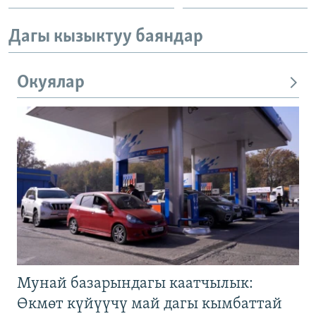
Дагы кызыктуу баяндар
Окуялар
Мунай базарындагы каатчылык:
Өкмөт күйүүчү май дагы кымбаттай