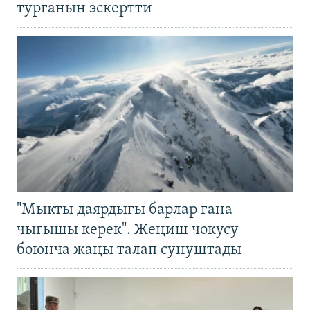
турганын эскертти
"Мыкты даярдыгы барлар гана
чыгышы керек". Жеңиш чокусу
боюнча жаңы талап сунуштады