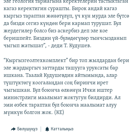
эле геология тармагына керектелерин тастыктаган
кагаз керектигин сурашты. Бирок андай кагаз
кыргыз тараптан жөнөтүлүп, үч күн мурда эле бүтсө
да бизди сегиз күндөн бери кармап турушат. Бул
жердегилер болсо биз аскербиз деп эле кое
беришпейт. Биздин үй-бүлөдөгүлөр тынчсызданып
чыгып жатышат”, - деди Т. Кудушев.
“Кыргызгеолтехкомплект” бир топ жылдардан бери
эле жардыргыч заттарды ташууга уруксаты бар
ишкана. Таалай Кудушевдин айтымында, алар
түштүктөгү коогалаңдан соң биринчи ирет
чыгышкан. Бул боюнча өлкөнүн Ички иштер
министрлиги маалымат жоктугун билдирди. Ал
эми өзбек тараптан бул боюнча маалымат алуу
мүмкүн болгон жок. (КЕ)
Бөлүшүңүз
Катталыңыз