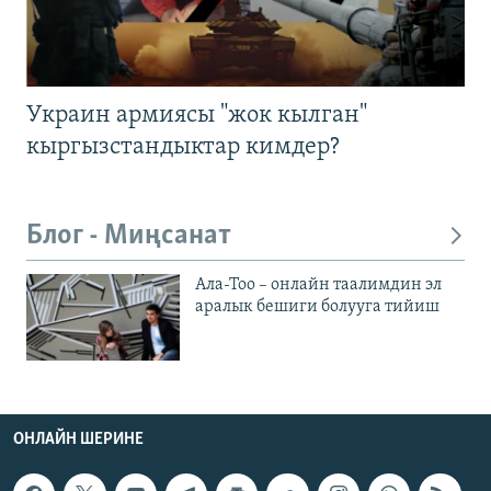
Украин армиясы "жок кылган"
кыргызстандыктар кимдер?
Блог - Миңсанат
Ала-Тоо – онлайн таалимдин эл
аралык бешиги болууга тийиш
ОНЛАЙН ШЕРИНЕ