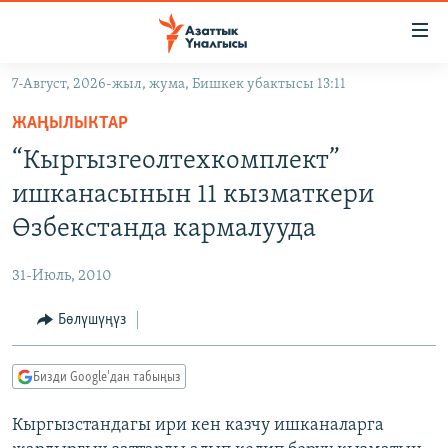
Линктер
Мазмунга
өтүңүз
7-Август, 2026-жыл, жума, Бишкек убактысы 13:11
Навигацияга
ЖАҢЫЛЫКТАР
өтүңүз
ЖАҢЫЛЫКТАР
КЫРГЫЗСТАН
Издөөгө
“Кыргызгеолтехкомплект”
салыңыз
ДҮЙНӨ
КЫРГЫЗСТАН
ишканасынын 11 кызматкери
УКРАИНА
САЯСАТ
ДҮЙНӨ
Өзбекстанда кармалууда
АТАЙЫН ИЛИКТӨӨ
ЭКОНОМИКА
БОРБОР АЗИЯ
31-Июль, 2010
ТВ ПРОГРАММАЛАР
МАДАНИЯТ
Бөлүшүңүз
ПОДКАСТ
БҮГҮН АЗАТТЫКТА
ӨЗГӨЧӨ ПИКИР
ЭКСПЕРТТЕР ТАЛДАЙТ
Бизди Google'дан табыңыз
БИЗ ЖАНА ДҮЙНӨ
Русский
Кыргызстандагы ири кен казчу ишканаларга
ДАНИСТЕ