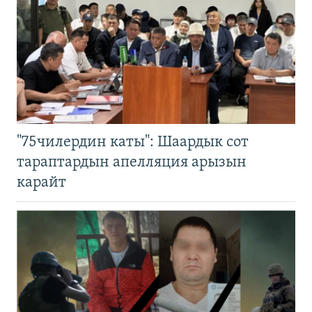
"75чилердин каты": Шаардык сот
тараптардын апелляция арызын
карайт