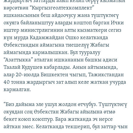
жардыргыч заттарды алып келип берүү кызматын
ОНЛАЙН ШЕРИНЕ
ЭЖЕ-СИҢДИЛЕР
көрсөткөн “Кыргызгеолтехкомплект”
ишканасынын беш айдоочусу жана түштүктөгү
АЗАТТЫК+
окуяга байланыштуу аларды коштоп барган Ички
ЫҢГАЙСЫЗ СУРООЛОР
иштер министрлигинин алты кызматкери сегиз
күн мурда Кадамжайдан Ошко келатканда
Өзбекстандын аймагына тиешелүү Жабагы
ЭЕ/АРнун бардык сайттары
аймагында кармалышкан. Бул тууралуу
“Азаттыкка” аталган ишкананын башкы адиси
Таалай Кудушев кабарлады. Анын айтымында,
алар 20-июлда Бишкектен чыгып, Тажикстандан
40 тонна жардыргыч зат алып келе жаткан учурда
кармалган.
“Биз дайыма эле ушул жолдон өтчүбүз. Түштүктөгү
окуядан соң Өзбекстан Жабагы айылына өтмө
бекет коюп коюптур. Бара жатканда эч нерсе
айткан эмес. Келатканда текшерип, бул заттар чын