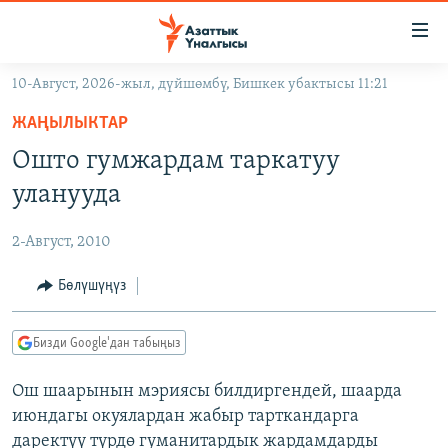
Линктер
Мазмунга
өтүңүз
10-Август, 2026-жыл, дүйшөмбү, Бишкек убактысы 11:21
Навигацияга
ЖАҢЫЛЫКТАР
өтүңүз
ЖАҢЫЛЫКТАР
КЫРГЫЗСТАН
Издөөгө
Ошто гумжардам таркатуу
салыңыз
ДҮЙНӨ
КЫРГЫЗСТАН
уланууда
УКРАИНА
САЯСАТ
ДҮЙНӨ
2-Август, 2010
АТАЙЫН ИЛИКТӨӨ
ЭКОНОМИКА
БОРБОР АЗИЯ
ТВ ПРОГРАММАЛАР
Бөлүшүңүз
МАДАНИЯТ
ПОДКАСТ
БҮГҮН АЗАТТЫКТА
Бизди Google'дан табыңыз
ӨЗГӨЧӨ ПИКИР
ЭКСПЕРТТЕР ТАЛДАЙТ
Ош шаарынын мэриясы билдиргендей, шаарда
БИЗ ЖАНА ДҮЙНӨ
Русский
июндагы окуялардан жабыр тарткандарга
ДАНИСТЕ
даректүү түрдө гуманитардык жардамдарды