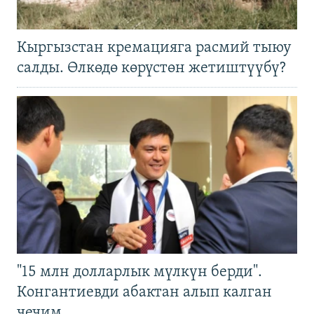
Кыргызстан кремацияга расмий тыюу
салды. Өлкөдө көрүстөн жетиштүүбү?
"15 млн долларлык мүлкүн берди".
Конгантиевди абактан алып калган
чечим