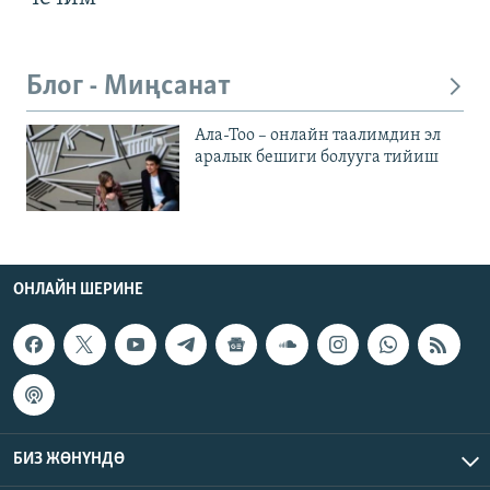
Блог - Миңсанат
Ала-Тоо – онлайн таалимдин эл
аралык бешиги болууга тийиш
ОНЛАЙН ШЕРИНЕ
БИЗ ЖӨНҮНДӨ