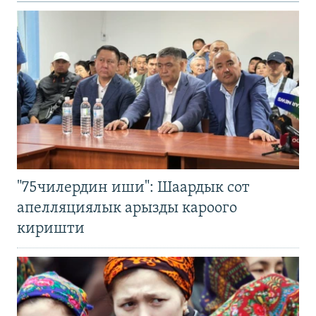
"75чилердин иши": Шаардык сот
апелляциялык арызды кароого
киришти