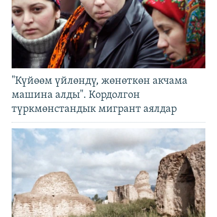
"Күйөөм үйлөндү, жөнөткөн акчама
машина алды". Кордолгон
түркмөнстандык мигрант аялдар