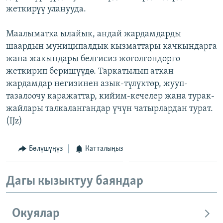
жеткирүү уланууда.
ОНЛАЙН ШЕРИНЕ
ЭЖЕ-СИҢДИЛЕР
АЗАТТЫК+
Маалыматка ылайык, андай жардамдарды
ЫҢГАЙСЫЗ СУРООЛОР
шаардын муниципалдык кызматтары качкындарга
жана жакындары белгисиз жоголгондорго
жеткирип беришүүдө. Таркатылып аткан
ЭЕ/АРнун бардык сайттары
жардамдар негизинен азык-түлүктөр, жууп-
тазалоочу каражаттар, кийим-кечелер жана турак-
жайлары талкалангандар үчүн чатырлардан турат.
(IJz)
Бөлүшүңүз
Катталыңыз
Дагы кызыктуу баяндар
Окуялар