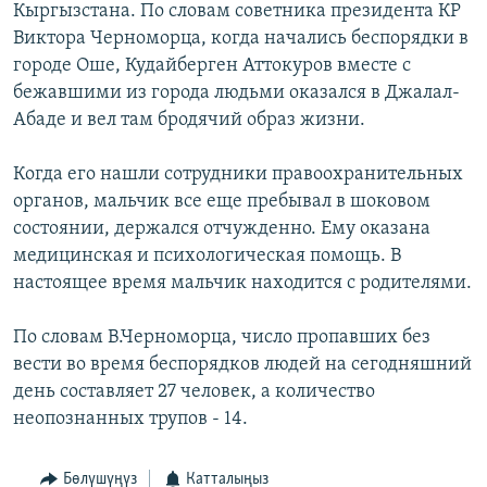
Кыргызстана. По словам советника президента КР
ОНЛАЙН ШЕРИНЕ
ЭЖЕ-СИҢДИЛЕР
Виктора Черноморца, когда начались беспорядки в
АЗАТТЫК+
городе Оше, Кудайберген Аттокуров вместе с
бежавшими из города людьми оказался в Джалал-
ЫҢГАЙСЫЗ СУРООЛОР
Абаде и вел там бродячий образ жизни.
ЭЕ/АРнун бардык сайттары
Когда его нашли сотрудники правоохранительных
органов, мальчик все еще пребывал в шоковом
состоянии, держался отчужденно. Ему оказана
медицинская и психологическая помощь. В
настоящее время мальчик находится с родителями.
По словам В.Черноморца, число пропавших без
вести во время беспорядков людей на сегодняшний
день составляет 27 человек, а количество
неопознанных трупов - 14.
Бөлүшүңүз
Катталыңыз