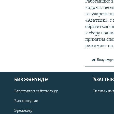
ЭЖЕ-СИҢДИЛЕР
Работавшие в
кадры в тече
АЗАТТЫК+
государственн
ЫҢГАЙСЫЗ СУРООЛОР
«Азаттык», с
обратиться ч
к сбору подпи
принятия спе
режимов» на 
Бөлүшүңү
БИЗ ЖӨНҮНДӨ
"АЗАТТЫ
Блоктолгон сайтты ачуу
Тилим - ди
Биз жөнүндө
Русский
Эрежелер