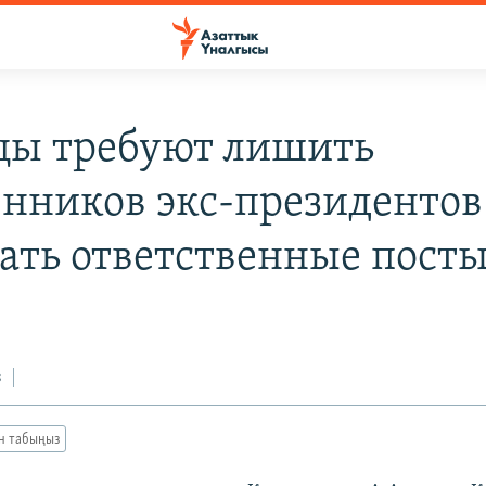
цы требуют лишить
енников экс-президентов
ать ответственные пост
з
ан табыңыз