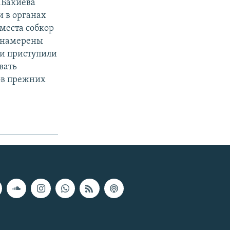
.Бакиева
и в органах
 места собкор
Р намерены
ни приступили
вать
ов прежних