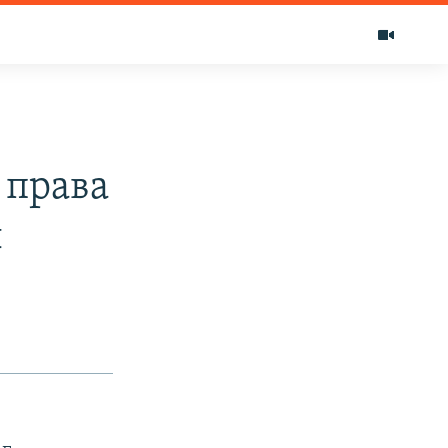
 права
ы