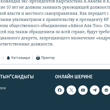
 командах экс-президентов Кыргызстана А.Акаева и К
ние 10 лет не должны занимать руководящей должност
ой власти и местного самоуправления. Как передает с
 таким ультиматумом к правительству и президенту К
лены общественного объединения «Айкол Ала-Тоо». О
сей под таким обращением по всей стране, будут требо
циального декрета, запрещающего назначение «кадр
ответственные должности.
з
Катталыңыз
Принтер
КТЫН" САНДЫГЫ
ОНЛАЙН ШЕРИНЕ
лим