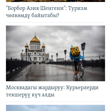
"Борбор Азия Шенгени": Туризм
чөлкөмдү байытабы?
Москвадагы жардыруу: Курьерлерди
текшерүү күч алды