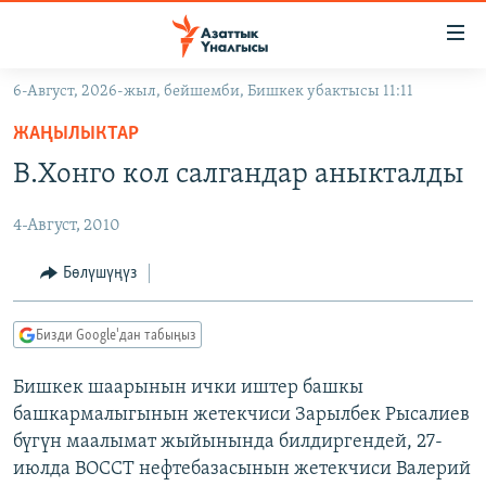
Линктер
Мазмунга
өтүңүз
6-Август, 2026-жыл, бейшемби, Бишкек убактысы 11:11
Навигацияга
ЖАҢЫЛЫКТАР
өтүңүз
ЖАҢЫЛЫКТАР
КЫРГЫЗСТАН
Издөөгө
В.Хонго кол салгандар аныкталды
салыңыз
ДҮЙНӨ
КЫРГЫЗСТАН
4-Август, 2010
УКРАИНА
САЯСАТ
ДҮЙНӨ
АТАЙЫН ИЛИКТӨӨ
ЭКОНОМИКА
БОРБОР АЗИЯ
Бөлүшүңүз
ТВ ПРОГРАММАЛАР
МАДАНИЯТ
Бизди Google'дан табыңыз
ПОДКАСТ
БҮГҮН АЗАТТЫКТА
Бишкек шаарынын ички иштер башкы
ӨЗГӨЧӨ ПИКИР
ЭКСПЕРТТЕР ТАЛДАЙТ
башкармалыгынын жетекчиси Зарылбек Рысалиев
БИЗ ЖАНА ДҮЙНӨ
бүгүн маалымат жыйынында билдиргендей, 27-
Русский
июлда ВОССТ нефтебазасынын жетекчиси Валерий
ДАНИСТЕ