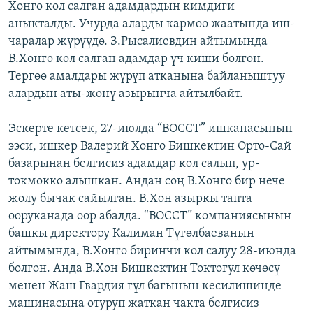
Хонго кол салган адамдардын кимдиги
ОНЛАЙН ШЕРИНЕ
ЭЖЕ-СИҢДИЛЕР
аныкталды. Учурда аларды кармоо жаатында иш-
АЗАТТЫК+
чаралар жүрүүдө. З.Рысалиевдин айтымында
В.Хонго кол салган адамдар үч киши болгон.
ЫҢГАЙСЫЗ СУРООЛОР
Тергөө амалдары жүрүп атканына байланыштуу
алардын аты-жөнү азырынча айтылбайт.
ЭЕ/АРнун бардык сайттары
Эскерте кетсек, 27-июлда “ВОССТ” ишканасынын
ээси, ишкер Валерий Хонго Бишкектин Орто-Сай
базарынан белгисиз адамдар кол салып, ур-
токмокко алышкан. Андан соң В.Хонго бир нече
жолу бычак сайылган. В.Хон азыркы тапта
ооруканада оор абалда. “ВОССТ” компаниясынын
башкы директору Калиман Түгөлбаеванын
айтымында, В.Хонго биринчи кол салуу 28-июнда
болгон. Анда В.Хон Бишкектин Токтогул көчөсү
менен Жаш Гвардия гүл багынын кесилишинде
машинасына отуруп жаткан чакта белгисиз