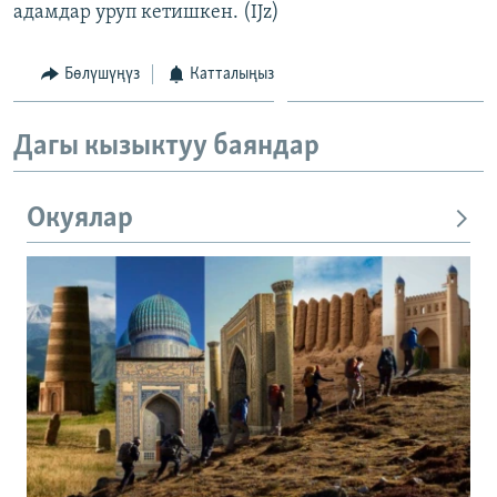
адамдар уруп кетишкен. (IJz)
Бөлүшүңүз
Катталыңыз
Дагы кызыктуу баяндар
Окуялар