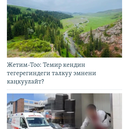
Жетим-Тоо: Темир кендин
тегерегиндеги талкуу эмнени
каңкуулайт?