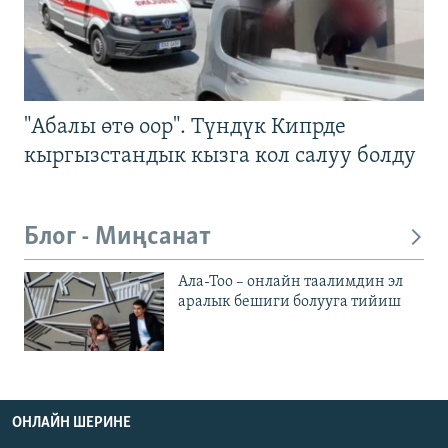
"Абалы өтө оор". Түндүк Кипрде
кыргызстандык кызга кол салуу болду
Блог - Миңсанат
Ала-Тоо – онлайн таалимдин эл
аралык бешиги болууга тийиш
ОНЛАЙН ШЕРИНЕ