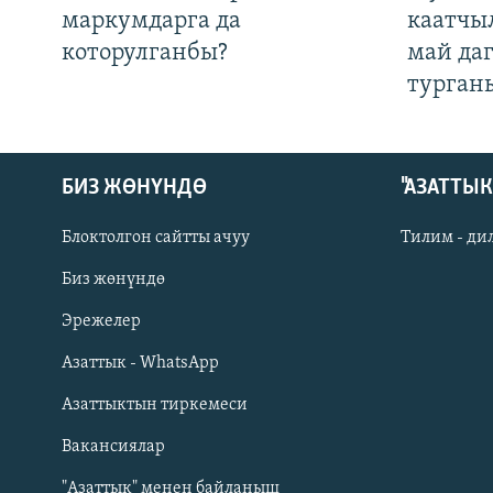
маркумдарга да
каатчы
которулганбы?
май да
турган
БИЗ ЖӨНҮНДӨ
"АЗАТТЫ
Блоктолгон сайтты ачуу
Тилим - ди
Биз жөнүндө
Русский
Эрежелер
Азаттык - WhatsApp
ОНЛАЙН ШЕРИНЕ
Азаттыктын тиркемеси
Вакансиялар
"Азаттык" менен байланыш