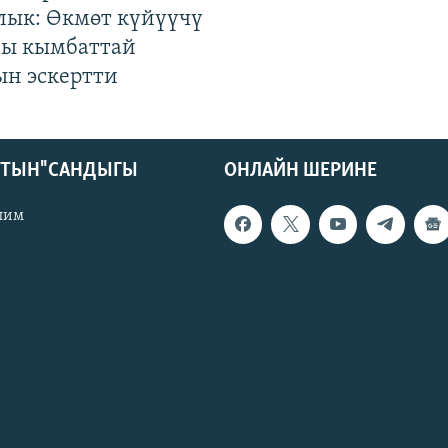
лык: Өкмөт күйүүчү
гы кымбаттай
ын эскертти
КТЫН" САНДЫГЫ
ОНЛАЙН ШЕРИНЕ
лим