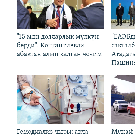
"15 млн долларлык мүлкүн
"ЕАЭБд
берди". Конгантиевди
сакталб
абактан алып калган чечим
Атадаг
Пашин
Гемодиализ чыры: акча
Мунай 