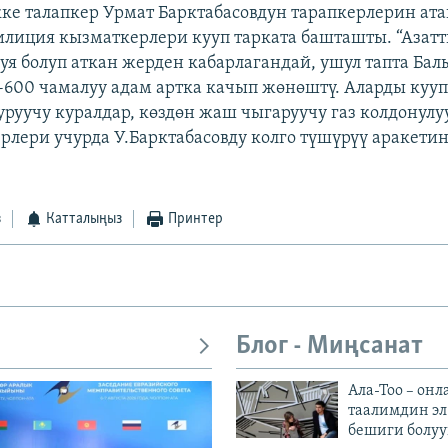
ке талапкер Урмат Барктабасовдун тарапкерлерин ат
илиция кызматкерлери кууп тарката башташты. “Азат
уя болуп аткан жерден кабарлагандай, ушул тапта Ба
-600 чамалуу адам артка качып жөнөштү. Аларды кууп
уруучу куралдар, көздөн жаш чыгаруучу газ колдонулу
ерлери учурда У.Барктабасовду колго түшүрүү аракети
з
Катталыңыз
Принтер
Блог - Миңсанат
Ала-Тоо – онл
таалимдин эл
бешиги болуу