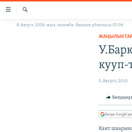
Линктер
Мазмунга
өтүңүз
Издөө
8-Август, 2026-жыл, ишемби, Бишкек убактысы 07:04
ЖАҢЫЛЫКТАР
Навигацияга
өтүңүз
ЖАҢЫЛЫКТА
КЫРГЫЗСТАН
Издөөгө
У.Бар
ДҮЙНӨ
КЫРГЫЗСТАН
салыңыз
УКРАИНА
САЯСАТ
ДҮЙНӨ
кууп-
АТАЙЫН ИЛИКТӨӨ
ЭКОНОМИКА
БОРБОР АЗИЯ
ТВ ПРОГРАММАЛАР
МАДАНИЯТ
5-Август, 2010
ПОДКАСТ
БҮГҮН АЗАТТЫКТА
Бөлүшүңү
ӨЗГӨЧӨ ПИКИР
ЭКСПЕРТТЕР ТАЛДАЙТ
БИЗ ЖАНА ДҮЙНӨ
Бизди Google'д
ДАНИСТЕ
Кант шаарына