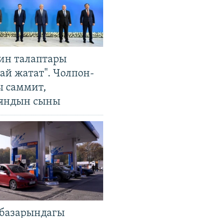
ин талаптары
ай жатат". Чолпон-
ы саммит,
яндын сыны
базарындагы