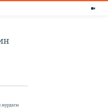
ин
н мурдагы