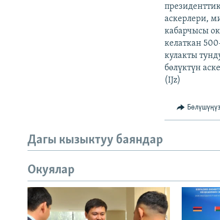
ЭЖЕ-СИҢДИЛЕР
президенттик
аскерлери, м
АЗАТТЫК+
кабарчысы ок
ЫҢГАЙСЫЗ СУРООЛОР
келаткан 500
кулакты тунд
бөлүктүн аск
(IJz)
Бөлүшүңү
Дагы кызыктуу баяндар
Окуялар