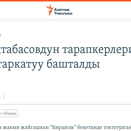
Р
ктабасовдун тарапкерлер
таркатуу башталды
з
ан табыңыз
 жакын жайгашкан “Киршелк” бекетинде токтотулга