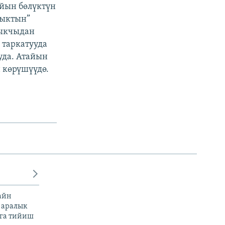
айын бөлүктүн
тыктын”
лыкчыдан
 таркатууда
уда. Атайын
н көрүшүүдө.
айн
 аралык
га тийиш