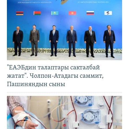
"ЕАЭБдин талаптары сакталбай
жатат". Чолпон-Атадагы саммит,
Пашиняндын сыны