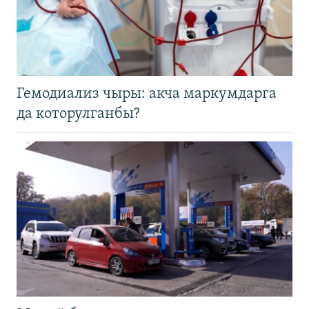
Гемодиализ чыры: акча маркумдарга
да которулганбы?