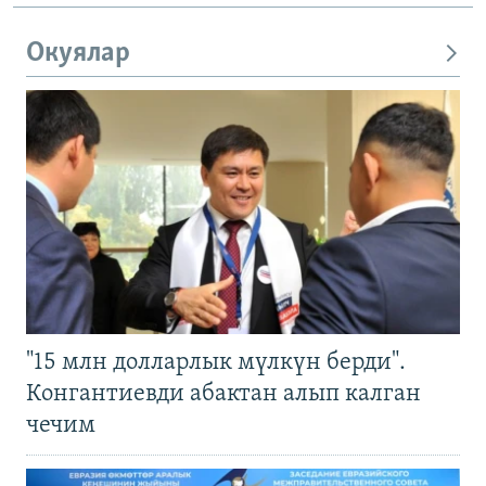
Окуялар
"15 млн долларлык мүлкүн берди".
Конгантиевди абактан алып калган
чечим