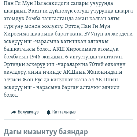
Пан Ги Мун Нагасакидеги сапары учурунда
ОНЛАЙН ШЕРИНЕ
ЭЖЕ-СИҢДИЛЕР
шаардын Экинчи дүйнөлүк согуш учурунда шаарга
АЗАТТЫК+
атомдук бомба ташталганда аман калган алты
тургуну менен жолукту. Эртең Пан Ги Мун
ЫҢГАЙСЫЗ СУРООЛОР
Хиросима шаарына барат жана БУУнун ал жердеги
эскерүү иш -чарасына катышкан алгачкы
ЭЕ/АРнун бардык сайттары
башкатчысы болот. АКШ Хиросимага атомдук
бомбасын 1945-жылдын 6-августунда таштаган.
Эртеңки эскерүү иш -чараларына 70тей өлкөнүн
өкүлдөрү, анын ичинде АКШнын Жапониядагы
элчиси Жон Рус да катышат жана ал АКШнын
эскерүү иш - чарасына барган алгачкы элчиси
болот.
Бөлүшүңүз
Катталыңыз
Дагы кызыктуу баяндар