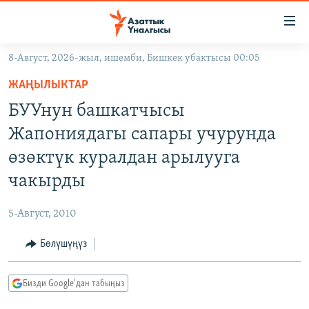
Линктер
Мазмунга
өтүңүз
8-Август, 2026-жыл, ишемби, Бишкек убактысы 00:05
Навигацияга
ЖАҢЫЛЫКТАР
өтүңүз
ЖАҢЫЛЫКТАР
КЫРГЫЗСТАН
Издөөгө
БУУнун башкатчысы
салыңыз
ДҮЙНӨ
КЫРГЫЗСТАН
Жапониядагы сапары учурунда
УКРАИНА
САЯСАТ
ДҮЙНӨ
өзөктүк куралдан арылууга
АТАЙЫН ИЛИКТӨӨ
ЭКОНОМИКА
БОРБОР АЗИЯ
чакырды
ТВ ПРОГРАММАЛАР
МАДАНИЯТ
5-Август, 2010
ПОДКАСТ
БҮГҮН АЗАТТЫКТА
Бөлүшүңүз
ӨЗГӨЧӨ ПИКИР
ЭКСПЕРТТЕР ТАЛДАЙТ
БИЗ ЖАНА ДҮЙНӨ
Русский
Бизди Google'дан табыңыз
ДАНИСТЕ