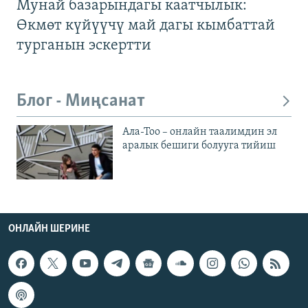
Мунай базарындагы каатчылык:
Өкмөт күйүүчү май дагы кымбаттай
турганын эскертти
Блог - Миңсанат
Ала-Тоо – онлайн таалимдин эл
аралык бешиги болууга тийиш
ОНЛАЙН ШЕРИНЕ