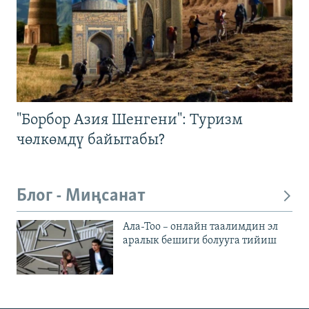
"Борбор Азия Шенгени": Туризм
чөлкөмдү байытабы?
Блог - Миңсанат
Ала-Тоо – онлайн таалимдин эл
аралык бешиги болууга тийиш