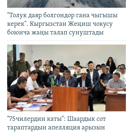
"Толук даяр болгондор гана чыгышы
керек". Кыргызстан Жеңиш чокусу
боюнча жаңы талап сунуштады
"75чилердин каты": Шаардык сот
тараптардын апелляция арызын