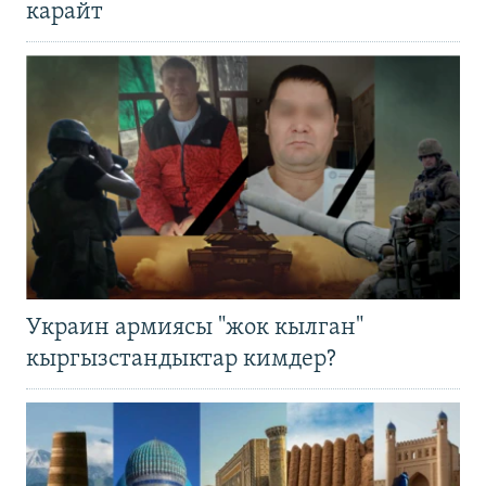
карайт
Украин армиясы "жок кылган"
кыргызстандыктар кимдер?