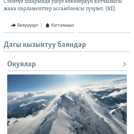
Стамбул шаарында ушул өлкөлөрдүн катчылыгы
жана парламенттер ассамблеясы түзүлөт. (КЕ)
Бөлүшүңүз
Катталыңыз
Дагы кызыктуу баяндар
Окуялар