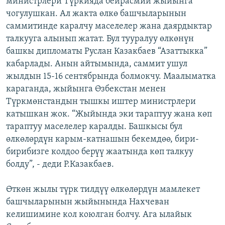
министрлери Түркияда бейрасмий жыйынга
ОНЛАЙН ШЕРИНЕ
ЭЖЕ-СИҢДИЛЕР
чогулушкан. Ал жакта өлкө башчыларынын
саммитинде каралчу маселелер жана даярдыктар
АЗАТТЫК+
талкууга алынып жатат. Бул тууралуу өлкөнүн
ЫҢГАЙСЫЗ СУРООЛОР
башкы дипломаты Руслан Казакбаев “Азаттыкка”
кабарлады. Анын айтымында, саммит ушул
жылдын 15-16 сентябрында болмокчу. Маалыматка
ЭЕ/АРнун бардык сайттары
караганда, жыйынга Өзбекстан менен
Түркмөнстандын тышкы иштер министрлери
катышкан жок. “Жыйында эки тараптуу жана көп
тараптуу маселелер каралды. Башкысы бул
өлкөлөрдүн карым-катнашын бекемдөө, бири-
бирибизге колдоо берүү жаатында көп талкуу
болду”, - деди Р.Казакбаев.
Өткөн жылы түрк тилдүү өлкөлөрдүн мамлекет
башчыларынын жыйынында Нахчеван
келишимине кол коюлган болчу. Ага ылайык