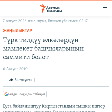
Линктер
Мазмунга
өтүңүз
7-Август, 2026-жыл, жума, Бишкек убактысы 02:17
Навигацияга
ЖАҢЫЛЫКТАР
өтүңүз
ЖАҢЫЛЫКТАР
КЫРГЫЗСТАН
Издөөгө
Түрк тилдүү өлкөлөрдүн
салыңыз
ДҮЙНӨ
КЫРГЫЗСТАН
мамлекет башчыларынын
УКРАИНА
САЯСАТ
ДҮЙНӨ
саммити болот
АТАЙЫН ИЛИКТӨӨ
ЭКОНОМИКА
БОРБОР АЗИЯ
6-Август, 2010
ТВ ПРОГРАММАЛАР
МАДАНИЯТ
Бөлүшүңүз
ПОДКАСТ
БҮГҮН АЗАТТЫКТА
ӨЗГӨЧӨ ПИКИР
ЭКСПЕРТТЕР ТАЛДАЙТ
Бизди Google'дан табыңыз
БИЗ ЖАНА ДҮЙНӨ
Русский
Буга байланыштуу Кыргызстандын тышкы иштер
ДАНИСТЕ