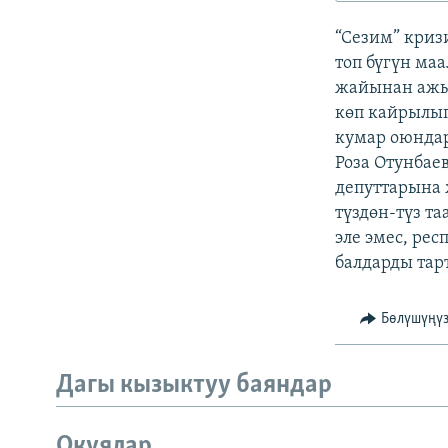
ЭЖЕ-СИҢДИЛЕР
“Сезим” криз
АЗАТТЫК+
топ бүгүн ма
ЫҢГАЙСЫЗ СУРООЛОР
жайынан ажы
көп кайрылып
кумар оюндар
Роза Отунбае
депуттарына 
түздөн-түз т
эле эмес, ре
балдарды тар
Бөлүшүңү
Дагы кызыктуу баяндар
Окуялар