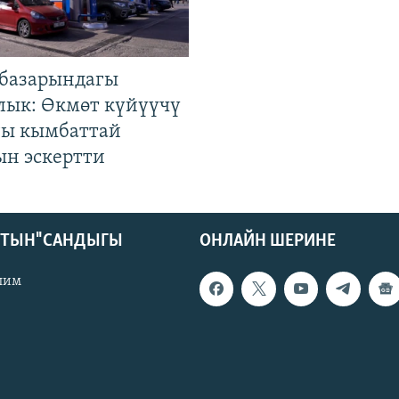
базарындагы
лык: Өкмөт күйүүчү
гы кымбаттай
ын эскертти
КТЫН" САНДЫГЫ
ОНЛАЙН ШЕРИНЕ
лим