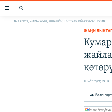
Линктер
Мазмунга
өтүңүз
Издөө
8-Август, 2026-жыл, ишемби, Бишкек убактысы 08:08
ЖАҢЫЛЫКТАР
Навигацияга
өтүңүз
ЖАҢЫЛЫКТА
КЫРГЫЗСТАН
Издөөгө
Кумар
ДҮЙНӨ
КЫРГЫЗСТАН
салыңыз
УКРАИНА
САЯСАТ
ДҮЙНӨ
жайла
АТАЙЫН ИЛИКТӨӨ
ЭКОНОМИКА
БОРБОР АЗИЯ
көтөр
ТВ ПРОГРАММАЛАР
МАДАНИЯТ
ПОДКАСТ
БҮГҮН АЗАТТЫКТА
10-Август, 2010
ӨЗГӨЧӨ ПИКИР
ЭКСПЕРТТЕР ТАЛДАЙТ
БИЗ ЖАНА ДҮЙНӨ
Бөлүшүңү
ДАНИСТЕ
Бизди Google'д