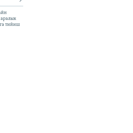
айн
 аралык
га тийиш