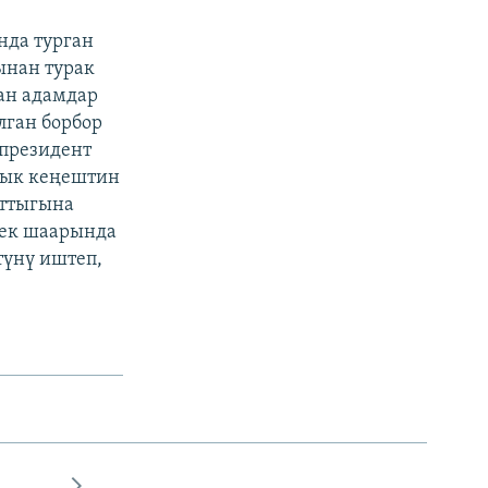
нда турган
ынан турак
ан адамдар
лган борбор
президент
дык кеңештин
аттыгына
кек шаарында
түнү иштеп,