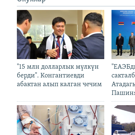
"15 млн долларлык мүлкүн
"ЕАЭБд
берди". Конгантиевди
сакталб
абактан алып калган чечим
Атадаг
Пашин