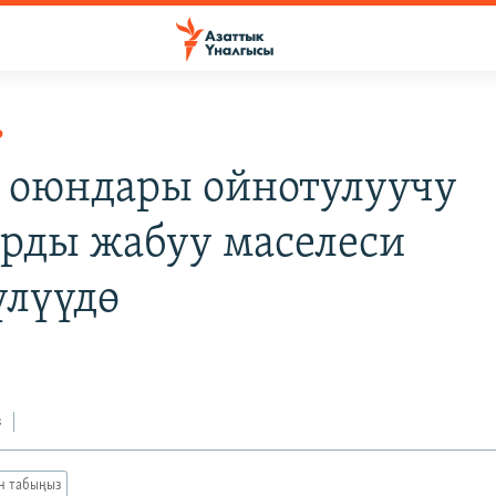
Р
 оюндары ойнотулуучу
рды жабуу маселеси
үлүүдө
з
ан табыңыз