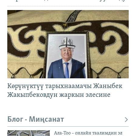
Көрүнүктүү тарыхнаамачы Жаныбек
Жакыпбековдун жаркын элесине
Блог - Миңсанат
Ала-Тоо – онлайн таалимдин эл