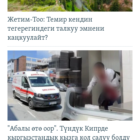
Жетим-Тоо: Темир кендин
тегерегиндеги талкуу эмнени
каңкуулайт?
"Абалы өтө оор". Түндүк Кипрде
кыргызстандык кызга кол салуу болду