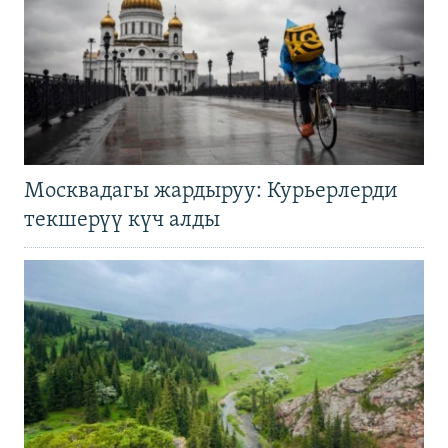
Москвадагы жардыруу: Курьерлерди
текшерүү күч алды