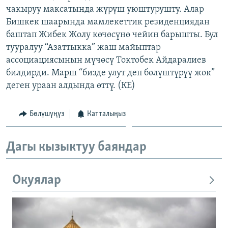
чакыруу максатында жүрүш уюштурушту. Алар
ОНЛАЙН ШЕРИНЕ
ЭЖЕ-СИҢДИЛЕР
Бишкек шаарында мамлекеттик резиденциядан
АЗАТТЫК+
баштап Жибек Жолу көчөсүнө чейин барышты. Бул
ЫҢГАЙСЫЗ СУРООЛОР
тууралуу “Азаттыкка” жаш майыптар
ассоциациясынын мүчөсү Токтобек Айдаралиев
билдирди. Марш “бизде улут деп бөлүштүрүү жок”
ЭЕ/АРнун бардык сайттары
деген ураан алдында өттү. (КЕ)
Бөлүшүңүз
Катталыңыз
Дагы кызыктуу баяндар
Окуялар