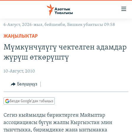
Линктер
Мазмунга
өтүңүз
6-Август, 2026-жыл, бейшемби, Бишкек убактысы 09:58
Навигацияга
ЖАҢЫЛЫКТАР
өтүңүз
ЖАҢЫЛЫКТАР
КЫРГЫЗСТАН
Издөөгө
Мүмкүнчүлүгү чектелген адамдар
салыңыз
ДҮЙНӨ
КЫРГЫЗСТАН
жүрүш өткөрүштү
УКРАИНА
САЯСАТ
ДҮЙНӨ
10-Август, 2010
АТАЙЫН ИЛИКТӨӨ
ЭКОНОМИКА
БОРБОР АЗИЯ
ТВ ПРОГРАММАЛАР
Бөлүшүңүз
МАДАНИЯТ
ПОДКАСТ
БҮГҮН АЗАТТЫКТА
Бизди Google'дан табыңыз
ӨЗГӨЧӨ ПИКИР
ЭКСПЕРТТЕР ТАЛДАЙТ
Сегиз кыймылды бириктирген Майыптар
БИЗ ЖАНА ДҮЙНӨ
Русский
ассоциациясы бүгүн жалпы Кыргызстан элин
ДАНИСТЕ
тынчтыкка, биримдикке жана ынтымакка