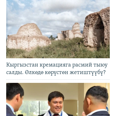
Кыргызстан кремацияга расмий тыюу
салды. Өлкөдө көрүстөн жетиштүүбү?