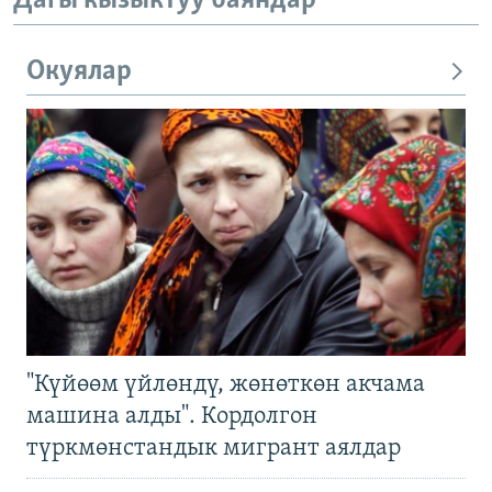
Дагы кызыктуу баяндар
Окуялар
"Күйөөм үйлөндү, жөнөткөн акчама
машина алды". Кордолгон
түркмөнстандык мигрант аялдар