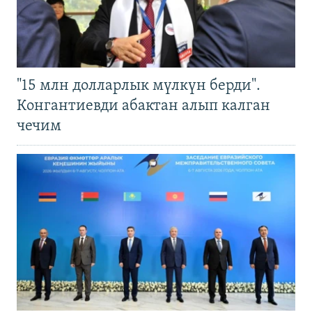
"15 млн долларлык мүлкүн берди".
Конгантиевди абактан алып калган
чечим