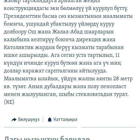
жабыр тарткандарга арналган жеңил
ОНЛАЙН ШЕРИНЕ
ЭЖЕ-СИҢДИЛЕР
конструкциядагы эки бөлмөлүү үй курулуп бүттү.
Президенттин басма сөз кызматынын маалыматы
АЗАТТЫК+
боюнча, ушундай убактылуу үйлөрдү куруу
ЫҢГАЙСЫЗ СУРООЛОР
долбоору Ош жана Жалал-Абад шаарларын
калыбына келтирүү боюнча дирекция жана
Католиктик жардам берүү кызматы тарабынан
ЭЕ/АРнун бардык сайттары
ишке ашырылды. Ага сегиз уста тартылып, 11
күндүн ичинде куруп бүткөн жана ага үч миң
доллар каражат сарпталганы айтылууда.
Маалыматка ылайык, үйдүн жалпы аянты 28 метр
кв. түзөт. Анын дубалдары жана полу пенопласт
менен жылууланган, шыбы стекловатадан турат.
(КЕ)
Бөлүшүңүз
Катталыңыз