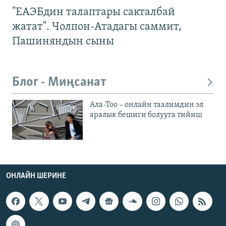
"ЕАЭБдин талаптары сакталбай
жатат". Чолпон-Атадагы саммит,
Пашиняндын сыны
Блог - Миңсанат
Ала-Тоо – онлайн таалимдин эл
аралык бешиги болууга тийиш
ОНЛАЙН ШЕРИНЕ