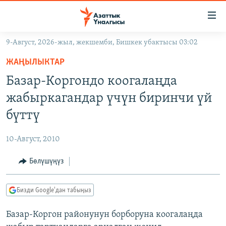
Линктер
Мазмунга
өтүңүз
9-Август, 2026-жыл, жекшемби, Бишкек убактысы 03:02
Навигацияга
ЖАҢЫЛЫКТАР
өтүңүз
ЖАҢЫЛЫКТАР
КЫРГЫЗСТАН
Издөөгө
Базар-Коргондо коогалаңда
салыңыз
ДҮЙНӨ
КЫРГЫЗСТАН
жабыркагандар үчүн биринчи үй
УКРАИНА
САЯСАТ
ДҮЙНӨ
бүттү
АТАЙЫН ИЛИКТӨӨ
ЭКОНОМИКА
БОРБОР АЗИЯ
10-Август, 2010
ТВ ПРОГРАММАЛАР
МАДАНИЯТ
Бөлүшүңүз
ПОДКАСТ
БҮГҮН АЗАТТЫКТА
ӨЗГӨЧӨ ПИКИР
ЭКСПЕРТТЕР ТАЛДАЙТ
Бизди Google'дан табыңыз
БИЗ ЖАНА ДҮЙНӨ
Русский
Базар-Коргон районунун борборуна коогалаңда
ДАНИСТЕ