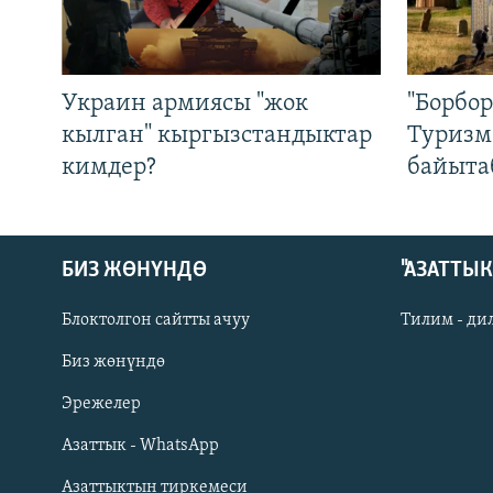
Украин армиясы "жок
"Борбо
кылган" кыргызстандыктар
Туризм
кимдер?
байыта
БИЗ ЖӨНҮНДӨ
"АЗАТТЫ
Блоктолгон сайтты ачуу
Тилим - ди
Биз жөнүндө
Русский
Эрежелер
Азаттык - WhatsApp
ОНЛАЙН ШЕРИНЕ
Азаттыктын тиркемеси