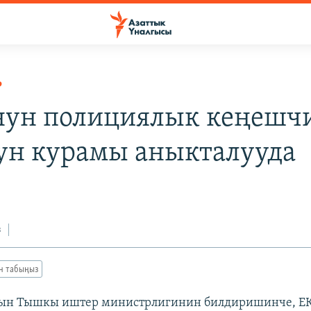
Р
ун полициялык кеңешч
ун курамы аныкталууда
з
ан табыңыз
ын Тышкы иштер министрлигинин билдиришинче, Е