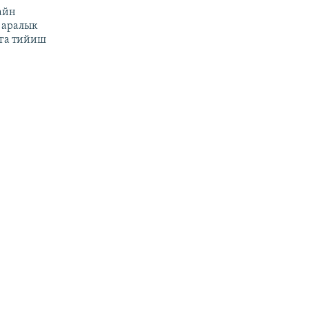
айн
 аралык
га тийиш