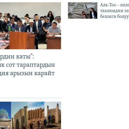
Ала-Тоо – онл
таалимдин эл
бешиги болуу
рдин каты":
к сот тараптардын
ция арызын карайт