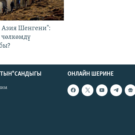
р Азия Шенгени":
 чөлкөмдү
бы?
КТЫН" САНДЫГЫ
ОНЛАЙН ШЕРИНЕ
лим