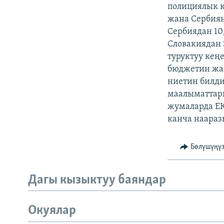
ЭЖЕ-СИҢДИЛЕР
полициялык к
жана Сербияны
АЗАТТЫК+
Сербиядан 10
ЫҢГАЙСЫЗ СУРООЛОР
Словакиядан 
туруктуу кең
бюджетин жак
ниетин билди
маалыматтарг
жумаларда Е
канча наараз
Бөлүшүңү
Дагы кызыктуу баяндар
Окуялар