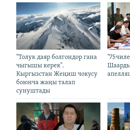
"Толук даяр болгондор гана
"75чиле
чыгышы керек".
Шаарды
Кыргызстан Жеңиш чокусу
апелля
боюнча жаңы талап
сунуштады