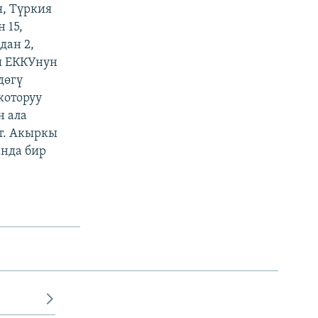
, Түркия
 15,
дан 2,
ы ЕККУнун
дөгү
которуу
н ала
т. Акыркы
нда бир