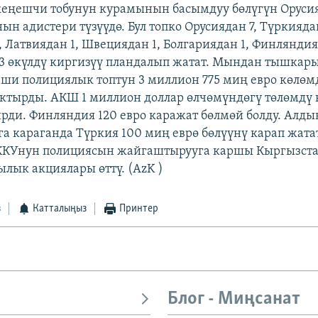
еңешчи тобунун курамынын басымдуу бөлүгүн Орусия
н адистери түзүүдө. Бул топко Орусиядан 7, Түркиядан
, Латвиядан 1, Швециядан 1, Болгариядан 1, Финляндия
3 өкүлдү киргизүү пландалып жатат. Мындан тышкар
еши полициялык топтун 3 миллион 775 миң евро көлөм
тырды. АКШ 1 миллион доллар өлчөмүндөгү төлөмдү 
рди. Финляндия 120 евро каражат бөлмөй болду. Алды
а караганда Түркия 100 миң еврө бөлүүнү карап жата
ККУнун полициясын жайгаштырууга каршы Кыргызста
ылык акциялары өттү. (AzK )
з
Катталыңыз
Принтер
Блог - Миңсанат