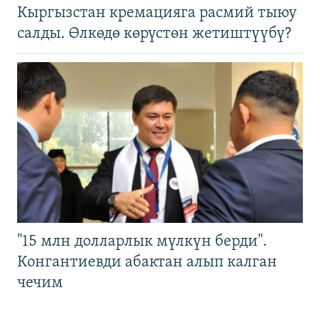
Кыргызстан кремацияга расмий тыюу
салды. Өлкөдө көрүстөн жетиштүүбү?
"15 млн долларлык мүлкүн берди".
Конгантиевди абактан алып калган
чечим