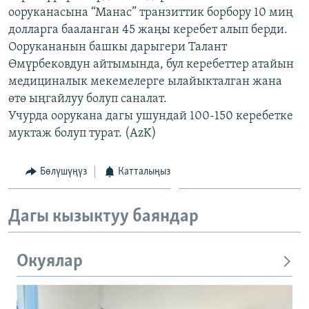
ооруканасына “Манас” транзиттик борбору 10 миң
ОНЛАЙН ШЕРИНЕ
ЭЖЕ-СИҢДИЛЕР
долларга бааланган 45 жаңы керебет алып берди.
АЗАТТЫК+
Оорукананын башкы дарыгери Талант
ЫҢГАЙСЫЗ СУРООЛОР
Өмүрбековдун айтымында, бул керебеттер атайын
медициналык мекемелерге ылайыкталган жана
өтө ыңгайлуу болуп саналат.
ЭЕ/АРнун бардык сайттары
Учурда оорукана дагы ушундай 100-150 керебетке
муктаж болуп турат. (AzK)
Бөлүшүңүз
Катталыңыз
Дагы кызыктуу баяндар
Окуялар