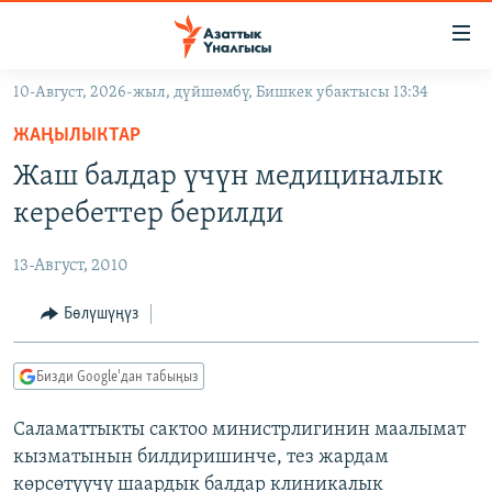
Линктер
Мазмунга
өтүңүз
10-Август, 2026-жыл, дүйшөмбү, Бишкек убактысы 13:34
Навигацияга
ЖАҢЫЛЫКТАР
өтүңүз
ЖАҢЫЛЫКТАР
КЫРГЫЗСТАН
Издөөгө
Жаш балдар үчүн медициналык
салыңыз
ДҮЙНӨ
КЫРГЫЗСТАН
керебеттер берилди
УКРАИНА
САЯСАТ
ДҮЙНӨ
13-Август, 2010
АТАЙЫН ИЛИКТӨӨ
ЭКОНОМИКА
БОРБОР АЗИЯ
ТВ ПРОГРАММАЛАР
Бөлүшүңүз
МАДАНИЯТ
ПОДКАСТ
БҮГҮН АЗАТТЫКТА
Бизди Google'дан табыңыз
ӨЗГӨЧӨ ПИКИР
ЭКСПЕРТТЕР ТАЛДАЙТ
Саламаттыкты сактоо министрлигинин маалымат
БИЗ ЖАНА ДҮЙНӨ
Русский
кызматынын билдиришинче, тез жардам
ДАНИСТЕ
көрсөтүүчү шаардык балдар клиникалык