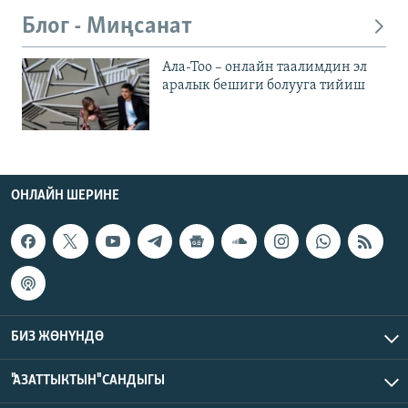
Блог - Миңсанат
Ала-Тоо – онлайн таалимдин эл
аралык бешиги болууга тийиш
ОНЛАЙН ШЕРИНЕ
БИЗ ЖӨНҮНДӨ
"АЗАТТЫКТЫН" САНДЫГЫ