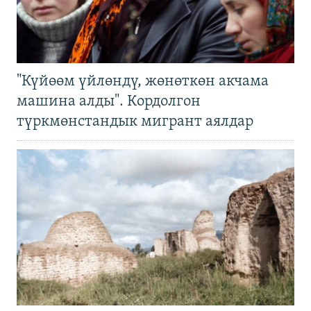
"Күйөөм үйлөндү, жөнөткөн акчама
машина алды". Кордолгон
түркмөнстандык мигрант аялдар