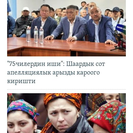
"75чилердин иши": Шаардык сот
апелляциялык арызды кароого
киришти