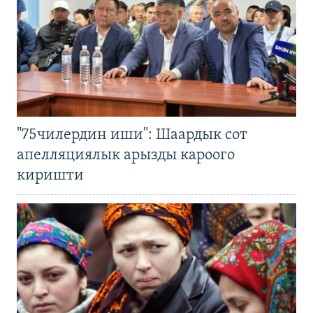
"75чилердин иши": Шаардык сот
апелляциялык арызды кароого
киришти