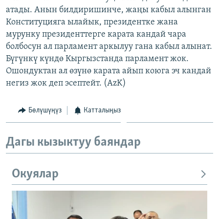
атады. Анын билдиришинче, жаңы кабыл алынган
Конституцияга ылайык, президентке жана
мурунку президенттерге карата кандай чара
болбосун ал парламент аркылуу гана кабыл алынат.
Бүгүнкү күндө Кыргызстанда парламент жок.
Ошондуктан ал өзүнө карата айып коюга эч кандай
негиз жок деп эсептейт. (AzK)
Бөлүшүңүз
Катталыңыз
Дагы кызыктуу баяндар
Окуялар