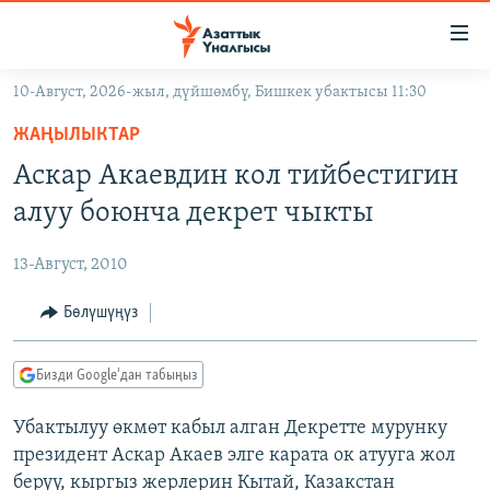
Линктер
Мазмунга
өтүңүз
10-Август, 2026-жыл, дүйшөмбү, Бишкек убактысы 11:30
Навигацияга
ЖАҢЫЛЫКТАР
өтүңүз
ЖАҢЫЛЫКТАР
КЫРГЫЗСТАН
Издөөгө
Аскар Акаевдин кол тийбестигин
салыңыз
ДҮЙНӨ
КЫРГЫЗСТАН
алуу боюнча декрет чыкты
УКРАИНА
САЯСАТ
ДҮЙНӨ
13-Август, 2010
АТАЙЫН ИЛИКТӨӨ
ЭКОНОМИКА
БОРБОР АЗИЯ
ТВ ПРОГРАММАЛАР
Бөлүшүңүз
МАДАНИЯТ
ПОДКАСТ
БҮГҮН АЗАТТЫКТА
Бизди Google'дан табыңыз
ӨЗГӨЧӨ ПИКИР
ЭКСПЕРТТЕР ТАЛДАЙТ
Убактылуу өкмөт кабыл алган Декретте мурунку
БИЗ ЖАНА ДҮЙНӨ
Русский
президент Аскар Акаев элге карата ок атууга жол
ДАНИСТЕ
берүү, кыргыз жерлерин Кытай, Казакстан