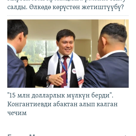
салды. Өлкөдө көрүстөн жетиштүүбү?
"15 млн долларлык мүлкүн берди".
Конгантиевди абактан алып калган
чечим