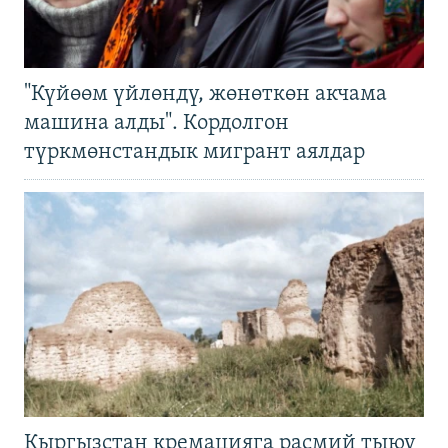
"Күйөөм үйлөндү, жөнөткөн акчама
машина алды". Кордолгон
түркмөнстандык мигрант аялдар
Кыргызстан кремацияга расмий тыюу