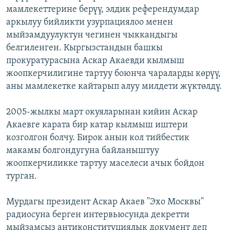
мамлекеттерине берүү, элдик референдумдар
ОНЛАЙН ШЕРИНЕ
ЭЖЕ-СИҢДИЛЕР
аркылуу бийликти узурпациялоо менен
АЗАТТЫК+
мыйзамдуулуктун чегинен чыккандыгы
ЫҢГАЙСЫЗ СУРООЛОР
белгиленген. Кыргызстандын башкы
прокуратурасына Аскар Акаевди кылмыш
жоопкерчилигине тартуу боюнча чараларды көрүү,
ЭЕ/АРнун бардык сайттары
аны мамлекетке кайтарып алуу милдети жүктөлдү.
2005-жылкы март окуяларынан кийин Аскар
Акаевге карата бир катар кылмыш иштери
козголгон болчу. Бирок анын кол тийбестик
макамы болгондугуна байланыштуу
жоопкерчиликке тартуу маселеси ачык бойдон
турган.
Мурдагы президент Аскар Акаев "Эхо Москвы"
радиосуна берген интервьюсунда декретти
мыйзамсыз антиконституциялык документ деп