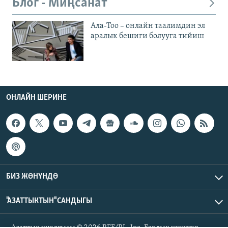
Блог - Миңсанат
Ала-Тоо – онлайн таалимдин эл
аралык бешиги болууга тийиш
ОНЛАЙН ШЕРИНЕ
БИЗ ЖӨНҮНДӨ
"АЗАТТЫКТЫН" САНДЫГЫ
Азаттык үналгысы © 2026 RFE/RL, Inc. Бардык укуктар