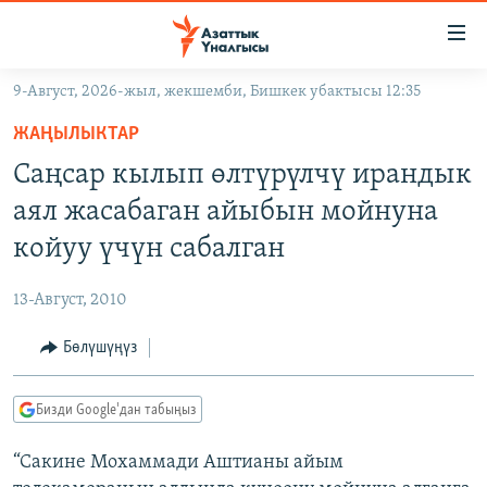
Линктер
Мазмунга
өтүңүз
9-Август, 2026-жыл, жекшемби, Бишкек убактысы 12:35
Навигацияга
ЖАҢЫЛЫКТАР
өтүңүз
ЖАҢЫЛЫКТАР
КЫРГЫЗСТАН
Издөөгө
Саңсар кылып өлтүрүлчү ирандык
салыңыз
ДҮЙНӨ
КЫРГЫЗСТАН
аял жасабаган айыбын мойнуна
УКРАИНА
САЯСАТ
ДҮЙНӨ
койуу үчүн сабалган
АТАЙЫН ИЛИКТӨӨ
ЭКОНОМИКА
БОРБОР АЗИЯ
13-Август, 2010
ТВ ПРОГРАММАЛАР
МАДАНИЯТ
Бөлүшүңүз
ПОДКАСТ
БҮГҮН АЗАТТЫКТА
ӨЗГӨЧӨ ПИКИР
ЭКСПЕРТТЕР ТАЛДАЙТ
Бизди Google'дан табыңыз
БИЗ ЖАНА ДҮЙНӨ
Русский
“Сакине Мохаммади Аштианы айым
ДАНИСТЕ