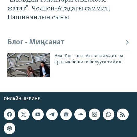
жатат". Чолпон-Атадагы саммит,
Пашиняндын сыны
Блог - Миңсанат
Ала-Тоо – онлайн таалимдин эл
аралык бешиги болууга тийиш
ОНЛАЙН ШЕРИНЕ