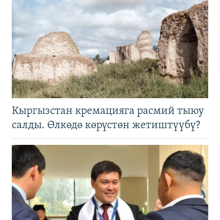
Кыргызстан кремацияга расмий тыюу
салды. Өлкөдө көрүстөн жетиштүүбү?