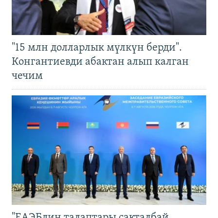
"15 млн долларлык мүлкүн берди".
Конгантиевди абактан алып калган
чечим
"ЕАЭБдин талаптары сакталбай