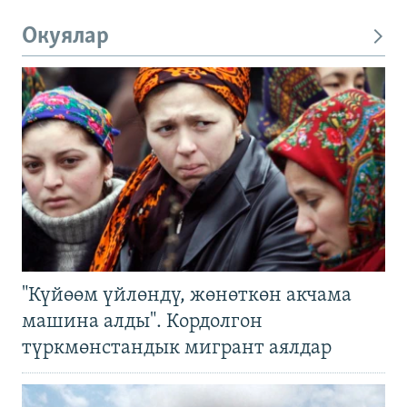
Окуялар
"Күйөөм үйлөндү, жөнөткөн акчама
машина алды". Кордолгон
түркмөнстандык мигрант аялдар