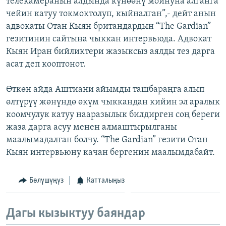
телекамеранын алдында күнөөнү мойнуна алганга
ОНЛАЙН ШЕРИНЕ
ЭЖЕ-СИҢДИЛЕР
чейин катуу токмоктолуп, кыйналган”,- дейт анын
адвокаты Отан Кыян британдардын “The Gardian”
АЗАТТЫК+
гезитинин сайтына чыккан интервьюда. Адвокат
ЫҢГАЙСЫЗ СУРООЛОР
Кыян Иран бийликтери жазыксыз аялды тез дарга
асат деп кооптонот.
ЭЕ/АРнун бардык сайттары
Өткөн айда Аштиани айымды ташбараңга алып
өлтүрүү жөнүндө өкүм чыккандан кийин эл аралык
коомчулук катуу нааразылык билдирген соң береги
жаза дарга асуу менен алмаштырылганы
маалымадалган болчу. “The Gardian” гезити Отан
Кыян интервьюну качан бергенин маалымдабайт.
Бөлүшүңүз
Катталыңыз
Дагы кызыктуу баяндар