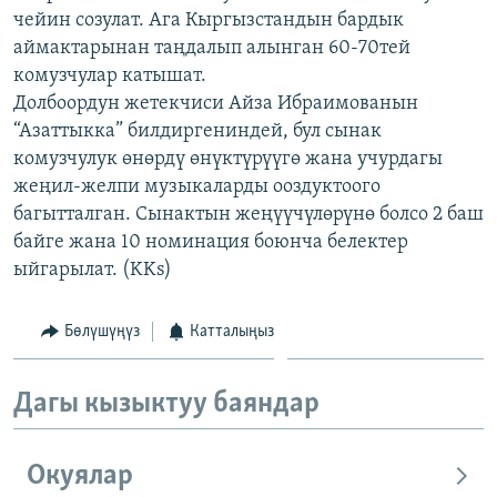
чейин созулат. Ага Кыргызстандын бардык
ОНЛАЙН ШЕРИНЕ
ЭЖЕ-СИҢДИЛЕР
аймактарынан таңдалып алынган 60-70тей
АЗАТТЫК+
комузчулар катышат.
ЫҢГАЙСЫЗ СУРООЛОР
Долбоордун жетекчиси Айза Ибраимованын
“Азаттыкка” билдиргениндей, бул сынак
комузчулук өнөрдү өнүктүрүүгө жана учурдагы
ЭЕ/АРнун бардык сайттары
жеңил-желпи музыкаларды ооздуктоого
багытталган. Сынактын жеңүүчүлөрүнө болсо 2 баш
байге жана 10 номинация боюнча белектер
ыйгарылат. (KKs)
Бөлүшүңүз
Катталыңыз
Дагы кызыктуу баяндар
Окуялар