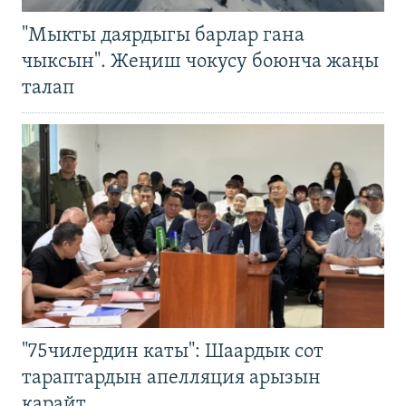
"Мыкты даярдыгы барлар гана
чыксын". Жеңиш чокусу боюнча жаңы
талап
"75чилердин каты": Шаардык сот
тараптардын апелляция арызын
карайт