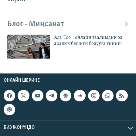
Блог - Миңсанат
Ала-Тоо – онлайн таалимдин эл
аралык бешиги болууга тийиш
ОНЛАЙН ШЕРИНЕ
БИЗ ЖӨНҮНДӨ