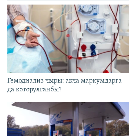
Гемодиализ чыры: акча маркумдарга
да которулганбы?