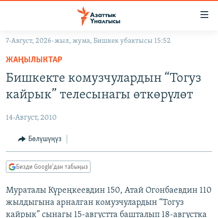
Линктер
Мазмунга
өтүңүз
7-Август, 2026-жыл, жума, Бишкек убактысы 15:52
Навигацияга
ЖАҢЫЛЫКТАР
өтүңүз
ЖАҢЫЛЫКТАР
КЫРГЫЗСТАН
Издөөгө
Бишкекте комузчулардын “Тогуз
салыңыз
ДҮЙНӨ
КЫРГЫЗСТАН
кайрык” телесынагы өткөрүлөт
УКРАИНА
САЯСАТ
ДҮЙНӨ
14-Август, 2010
АТАЙЫН ИЛИКТӨӨ
ЭКОНОМИКА
БОРБОР АЗИЯ
ТВ ПРОГРАММАЛАР
Бөлүшүңүз
МАДАНИЯТ
ПОДКАСТ
БҮГҮН АЗАТТЫКТА
Бизди Google'дан табыңыз
ӨЗГӨЧӨ ПИКИР
ЭКСПЕРТТЕР ТАЛДАЙТ
Мураталы Күреңкеевдин 150, Атай Огонбаевдин 110
БИЗ ЖАНА ДҮЙНӨ
Русский
жылдыгына арналган комузчулардын “Тогуз
ДАНИСТЕ
кайрык” сынагы 15-августта башталып 18-августка