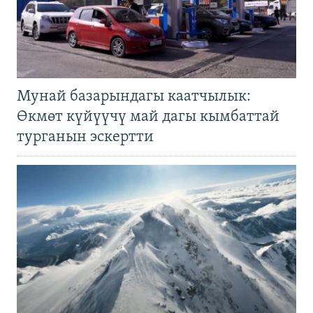
Мунай базарындагы каатчылык:
Өкмөт күйүүчү май дагы кымбаттай
турганын эскертти