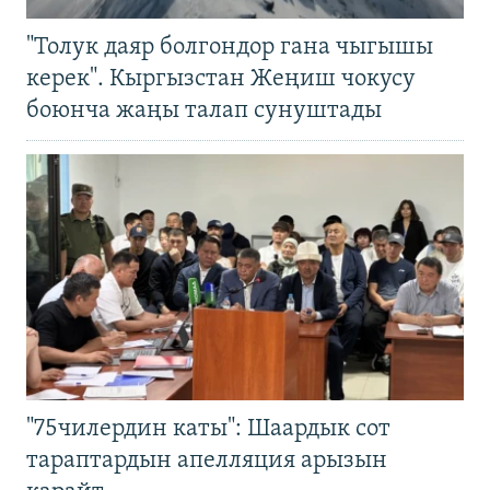
"Толук даяр болгондор гана чыгышы
керек". Кыргызстан Жеңиш чокусу
боюнча жаңы талап сунуштады
"75чилердин каты": Шаардык сот
тараптардын апелляция арызын