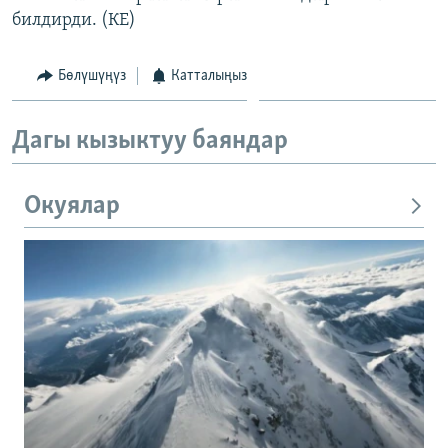
билдирди. (КЕ)
Бөлүшүңүз
Катталыңыз
Дагы кызыктуу баяндар
Окуялар