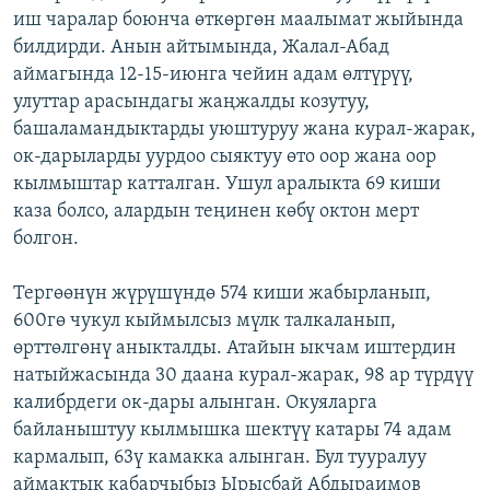
иш чаралар боюнча өткөргөн маалымат жыйында
ОНЛАЙН ШЕРИНЕ
ЭЖЕ-СИҢДИЛЕР
билдирди. Анын айтымында, Жалал-Абад
АЗАТТЫК+
аймагында 12-15-июнга чейин адам өлтүрүү,
ЫҢГАЙСЫЗ СУРООЛОР
улуттар арасындагы жаңжалды козутуу,
башаламандыктарды уюштуруу жана курал-жарак,
ок-дарыларды уурдоо сыяктуу өто оор жана оор
ЭЕ/АРнун бардык сайттары
кылмыштар катталган. Ушул аралыкта 69 киши
каза болсо, алардын теңинен көбү октон мерт
болгон.
Тергөөнүн жүрүшүндө 574 киши жабырланып,
600гө чукул кыймылсыз мүлк талкаланып,
өрттөлгөнү аныкталды. Атайын ыкчам иштердин
натыйжасында 30 даана курал-жарак, 98 ар түрдүү
калибрдеги ок-дары алынган. Окуяларга
байланыштуу кылмышка шектүү катары 74 адам
кармалып, 63ү камакка алынган. Бул тууралуу
аймактык кабарчыбыз Ырысбай Абдыраимов