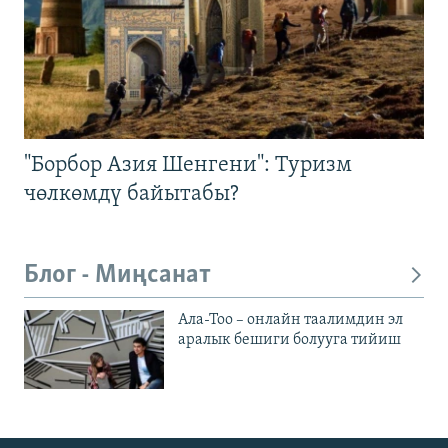
"Борбор Азия Шенгени": Туризм
чөлкөмдү байытабы?
Блог - Миңсанат
Ала-Тоо – онлайн таалимдин эл
аралык бешиги болууга тийиш