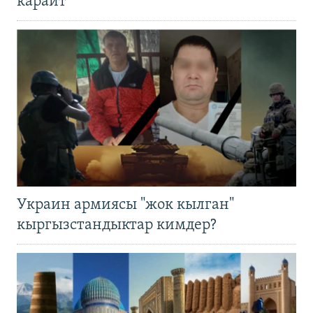
карайт
Украин армиясы "жок кылган"
кыргызстандыктар кимдер?