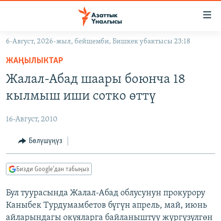
Линктер
Мазмунга
өтүңүз
6-Август, 2026-жыл, бейшемби, Бишкек убактысы 23:18
Навигацияга
ЖАҢЫЛЫКТАР
өтүңүз
ЖАҢЫЛЫКТАР
КЫРГЫЗСТАН
Издөөгө
Жалал-Абад шаары боюнча 18
салыңыз
ДҮЙНӨ
КЫРГЫЗСТАН
кылмыш иши сотко өттү
УКРАИНА
САЯСАТ
ДҮЙНӨ
16-Август, 2010
АТАЙЫН ИЛИКТӨӨ
ЭКОНОМИКА
БОРБОР АЗИЯ
ТВ ПРОГРАММАЛАР
Бөлүшүңүз
МАДАНИЯТ
ПОДКАСТ
БҮГҮН АЗАТТЫКТА
Бизди Google'дан табыңыз
ӨЗГӨЧӨ ПИКИР
ЭКСПЕРТТЕР ТАЛДАЙТ
Бул туурасында Жалал-Абад облусунун прокурору
БИЗ ЖАНА ДҮЙНӨ
Русский
Каныбек Турдумамбетов бүгүн апрель, май, июнь
ДАНИСТЕ
айларындагы окуяларга байланыштуу жүргүзүлгөн