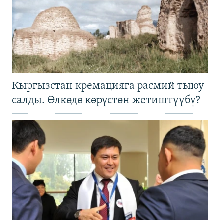
Кыргызстан кремацияга расмий тыюу
салды. Өлкөдө көрүстөн жетиштүүбү?