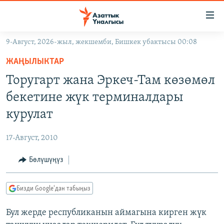
Линктер
Мазмунга
өтүңүз
9-Август, 2026-жыл, жекшемби, Бишкек убактысы 00:08
Навигацияга
ЖАҢЫЛЫКТАР
өтүңүз
ЖАҢЫЛЫКТАР
КЫРГЫЗСТАН
Издөөгө
Торугарт жана Эркеч-Там көзөмөл
салыңыз
ДҮЙНӨ
КЫРГЫЗСТАН
бекетине жүк терминалдары
УКРАИНА
САЯСАТ
ДҮЙНӨ
курулат
АТАЙЫН ИЛИКТӨӨ
ЭКОНОМИКА
БОРБОР АЗИЯ
17-Август, 2010
ТВ ПРОГРАММАЛАР
МАДАНИЯТ
Бөлүшүңүз
ПОДКАСТ
БҮГҮН АЗАТТЫКТА
ӨЗГӨЧӨ ПИКИР
ЭКСПЕРТТЕР ТАЛДАЙТ
Бизди Google'дан табыңыз
БИЗ ЖАНА ДҮЙНӨ
Русский
Бул жерде республиканын аймагына кирген жүк
ДАНИСТЕ