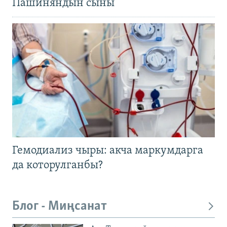
Пашиняндын сыны
Гемодиализ чыры: акча маркумдарга
да которулганбы?
Блог - Миңсанат