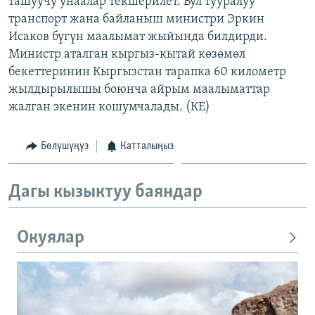
ташуучу унаалар текшерилет. Бул тууралуу
ОНЛАЙН ШЕРИНЕ
ЭЖЕ-СИҢДИЛЕР
транспорт жана байланыш министри Эркин
Исаков бүгүн маалымат жыйында билдирди.
АЗАТТЫК+
Министр аталган кыргыз-кытай көзөмөл
ЫҢГАЙСЫЗ СУРООЛОР
бекеттеринин Кыргызстан тарапка 60 километр
жылдырылышы боюнча айрым маалыматтар
жалган экенин кошумчалады. (КЕ)
ЭЕ/АРнун бардык сайттары
Бөлүшүңүз
Катталыңыз
Дагы кызыктуу баяндар
Окуялар