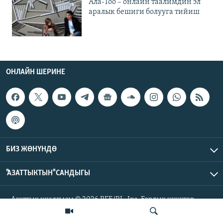
Ала-Тоо – онлайн таалимдин эл
аралык бешиги болууга тийиш
ОНЛАЙН ШЕРИНЕ
БИЗ ЖӨНҮНДӨ
"АЗАТТЫКТЫН" САНДЫГЫ
Азаттык үналгысы © 2026 RFE/RL, Inc. Бардык укуктар
корголгон.