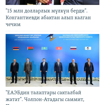
"15 млн долларлык мүлкүн берди".
Конгантиевди абактан алып калган
чечим
"ЕАЭБдин талаптары сакталбай
жатат". Чолпон-Атадагы саммит,