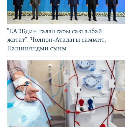
"ЕАЭБдин талаптары сакталбай
жатат". Чолпон-Атадагы саммит,
Пашиняндын сыны