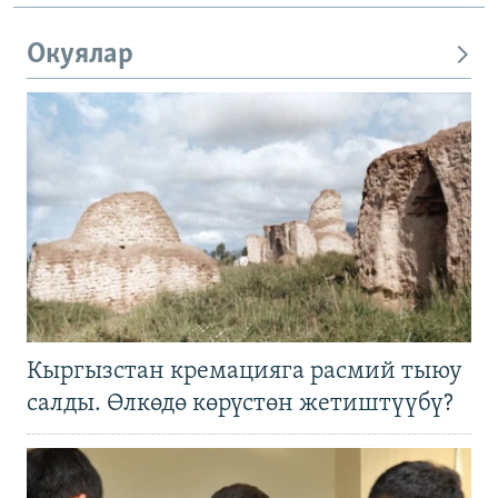
Окуялар
Кыргызстан кремацияга расмий тыюу
салды. Өлкөдө көрүстөн жетиштүүбү?