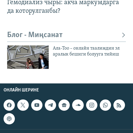
Гемодиализ чыры: акча маркумдарга
да которулганбы?
Блог - Миңсанат
Ала-Тоо – онлайн таалимдин эл
аралык бешиги болууга тийиш
ОНЛАЙН ШЕРИНЕ