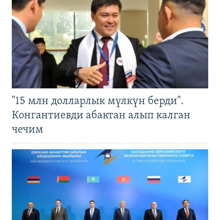
"15 млн долларлык мүлкүн берди".
Конгантиевди абактан алып калган
чечим