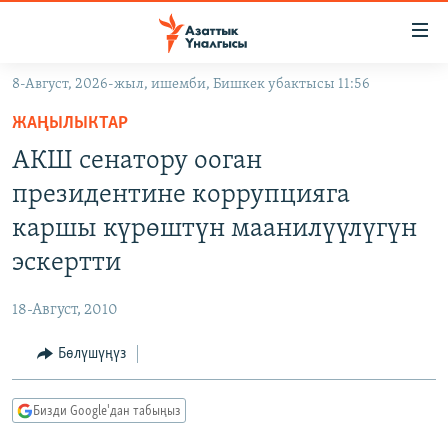
Линктер
Мазмунга
өтүңүз
8-Август, 2026-жыл, ишемби, Бишкек убактысы 11:56
Навигацияга
ЖАҢЫЛЫКТАР
өтүңүз
ЖАҢЫЛЫКТАР
КЫРГЫЗСТАН
Издөөгө
АКШ сенатору ооган
салыңыз
ДҮЙНӨ
КЫРГЫЗСТАН
президентине коррупцияга
УКРАИНА
САЯСАТ
ДҮЙНӨ
каршы күрөштүн маанилүүлүгүн
АТАЙЫН ИЛИКТӨӨ
ЭКОНОМИКА
БОРБОР АЗИЯ
эскертти
ТВ ПРОГРАММАЛАР
МАДАНИЯТ
18-Август, 2010
ПОДКАСТ
БҮГҮН АЗАТТЫКТА
Бөлүшүңүз
ӨЗГӨЧӨ ПИКИР
ЭКСПЕРТТЕР ТАЛДАЙТ
БИЗ ЖАНА ДҮЙНӨ
Русский
Бизди Google'дан табыңыз
ДАНИСТЕ