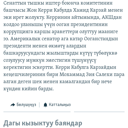
Сенаттын тышкы иштер боюнча комитетинин
ОНЛАЙН ШЕРИНЕ
ЭЖЕ-СИҢДИЛЕР
башчысы Жон Керри Кабулда Хамид Карзай менен
АЗАТТЫК+
эки ирет жолукту. Керринин айтымында, АКШдан
колдоо уланышы үчүн ооган президентинин
ЫҢГАЙСЫЗ СУРООЛОР
коррупцияга каршы аракеттери олуттуу мааниге
ээ. Америкалык сенатор ага катар Ооганстандын
ЭЕ/АРнун бардык сайттары
президенти менен өкмөтү алардын
башкаруусундагы жылыштарды күтүү түбөлүккө
созулуусу мүмкүн эместигин түшүнүүсү
керектигин эскертти. Керри Кабулга Карзайдын
кеңешчилеринин бири Мохаммад Зия Салехи пара
алган деген шек менен камалгандан бир нече
күндөн кийин барды.
Бөлүшүңүз
Катталыңыз
Дагы кызыктуу баяндар