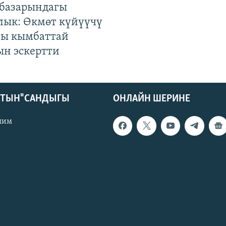
базарындагы
лык: Өкмөт күйүүчү
гы кымбаттай
ын эскертти
КТЫН" САНДЫГЫ
ОНЛАЙН ШЕРИНЕ
лим