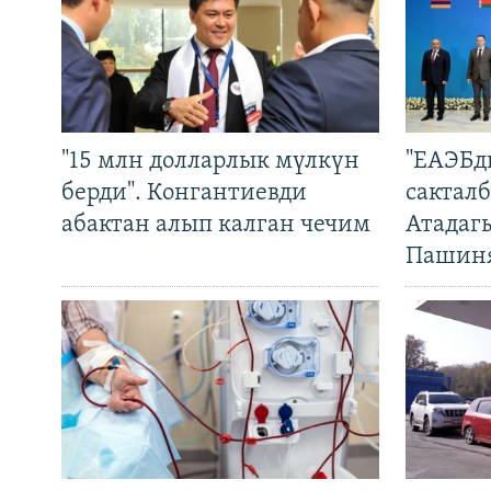
"15 млн долларлык мүлкүн
"ЕАЭБд
берди". Конгантиевди
сакталб
абактан алып калган чечим
Атадаг
Пашин