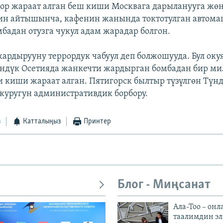
ор жараат алган беш киши Москвага дарыланууга жөн
ин айтышынча, кафенин жанында токтотулган автом
бадан отузга чукул адам жарадар болгон.
жардырууну террордук чабуул деп болжошууда. Бул оку
үндүк Осетияда жанкечти жардырган бомбадан бир м
ки киши жараат алган. Пятигорск былтыр түзүлгөн Түн
куругун административдик борбору.
з
Катталыңыз
Принтер
Блог - Миңсанат
Ала-Тоо – онл
таалимдин эл