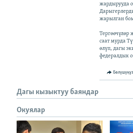
ЭЖЕ-СИҢДИЛЕР
жардырууда о
Дарыгерлерд
АЗАТТЫК+
жарылган бом
ЫҢГАЙСЫЗ СУРООЛОР
Тергөөчүлөр 
саат мурда Т
өлүп, дагы э
федералдык о
Бөлүшүңү
Дагы кызыктуу баяндар
Окуялар