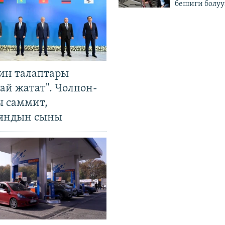
бешиги болуу
ин талаптары
ай жатат". Чолпон-
ы саммит,
яндын сыны