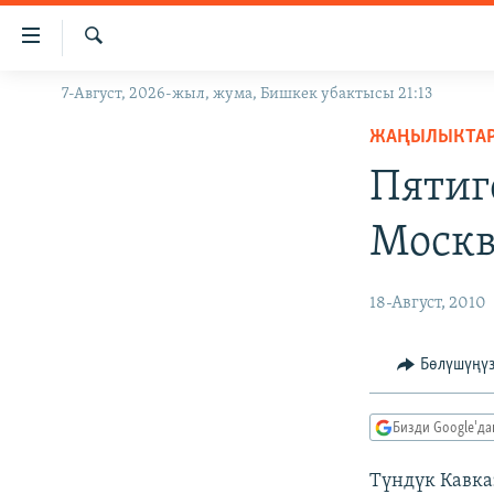
Линктер
Мазмунга
өтүңүз
Издөө
7-Август, 2026-жыл, жума, Бишкек убактысы 21:13
ЖАҢЫЛЫКТАР
Навигацияга
өтүңүз
ЖАҢЫЛЫКТА
КЫРГЫЗСТАН
Издөөгө
Пятиг
ДҮЙНӨ
КЫРГЫЗСТАН
салыңыз
УКРАИНА
САЯСАТ
ДҮЙНӨ
Москв
АТАЙЫН ИЛИКТӨӨ
ЭКОНОМИКА
БОРБОР АЗИЯ
ТВ ПРОГРАММАЛАР
МАДАНИЯТ
18-Август, 2010
ПОДКАСТ
БҮГҮН АЗАТТЫКТА
Бөлүшүңү
ӨЗГӨЧӨ ПИКИР
ЭКСПЕРТТЕР ТАЛДАЙТ
БИЗ ЖАНА ДҮЙНӨ
Бизди Google'д
ДАНИСТЕ
Түндүк Кавка