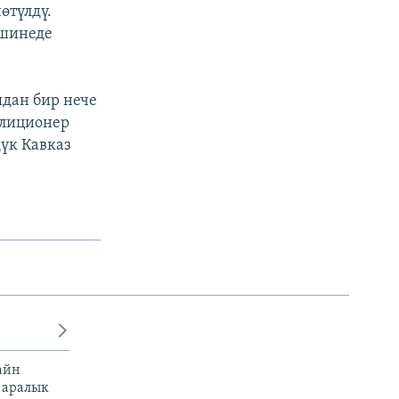
өтүлдү.
ашинеде
ядан бир нече
илиционер
дүк Кавказ
айн
 аралык