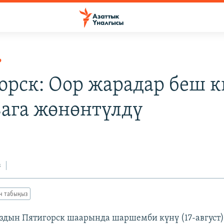
Р
орск: Оор жарадар беш 
ага жөнөнтүлдү
з
ан табыңыз
здын Пятигорск шаарында шаршемби күнү (17-август)