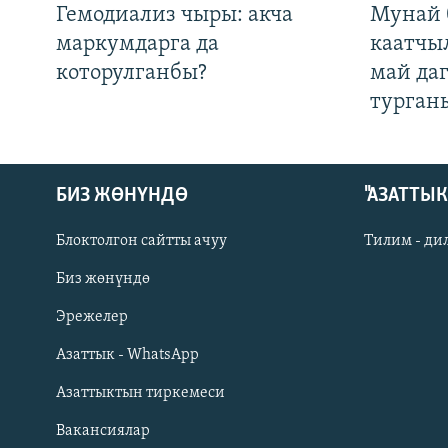
Гемодиализ чыры: акча
Мунай 
маркумдарга да
каатчы
которулганбы?
май да
турган
БИЗ ЖӨНҮНДӨ
"АЗАТТЫ
Блоктолгон сайтты ачуу
Тилим - ди
Биз жөнүндө
Русский
Эрежелер
Азаттык - WhatsApp
ОНЛАЙН ШЕРИНЕ
Азаттыктын тиркемеси
Вакансиялар