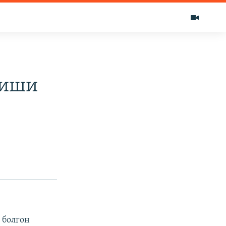
киши
 болгон