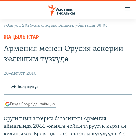
Линктер
Мазмунга
өтүңүз
7-Август, 2026-жыл, жума, Бишкек убактысы 08:06
Навигацияга
ЖАҢЫЛЫКТАР
өтүңүз
ЖАҢЫЛЫКТАР
КЫРГЫЗСТАН
Издөөгө
Армения менен Орусия аскерий
салыңыз
ДҮЙНӨ
КЫРГЫЗСТАН
келишим түзүүдө
УКРАИНА
САЯСАТ
ДҮЙНӨ
20-Август, 2010
АТАЙЫН ИЛИКТӨӨ
ЭКОНОМИКА
БОРБОР АЗИЯ
ТВ ПРОГРАММАЛАР
Бөлүшүңүз
МАДАНИЯТ
ПОДКАСТ
БҮГҮН АЗАТТЫКТА
Бизди Google'дан табыңыз
ӨЗГӨЧӨ ПИКИР
ЭКСПЕРТТЕР ТАЛДАЙТ
Орусиянын аскерий базасынын Армения
БИЗ ЖАНА ДҮЙНӨ
Русский
аймагында 2044 –жылга чейин туруусун караган
ДАНИСТЕ
келишимге Ереванда кол коюлары күтүлүүдө. Ал