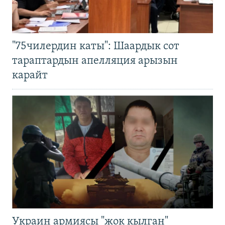
"75чилердин каты": Шаардык сот
тараптардын апелляция арызын
карайт
Украин армиясы "жок кылган"