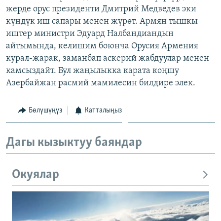
жерде орус президенти Дмитрий Медведев эки
ОНЛАЙН ШЕРИНЕ
ЭЖЕ-СИҢДИЛЕР
күндүк иш сапары менен жүрөт. Армян тышкы
АЗАТТЫК+
иштер министри Эдуард Налбандиандын
ЫҢГАЙСЫЗ СУРООЛОР
айтымында, келишим боюнча Орусия Армения
курал-жарак, заманбап аскерий жабдуулар менен
камсыздайт. Бул жаңылыкка карата коңшу
ЭЕ/АРнун бардык сайттары
Азербайжан расмий мамилесин билдире элек.
Бөлүшүңүз
Катталыңыз
Дагы кызыктуу баяндар
Окуялар