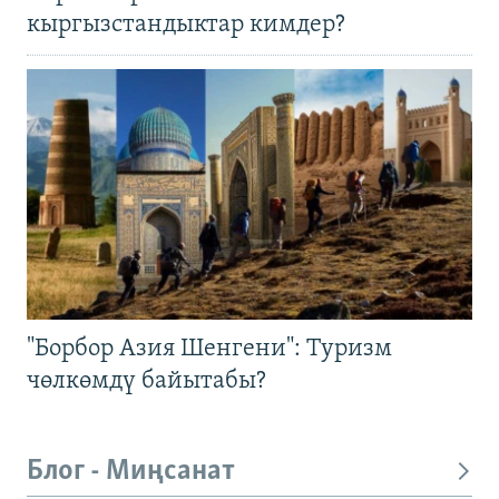
кыргызстандыктар кимдер?
"Борбор Азия Шенгени": Туризм
чөлкөмдү байытабы?
Блог - Миңсанат