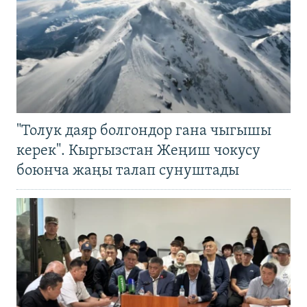
"Толук даяр болгондор гана чыгышы
керек". Кыргызстан Жеңиш чокусу
боюнча жаңы талап сунуштады