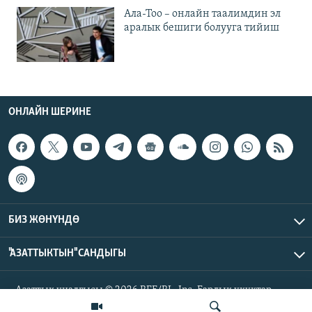
Ала-Тоо – онлайн таалимдин эл
аралык бешиги болууга тийиш
ОНЛАЙН ШЕРИНЕ
БИЗ ЖӨНҮНДӨ
"АЗАТТЫКТЫН" САНДЫГЫ
Азаттык үналгысы © 2026 RFE/RL, Inc. Бардык укуктар
корголгон.