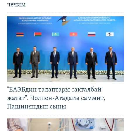
чечим
"ЕАЭБдин талаптары сакталбай
жатат". Чолпон-Атадагы саммит,
Пашиняндын сыны