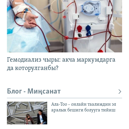
Гемодиализ чыры: акча маркумдарга
да которулганбы?
Блог - Миңсанат
Ала-Тоо – онлайн таалимдин эл
аралык бешиги болууга тийиш