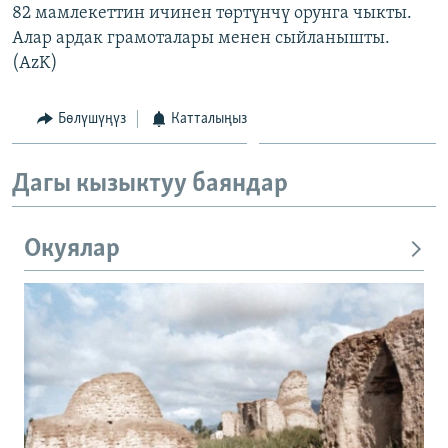
82 мамлекеттин ичинен төртүнчү орунга чыкты.
Алар ардак грамоталары менен сыйланышты.
(AzK)
Бөлүшүңүз
Катталыңыз
Дагы кызыктуу баяндар
Окуялар