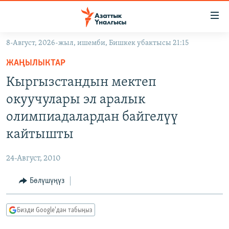
Линктер
Мазмунга
өтүңүз
8-Август, 2026-жыл, ишемби, Бишкек убактысы 21:15
Навигацияга
ЖАҢЫЛЫКТАР
өтүңүз
ЖАҢЫЛЫКТАР
КЫРГЫЗСТАН
Издөөгө
Кыргызстандын мектеп
салыңыз
ДҮЙНӨ
КЫРГЫЗСТАН
окуучулары эл аралык
УКРАИНА
САЯСАТ
ДҮЙНӨ
олимпиадалардан байгелүү
АТАЙЫН ИЛИКТӨӨ
ЭКОНОМИКА
БОРБОР АЗИЯ
кайтышты
ТВ ПРОГРАММАЛАР
МАДАНИЯТ
24-Август, 2010
ПОДКАСТ
БҮГҮН АЗАТТЫКТА
Бөлүшүңүз
ӨЗГӨЧӨ ПИКИР
ЭКСПЕРТТЕР ТАЛДАЙТ
БИЗ ЖАНА ДҮЙНӨ
Русский
Бизди Google'дан табыңыз
ДАНИСТЕ