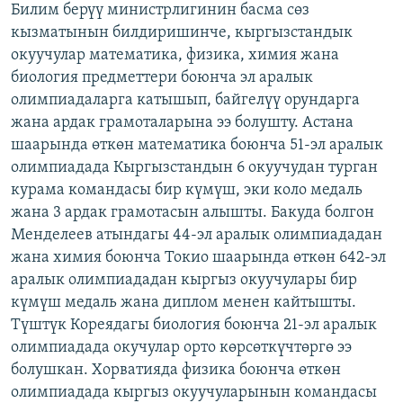
Билим берүү министрлигинин басма сөз
ОНЛАЙН ШЕРИНЕ
ЭЖЕ-СИҢДИЛЕР
кызматынын билдиришинче, кыргызстандык
АЗАТТЫК+
окуучулар математика, физика, химия жана
биология предметтери боюнча эл аралык
ЫҢГАЙСЫЗ СУРООЛОР
олимпиадаларга катышып, байгелүү орундарга
жана ардак грамоталарына ээ болушту. Астана
ЭЕ/АРнун бардык сайттары
шаарында өткөн математика боюнча 51-эл аралык
олимпиадада Кыргызстандын 6 окуучудан турган
курама командасы бир күмүш, эки коло медаль
жана 3 ардак грамотасын алышты. Бакуда болгон
Менделеев атындагы 44-эл аралык олимпиададан
жана химия боюнча Токио шаарында өткөн 642-эл
аралык олимпиададан кыргыз окуучулары бир
күмүш медаль жана диплом менен кайтышты.
Түштүк Кореядагы биология боюнча 21-эл аралык
олимпиадада окучулар орто көрсөткүчтөргө ээ
болушкан. Хорватияда физика боюнча өткөн
олимпиадада кыргыз окуучуларынын командасы