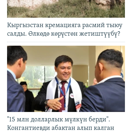
Кыргызстан кремацияга расмий тыюу
салды. Өлкөдө көрүстөн жетиштүүбү?
"15 млн долларлык мүлкүн берди".
Конгантиевди абактан алып калган