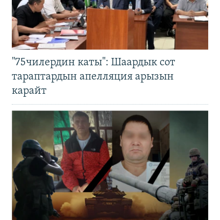
"75чилердин каты": Шаардык сот
тараптардын апелляция арызын
карайт