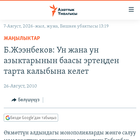
Линктер
Мазмунга
өтүңүз
7-Август, 2026-жыл, жума, Бишкек убактысы 13:19
Навигацияга
ЖАҢЫЛЫКТАР
өтүңүз
ЖАҢЫЛЫКТАР
КЫРГЫЗСТАН
Издөөгө
Б.Жээнбеков: Ун жана ун
салыңыз
ДҮЙНӨ
КЫРГЫЗСТАН
азыктарынын баасы эртеңден
УКРАИНА
САЯСАТ
ДҮЙНӨ
тарта калыбына келет
АТАЙЫН ИЛИКТӨӨ
ЭКОНОМИКА
БОРБОР АЗИЯ
26-Август, 2010
ТВ ПРОГРАММАЛАР
МАДАНИЯТ
Бөлүшүңүз
ПОДКАСТ
БҮГҮН АЗАТТЫКТА
ӨЗГӨЧӨ ПИКИР
ЭКСПЕРТТЕР ТАЛДАЙТ
Бизди Google'дан табыңыз
БИЗ ЖАНА ДҮЙНӨ
Русский
Өкмөттүн алдындагы монополияларды жөнгө салуу
ДАНИСТЕ