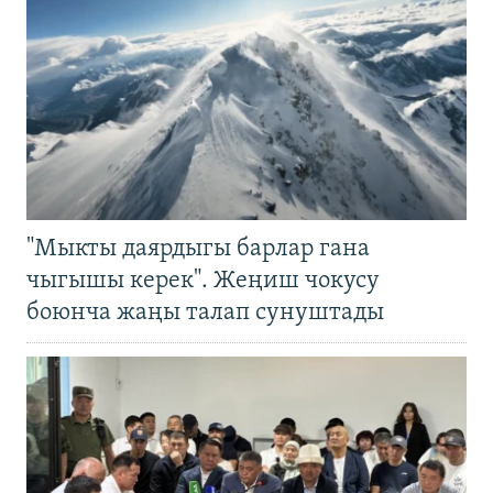
"Мыкты даярдыгы барлар гана
чыгышы керек". Жеңиш чокусу
боюнча жаңы талап сунуштады