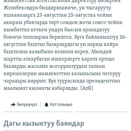
мамлекеттик агенттигинин директору Бабырбек
ОНЛАЙН ШЕРИНЕ
ЭЖЕ-СИҢДИЛЕР
Жээнбековдун билдиришинче, ун чыгаруучу
ишканаларга 23-августтан 25-августка чейин
АЗАТТЫК+
акыркы убактарда төрт сомдон жети сомго чейин
ЫҢГАЙСЫЗ СУРООЛОР
кымбаттап кеткен ундун баасын арзандатуу
боюнча тапшырма берилген. Буга байланыштуу 26-
августтан баштап базарлардагы ун наркы кайра
ЭЕ/АРнун бардык сайттары
баштапкы калыбына келиши керек. Мындай
шартты аткарбаган ишкерлерге карата ортодо
бааларды жасалма жогорулатуудан тапкан
кирешелерин мамлекеттин казынасына чегерүү
чаралары көрүлөт. Бул туурасында президенттин
маалымат кызматы кабарлады. (AzK)
Бөлүшүңүз
Катталыңыз
Дагы кызыктуу баяндар