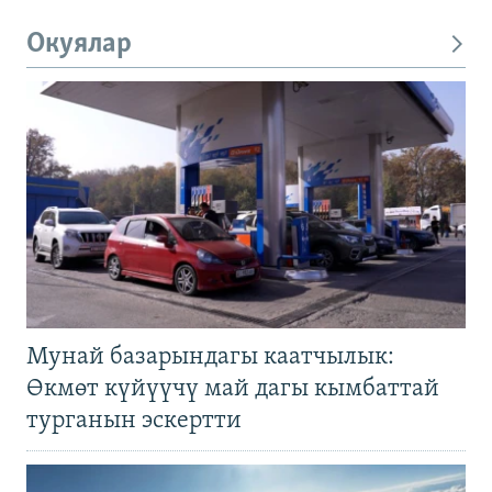
Окуялар
Мунай базарындагы каатчылык:
Өкмөт күйүүчү май дагы кымбаттай
турганын эскертти