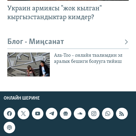
Украин армиясы "жок кылган"
кыргызстандыктар кимдер?
Блог - Миңсанат
Ала-Тоо – онлайн таалимдин эл
аралык бешиги болууга тийиш
ОНЛАЙН ШЕРИНЕ