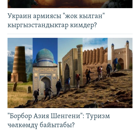
Украин армиясы "жок кылган"
кыргызстандыктар кимдер?
"Борбор Азия Шенгени": Туризм
чөлкөмдү байытабы?