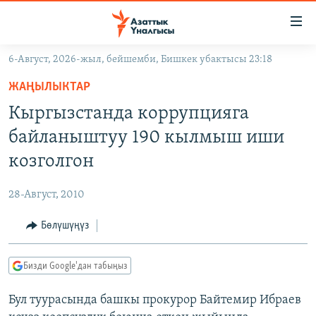
Линктер
Мазмунга
өтүңүз
6-Август, 2026-жыл, бейшемби, Бишкек убактысы 23:18
Навигацияга
ЖАҢЫЛЫКТАР
өтүңүз
ЖАҢЫЛЫКТАР
КЫРГЫЗСТАН
Издөөгө
Кыргызстанда коррупцияга
салыңыз
ДҮЙНӨ
КЫРГЫЗСТАН
байланыштуу 190 кылмыш иши
УКРАИНА
САЯСАТ
ДҮЙНӨ
козголгон
АТАЙЫН ИЛИКТӨӨ
ЭКОНОМИКА
БОРБОР АЗИЯ
28-Август, 2010
ТВ ПРОГРАММАЛАР
МАДАНИЯТ
Бөлүшүңүз
ПОДКАСТ
БҮГҮН АЗАТТЫКТА
ӨЗГӨЧӨ ПИКИР
ЭКСПЕРТТЕР ТАЛДАЙТ
Бизди Google'дан табыңыз
БИЗ ЖАНА ДҮЙНӨ
Русский
Бул туурасында башкы прокурор Байтемир Ибраев
ДАНИСТЕ