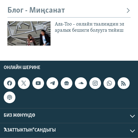
Блог - Миңсанат
Ала-Тоо – онлайн таалимдин эл
аралык бешиги болууга тийиш
ОНЛАЙН ШЕРИНЕ
БИЗ ЖӨНҮНДӨ
"АЗАТТЫКТЫН" САНДЫГЫ