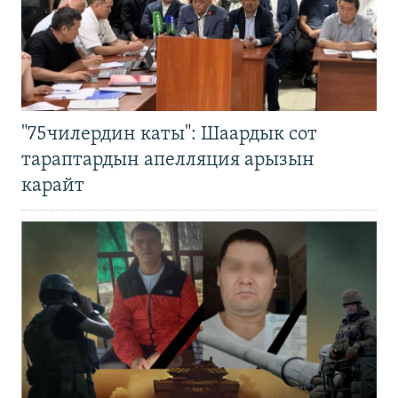
"75чилердин каты": Шаардык сот
тараптардын апелляция арызын
карайт