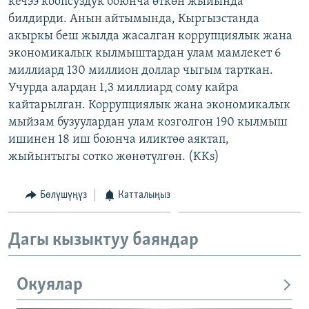
кечээ коопсуздук боюнча өткөн жыйында
ОНЛАЙН ШЕРИНЕ
ЭЖЕ-СИҢДИЛЕР
билдирди. Анын айтымында, Кыргызстанда
акыркы беш жылда жасалган коррупциялык жана
АЗАТТЫК+
экономикалык кылмыштардан улам мамлекет 6
ЫҢГАЙСЫЗ СУРООЛОР
миллиард 130 миллион доллар чыгым тарткан.
Учурда алардан 1,3 миллиард сому кайра
кайтарылган. Коррупциялык жана экономикалык
ЭЕ/АРнун бардык сайттары
мыйзам бузуулардан улам козголгон 190 кылмыш
ишинен 18 иш боюнча иликтөө аяктап,
жыйынтыгы сотко жөнөтүлгөн. (KKs)
Бөлүшүңүз
Катталыңыз
Дагы кызыктуу баяндар
Окуялар