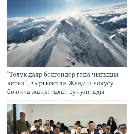
"Толук даяр болгондор гана чыгышы
керек". Кыргызстан Жеңиш чокусу
боюнча жаңы талап сунуштады