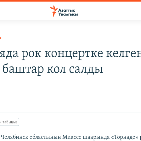
Р
яда рок концертке келге
 баштар кол салды
з
ан табыңыз
Челябинск областынын Миассе шаарында «Торнадо» 