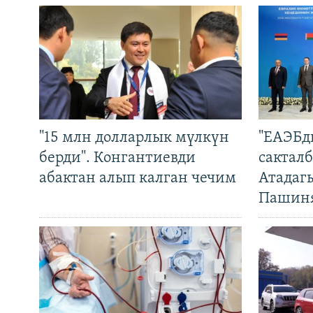
"15 млн долларлык мүлкүн
"ЕАЭБд
берди". Конгантиевди
сакталб
абактан алып калган чечим
Атадаг
Пашин