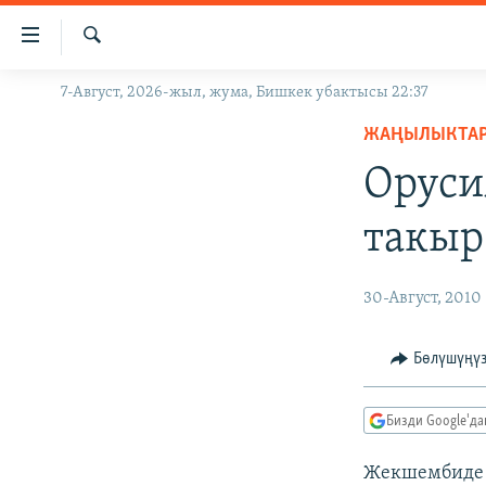
Линктер
Мазмунга
өтүңүз
Издөө
7-Август, 2026-жыл, жума, Бишкек убактысы 22:37
ЖАҢЫЛЫКТАР
Навигацияга
өтүңүз
ЖАҢЫЛЫКТА
КЫРГЫЗСТАН
Издөөгө
Оруси
ДҮЙНӨ
КЫРГЫЗСТАН
салыңыз
УКРАИНА
САЯСАТ
ДҮЙНӨ
такыр
АТАЙЫН ИЛИКТӨӨ
ЭКОНОМИКА
БОРБОР АЗИЯ
ТВ ПРОГРАММАЛАР
МАДАНИЯТ
30-Август, 2010
ПОДКАСТ
БҮГҮН АЗАТТЫКТА
Бөлүшүңү
ӨЗГӨЧӨ ПИКИР
ЭКСПЕРТТЕР ТАЛДАЙТ
БИЗ ЖАНА ДҮЙНӨ
Бизди Google'д
ДАНИСТЕ
Жекшембиде 