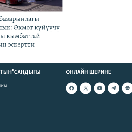
базарындагы
лык: Өкмөт күйүүчү
гы кымбаттай
ын эскертти
КТЫН" САНДЫГЫ
ОНЛАЙН ШЕРИНЕ
лим