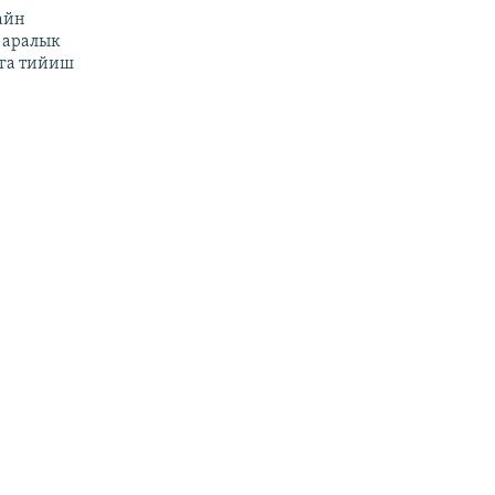
айн
 аралык
га тийиш