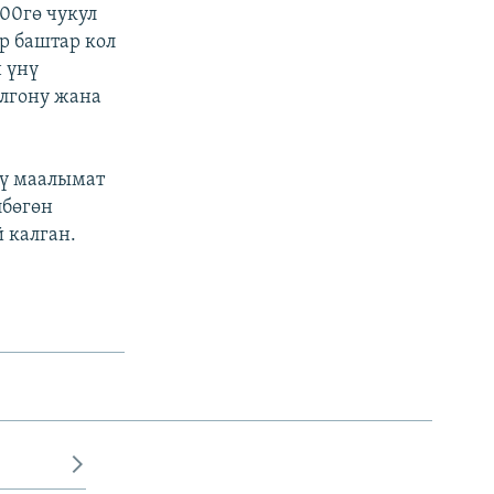
00гө чукул
р баштар кол
 үнү
олгону жана
үү маалымат
лбөгөн
 калган.