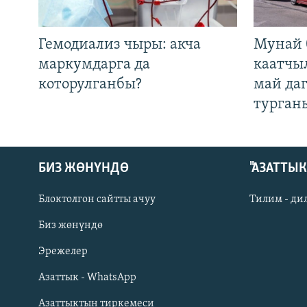
Гемодиализ чыры: акча
Мунай 
маркумдарга да
каатчы
которулганбы?
май да
турган
БИЗ ЖӨНҮНДӨ
"АЗАТТЫ
Блоктолгон сайтты ачуу
Тилим - ди
Биз жөнүндө
Русский
Эрежелер
Азаттык - WhatsApp
ОНЛАЙН ШЕРИНЕ
Азаттыктын тиркемеси