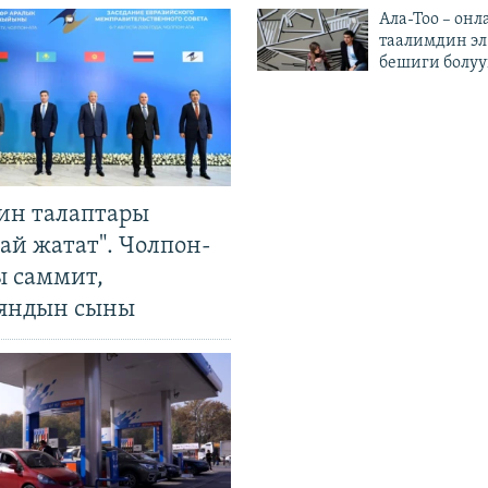
Ала-Тоо – онл
таалимдин эл
бешиги болуу
ин талаптары
ай жатат". Чолпон-
ы саммит,
яндын сыны