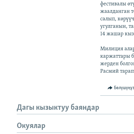
ЭЖЕ-СИҢДИЛЕР
фестивалы өт
жаалданган т
АЗАТТЫК+
салып, көрүү
ЫҢГАЙСЫЗ СУРООЛОР
угулганын, т
14 жашар кыз
Милиция алар
каржаттары б
жерден болго
Расмий тарап
Бөлүшүңү
Дагы кызыктуу баяндар
Окуялар