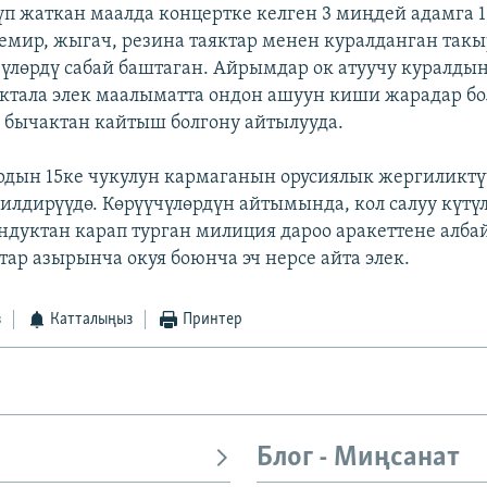
үп жаткан маалда концертке келген 3 миңдей адамга 1
емир, жыгач, резина таяктар менен куралданган такы
чүлөрдү сабай баштаган. Айрымдар ок атуучу куралдын
актала элек маалыматта ондон ашуун киши жарадар б
 бычактан кайтыш болгону айтылууда.
дын 15ке чукулун кармаганын орусиялык жергиликт
илдирүүдө. Көрүүчүлөрдүн айтымында, кол салуу күтү
ндуктан карап турган милиция дароо аракеттене албай
тар азырынча окуя боюнча эч нерсе айта элек.
з
Катталыңыз
Принтер
Блог - Миңсанат