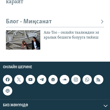
карайт
Блог - Миңсанат
Ала-Тоо – онлайн таалимдин эл
аралык бешиги болууга тийиш
ОНЛАЙН ШЕРИНЕ
БИЗ ЖӨНҮНДӨ