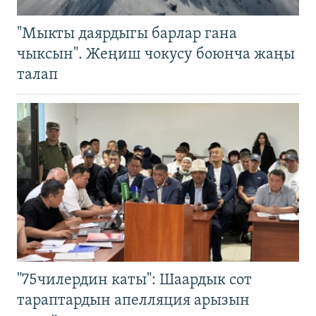
"Мыкты даярдыгы барлар гана
чыксын". Жеңиш чокусу боюнча жаңы
талап
"75чилердин каты": Шаардык сот
тараптардын апелляция арызын