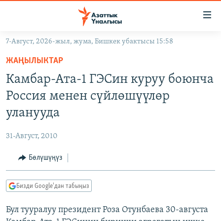
Линктер
Мазмунга
өтүңүз
7-Август, 2026-жыл, жума, Бишкек убактысы 15:58
Навигацияга
ЖАҢЫЛЫКТАР
өтүңүз
ЖАҢЫЛЫКТАР
КЫРГЫЗСТАН
Издөөгө
Камбар-Ата-1 ГЭСин куруу боюнча
салыңыз
ДҮЙНӨ
КЫРГЫЗСТАН
Россия менен сүйлөшүүлөр
УКРАИНА
САЯСАТ
ДҮЙНӨ
уланууда
АТАЙЫН ИЛИКТӨӨ
ЭКОНОМИКА
БОРБОР АЗИЯ
31-Август, 2010
ТВ ПРОГРАММАЛАР
МАДАНИЯТ
Бөлүшүңүз
ПОДКАСТ
БҮГҮН АЗАТТЫКТА
ӨЗГӨЧӨ ПИКИР
ЭКСПЕРТТЕР ТАЛДАЙТ
Бизди Google'дан табыңыз
БИЗ ЖАНА ДҮЙНӨ
Русский
Бул тууралуу президент Роза Отунбаева 30-августа
ДАНИСТЕ