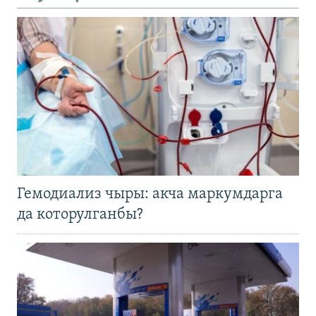
Гемодиализ чыры: акча маркумдарга
да которулганбы?