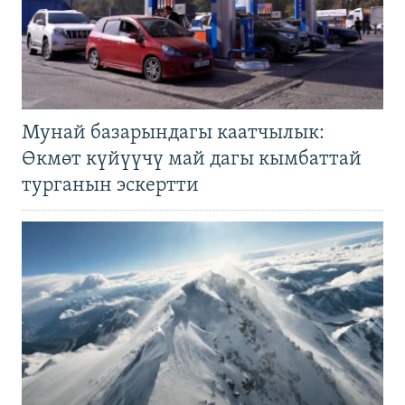
Мунай базарындагы каатчылык:
Өкмөт күйүүчү май дагы кымбаттай
турганын эскертти