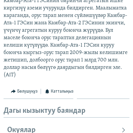
Камбар-Ата-1 ГЭСинин биринчи агрегатын ишке
ОНЛАЙН ШЕРИНЕ
ЭЖЕ-СИҢДИЛЕР
киргизүү аземи учурунда билдирген. Маалыматка
караганда, орус тарап менен сүйлөшүүлөр Камбар-
АЗАТТЫК+
Ата-1 ГЭСин жана Камбар-Ата-2 ГЭСинин экинчи,
ЫҢГАЙСЫЗ СУРООЛОР
үчүнчү агрегатын куруу боюнча жүрүүдө. Бул
маселе боюнча орус тараптан делегациянын
келиши күтүлүүдө. Камбар-Ата-1 ГЭСин куруу
ЭЕ/АРнун бардык сайттары
боюнча кыргыз-орус тарап 2009-жылы келишимге
жетишип, долбоорго орус тарап 1 млрд 700 млн.
доллар насыя бөлүүгө даярдыгын билдирген эле.
(AiT)
Бөлүшүңүз
Катталыңыз
Дагы кызыктуу баяндар
Окуялар