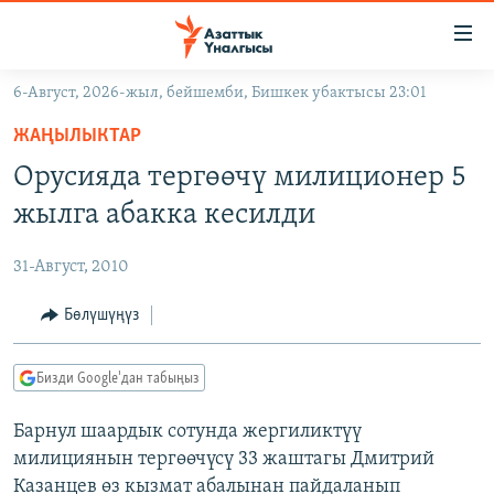
Линктер
Мазмунга
өтүңүз
6-Август, 2026-жыл, бейшемби, Бишкек убактысы 23:01
Навигацияга
ЖАҢЫЛЫКТАР
өтүңүз
ЖАҢЫЛЫКТАР
КЫРГЫЗСТАН
Издөөгө
Орусияда тергөөчү милиционер 5
салыңыз
ДҮЙНӨ
КЫРГЫЗСТАН
жылга абакка кесилди
УКРАИНА
САЯСАТ
ДҮЙНӨ
31-Август, 2010
АТАЙЫН ИЛИКТӨӨ
ЭКОНОМИКА
БОРБОР АЗИЯ
ТВ ПРОГРАММАЛАР
Бөлүшүңүз
МАДАНИЯТ
ПОДКАСТ
БҮГҮН АЗАТТЫКТА
Бизди Google'дан табыңыз
ӨЗГӨЧӨ ПИКИР
ЭКСПЕРТТЕР ТАЛДАЙТ
Барнул шаардык сотунда жергиликтүү
БИЗ ЖАНА ДҮЙНӨ
Русский
милициянын тергөөчүсү 33 жаштагы Дмитрий
ДАНИСТЕ
Казанцев өз кызмат абалынан пайдаланып