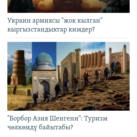
Украин армиясы "жок кылган"
кыргызстандыктар кимдер?
"Борбор Азия Шенгени": Туризм
чөлкөмдү байытабы?