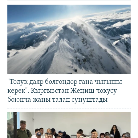
"Толук даяр болгондор гана чыгышы
керек". Кыргызстан Жеңиш чокусу
боюнча жаңы талап сунуштады