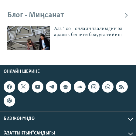
Блог - Миңсанат
Ала-Тоо – онлайн таалимдин эл
аралык бешиги болууга тийиш
ОНЛАЙН ШЕРИНЕ
БИЗ ЖӨНҮНДӨ
"АЗАТТЫКТЫН" САНДЫГЫ