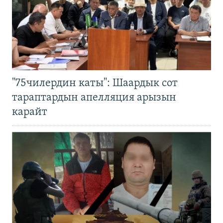
"75чилердин каты": Шаардык сот
тараптардын апелляция арызын
карайт