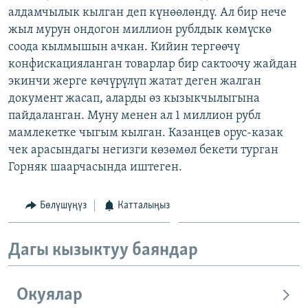
алдамчылык кылган деп күнөөлөндү. Ал бир нече
ОНЛАЙН ШЕРИНЕ
ЭЖЕ-СИҢДИЛЕР
жыл мурун ондогон миллион рублдык көмүскө
АЗАТТЫК+
соода кылмышын ачкан. Кийин тергөөчү
ЫҢГАЙСЫЗ СУРООЛОР
конфискацияланган товарлар бир сактоочу жайдан
экинчи жерге көчүрүлүп жатат деген жалган
документ жасап, аларды өз кызыкчылыгына
ЭЕ/АРнун бардык сайттары
пайдаланган. Муну менен ал 1 миллион рубл
мамлекетке чыгым кылган. Казанцев орус-казак
чек арасындагы негизги көзөмөл бекети турган
Горняк шаарчасында иштеген.
Бөлүшүңүз
Катталыңыз
Дагы кызыктуу баяндар
Окуялар