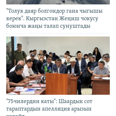
"Толук даяр болгондор гана чыгышы
керек". Кыргызстан Жеңиш чокусу
боюнча жаңы талап сунуштады
"75чилердин каты": Шаардык сот
тараптардын апелляция арызын