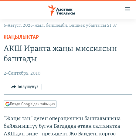
Линктер
Мазмунга
өтүңүз
6-Август, 2026-жыл, бейшемби, Бишкек убактысы 21:37
Навигацияга
ЖАҢЫЛЫКТАР
өтүңүз
ЖАҢЫЛЫКТАР
КЫРГЫЗСТАН
Издөөгө
АКШ Иракта жаңы миссиясын
салыңыз
ДҮЙНӨ
КЫРГЫЗСТАН
баштады
УКРАИНА
САЯСАТ
ДҮЙНӨ
2-Сентябрь, 2010
АТАЙЫН ИЛИКТӨӨ
ЭКОНОМИКА
БОРБОР АЗИЯ
ТВ ПРОГРАММАЛАР
Бөлүшүңүз
МАДАНИЯТ
ПОДКАСТ
БҮГҮН АЗАТТЫКТА
Бизди Google'дан табыңыз
ӨЗГӨЧӨ ПИКИР
ЭКСПЕРТТЕР ТАЛДАЙТ
“Жаңы таң” деген операциянын башталышына
БИЗ ЖАНА ДҮЙНӨ
Русский
байланыштуу бүгүн Багдадда өткөн салтанатка
ДАНИСТЕ
АКШдан вице –президент Жо Байден, коргоо