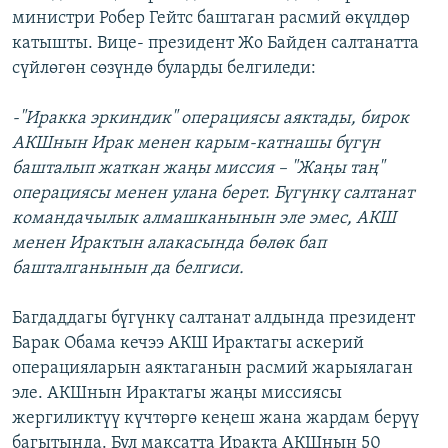
министри Робер Гейтс баштаган расмий өкүлдөр
ОНЛАЙН ШЕРИНЕ
ЭЖЕ-СИҢДИЛЕР
катышты. Вице- президент Жо Байден салтанатта
АЗАТТЫК+
сүйлөгөн сөзүндө буларды белгиледи:
ЫҢГАЙСЫЗ СУРООЛОР
-"Иракка эркиндик" операциясы аяктады, бирок
АКШнын Ирак менен карым-катнашы бүгүн
ЭЕ/АРнун бардык сайттары
башталып жаткан жаңы миссия – "Жаңы таң"
операциясы менен улана берет. Бүгүнкү салтанат
командачылык алмашканынын эле эмес, АКШ
менен Ирактын алакасында бөлөк бап
башталганынын да белгиси.
Багдаддагы бүгүнкү салтанат алдында президент
Барак Обама кечээ АКШ Ирактагы аскерий
операцияларын аяктаганын расмий жарыялаган
эле. АКШнын Ирактагы жаңы миссиясы
жергиликтүү күчтөргө кеңеш жана жардам берүү
багытында. Бул максатта Иракта АКШнын 50