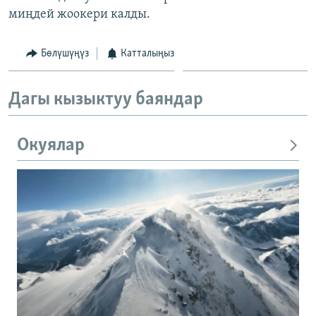
миңдей жоокери калды.
Бөлүшүңүз
Катталыңыз
Дагы кызыктуу баяндар
Окуялар