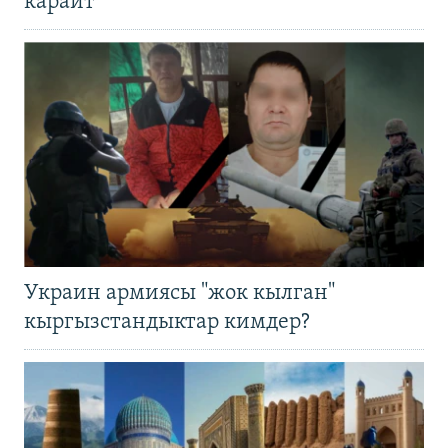
карайт
Украин армиясы "жок кылган"
кыргызстандыктар кимдер?