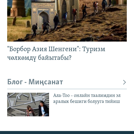
"Борбор Азия Шенгени": Туризм
чөлкөмдү байытабы?
Блог - Миңсанат
Ала-Тоо – онлайн таалимдин эл
аралык бешиги болууга тийиш