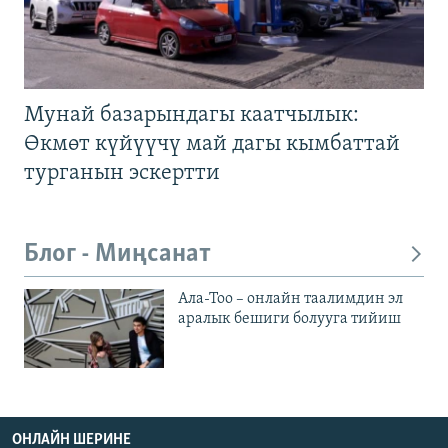
Мунай базарындагы каатчылык:
Өкмөт күйүүчү май дагы кымбаттай
турганын эскертти
Блог - Миңсанат
Ала-Тоо – онлайн таалимдин эл
аралык бешиги болууга тийиш
ОНЛАЙН ШЕРИНЕ