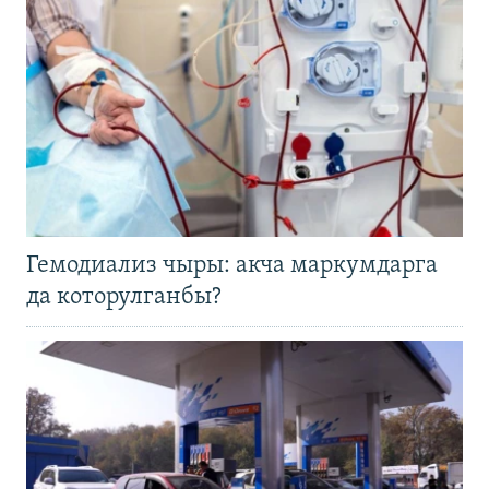
Гемодиализ чыры: акча маркумдарга
да которулганбы?