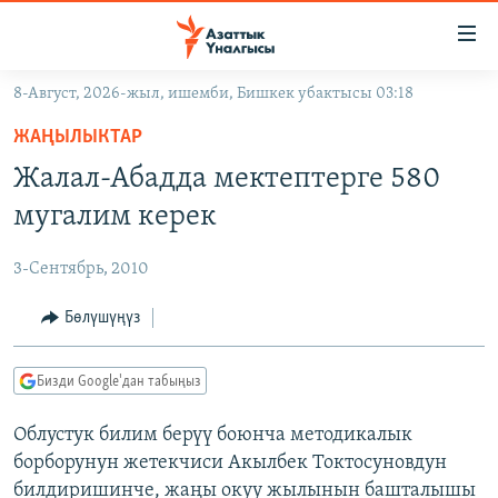
Линктер
Мазмунга
өтүңүз
8-Август, 2026-жыл, ишемби, Бишкек убактысы 03:18
Навигацияга
ЖАҢЫЛЫКТАР
өтүңүз
ЖАҢЫЛЫКТАР
КЫРГЫЗСТАН
Издөөгө
Жалал-Абадда мектептерге 580
салыңыз
ДҮЙНӨ
КЫРГЫЗСТАН
мугалим керек
УКРАИНА
САЯСАТ
ДҮЙНӨ
3-Сентябрь, 2010
АТАЙЫН ИЛИКТӨӨ
ЭКОНОМИКА
БОРБОР АЗИЯ
ТВ ПРОГРАММАЛАР
Бөлүшүңүз
МАДАНИЯТ
ПОДКАСТ
БҮГҮН АЗАТТЫКТА
Бизди Google'дан табыңыз
ӨЗГӨЧӨ ПИКИР
ЭКСПЕРТТЕР ТАЛДАЙТ
Облустук билим берүү боюнча методикалык
БИЗ ЖАНА ДҮЙНӨ
Русский
борборунун жетекчиси Акылбек Токтосуновдун
ДАНИСТЕ
билдиришинче, жаңы окуу жылынын башталышы