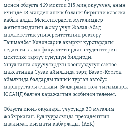
менен облуста 469 мектеп 215 миң окуучуну, анын
ОНЛАЙН ШЕРИНЕ
ЭЖЕ-СИҢДИЛЕР
ичинде 18 миңден ашык баланы биринчи класска
АЗАТТЫК+
кабыл алды. Мектептердеги мугалимдер
ЫҢГАЙСЫЗ СУРООЛОР
жетишсиздигин жоюу үчүн Жалал-Абад
мамлекеттик университетинин ректору
Ташманбет Кененсарив акыркы курстардагы
ЭЕ/АРнун бардык сайттары
педагогикалык факультеттердин студенттерин
мектепке тартуу сунушун билдирди.
Ушул тапта окуучулардын коопсуздугун сактоо
максатында Сузак айылында төрт, Базар-Коргон
айылында балдарды ташый турган автобус
маршруттары ачылды. Балдардын жол чыгымдары
ЮСАИД бөлгөн каражаттын эсебинен төлөнөт.
Облуста июнь окуялары учурунда 30 мугалим
жабыркаган. Бул туурасында президенттин
маалымат кызматы кабарлады. (AzK)