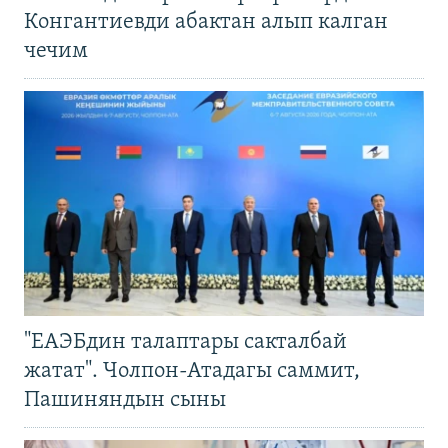
Конгантиевди абактан алып калган
чечим
"ЕАЭБдин талаптары сакталбай
жатат". Чолпон-Атадагы саммит,
Пашиняндын сыны