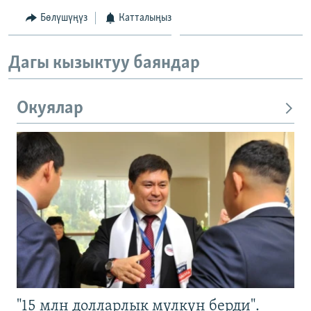
Бөлүшүңүз
Катталыңыз
Дагы кызыктуу баяндар
Окуялар
"15 млн долларлык мүлкүн берди".