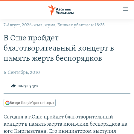
Линктер
Мазмунга
өтүңүз
7-Август, 2026-жыл, жума, Бишкек убактысы 18:38
Навигацияга
ЖАҢЫЛЫКТАР
өтүңүз
В Оше пройдет
КЫРГЫЗСТАН
Издөөгө
благотворительный концерт в
салыңыз
ДҮЙНӨ
КЫРГЫЗСТАН
память жертв беспорядков
УКРАИНА
САЯСАТ
ДҮЙНӨ
6-Сентябрь, 2010
АТАЙЫН ИЛИКТӨӨ
ЭКОНОМИКА
БОРБОР АЗИЯ
ТВ ПРОГРАММАЛАР
Бөлүшүңүз
МАДАНИЯТ
ПОДКАСТ
БҮГҮН АЗАТТЫКТА
Бизди Google'дан табыңыз
ӨЗГӨЧӨ ПИКИР
ЭКСПЕРТТЕР ТАЛДАЙТ
Сегодня в г.Оше пройдет благотворительный
БИЗ ЖАНА ДҮЙНӨ
Русский
концерт в память жертв июньских беспорядков на
ДАНИСТЕ
юге Кыргызстана. Его инициатором выступил