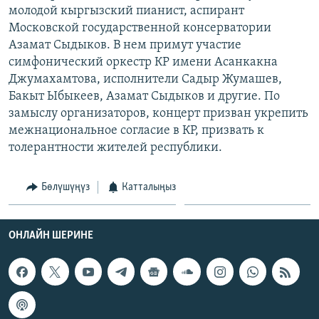
молодой кыргызский пианист, аспирант
ОНЛАЙН ШЕРИНЕ
ЭЖЕ-СИҢДИЛЕР
Московской государственной консерватории
АЗАТТЫК+
Азамат Сыдыков. В нем примут участие
симфонический оркестр КР имени Асанкакна
ЫҢГАЙСЫЗ СУРООЛОР
Джумахамтова, исполнители Садыр Жумашев,
Бакыт Ыбыкеев, Азамат Сыдыков и другие. По
ЭЕ/АРнун бардык сайттары
замыслу организаторов, концерт призван укрепить
межнациональное согласие в КР, призвать к
толерантности жителей республики.
Бөлүшүңүз
Катталыңыз
ОНЛАЙН ШЕРИНЕ