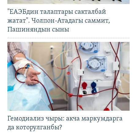
"ЕАЭБдин талаптары сакталбай
жатат". Чолпон-Атадагы саммит,
Пашиняндын сыны
Гемодиализ чыры: акча маркумдарга
да которулганбы?