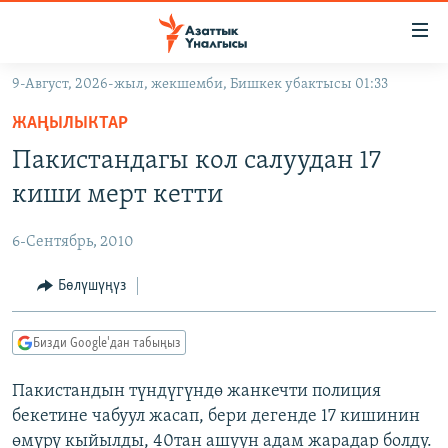
Линктер
Мазмунга
өтүңүз
9-Август, 2026-жыл, жекшемби, Бишкек убактысы 01:33
Навигацияга
ЖАҢЫЛЫКТАР
өтүңүз
ЖАҢЫЛЫКТАР
КЫРГЫЗСТАН
Издөөгө
Пакистандагы кол салуудан 17
салыңыз
ДҮЙНӨ
КЫРГЫЗСТАН
киши мерт кетти
УКРАИНА
САЯСАТ
ДҮЙНӨ
6-Сентябрь, 2010
АТАЙЫН ИЛИКТӨӨ
ЭКОНОМИКА
БОРБОР АЗИЯ
ТВ ПРОГРАММАЛАР
Бөлүшүңүз
МАДАНИЯТ
ПОДКАСТ
БҮГҮН АЗАТТЫКТА
Бизди Google'дан табыңыз
ӨЗГӨЧӨ ПИКИР
ЭКСПЕРТТЕР ТАЛДАЙТ
Пакистандын түндүгүндө жанкечти полиция
БИЗ ЖАНА ДҮЙНӨ
Русский
бекетине чабуул жасап, бери дегенде 17 кишинин
ДАНИСТЕ
өмүрү кыйылды, 40тан ашуун адам жарадар болду.