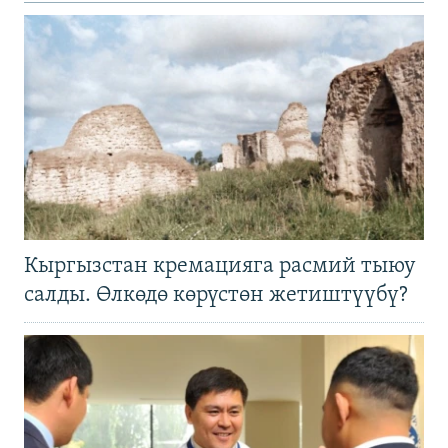
Кыргызстан кремацияга расмий тыюу
салды. Өлкөдө көрүстөн жетиштүүбү?