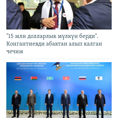
"15 млн долларлык мүлкүн берди".
Конгантиевди абактан алып калган
чечим