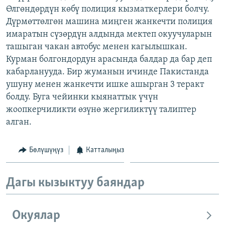
Өлгөндөрдүн көбү полиция кызматкерлери болчу.
ОНЛАЙН ШЕРИНЕ
ЭЖЕ-СИҢДИЛЕР
Дүрмөттөлгөн машина миңген жанкечти полиция
АЗАТТЫК+
имаратын сүзөрдүн алдында мектеп окуучуларын
ЫҢГАЙСЫЗ СУРООЛОР
ташыган чакан автобус менен кагылышкан.
Курман болгондордун арасында балдар да бар деп
кабарланууда. Бир жуманын ичинде Пакистанда
ЭЕ/АРнун бардык сайттары
ушуну менен жанкечти ишке ашырган 3 теракт
болду. Буга чейинки кыянаттык үчүн
жоопкерчиликти өзүнө жергиликтүү талиптер
алган.
Бөлүшүңүз
Катталыңыз
Дагы кызыктуу баяндар
Окуялар