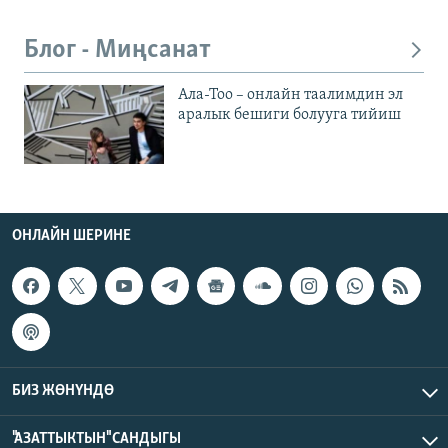
Блог - Миңсанат
Ала-Тоо – онлайн таалимдин эл
аралык бешиги болууга тийиш
ОНЛАЙН ШЕРИНЕ
БИЗ ЖӨНҮНДӨ
"АЗАТТЫКТЫН" САНДЫГЫ