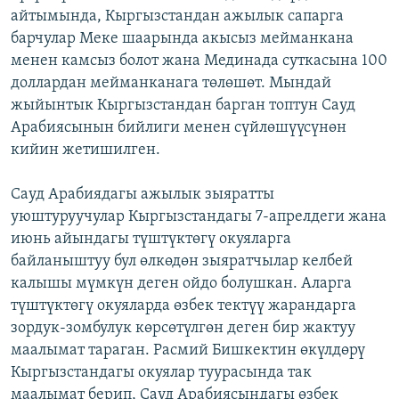
айтымында, Кыргызстандан ажылык сапарга
ОНЛАЙН ШЕРИНЕ
ЭЖЕ-СИҢДИЛЕР
барчулар Меке шаарында акысыз мейманкана
АЗАТТЫК+
менен камсыз болот жана Мединада суткасына 100
ЫҢГАЙСЫЗ СУРООЛОР
доллардан мейманканага төлөшөт. Мындай
жыйынтык Кыргызстандан барган топтун Сауд
Арабиясынын бийлиги менен сүйлөшүүсүнөн
ЭЕ/АРнун бардык сайттары
кийин жетишилген.
Сауд Арабиядагы ажылык зыяратты
уюштуруучулар Кыргызстандагы 7-апрелдеги жана
июнь айындагы түштүктөгү окуяларга
байланыштуу бул өлкөдөн зыяратчылар келбей
калышы мүмкүн деген ойдо болушкан. Аларга
түштүктөгү окуяларда өзбек тектүү жарандарга
зордук-зомбулук көрсөтүлгөн деген бир жактуу
маалымат тараган. Расмий Бишкектин өкүлдөрү
Кыргызстандагы окуялар туурасында так
маалымат берип, Сауд Арабиясындагы өзбек