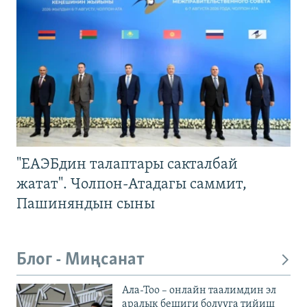
"ЕАЭБдин талаптары сакталбай
жатат". Чолпон-Атадагы саммит,
Пашиняндын сыны
Блог - Миңсанат
Ала-Тоо – онлайн таалимдин эл
аралык бешиги болууга тийиш