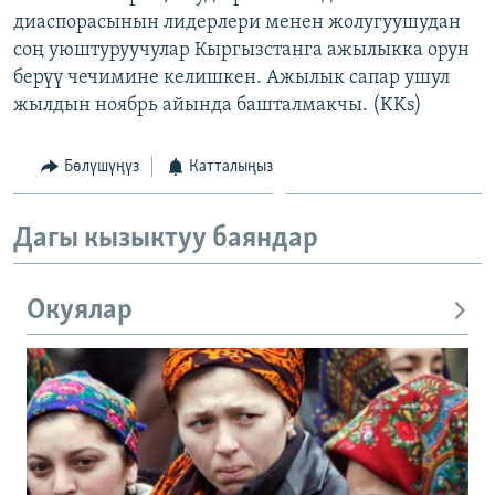
диаспорасынын лидерлери менен жолугуушудан
соң уюштуруучулар Кыргызстанга ажылыкка орун
берүү чечимине келишкен. Ажылык сапар ушул
жылдын ноябрь айында башталмакчы. (KKs)
Бөлүшүңүз
Катталыңыз
Дагы кызыктуу баяндар
Окуялар