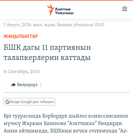
Линктер
Мазмунга
өтүңүз
7-Август, 2026-жыл, жума, Бишкек убактысы 13:00
Навигацияга
ЖАҢЫЛЫКТАР
өтүңүз
ЖАҢЫЛЫКТАР
КЫРГЫЗСТАН
Издөөгө
БШК дагы 11 партиянын
салыңыз
ДҮЙНӨ
КЫРГЫЗСТАН
талапкерлерин каттады
УКРАИНА
САЯСАТ
ДҮЙНӨ
8-Сентябрь, 2010
АТАЙЫН ИЛИКТӨӨ
ЭКОНОМИКА
БОРБОР АЗИЯ
ТВ ПРОГРАММАЛАР
Бөлүшүңүз
МАДАНИЯТ
ПОДКАСТ
БҮГҮН АЗАТТЫКТА
Бизди Google'дан табыңыз
ӨЗГӨЧӨ ПИКИР
ЭКСПЕРТТЕР ТАЛДАЙТ
Бул туурасында Борбордук шайлоо комиссиясынын
БИЗ ЖАНА ДҮЙНӨ
Русский
мүчөсү Жаркын Бапанова “Азаттыкка” билдирди.
ДАНИСТЕ
Анын айтымында, БШКнын кечки отурумунда “Ар-