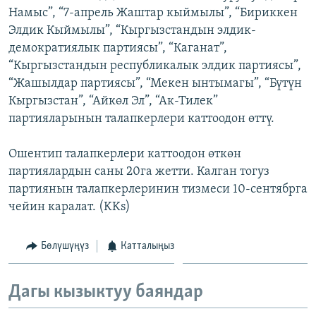
Намыс”, “7-апрель Жаштар кыймылы”, “Бириккен
ОНЛАЙН ШЕРИНЕ
ЭЖЕ-СИҢДИЛЕР
Элдик Кыймылы”, “Кыргызстандын элдик-
АЗАТТЫК+
демократиялык партиясы”, “Каганат”,
ЫҢГАЙСЫЗ СУРООЛОР
“Кыргызстандын республикалык элдик партиясы”,
“Жашылдар партиясы”, “Мекен ынтымагы”, “Бүтүн
Кыргызстан”, “Айкөл Эл”, “Ак-Тилек”
ЭЕ/АРнун бардык сайттары
партияларынын талапкерлери каттоодон өттү.
Ошентип талапкерлери каттоодон өткөн
партиялардын саны 20га жетти. Калган тогуз
партиянын талапкерлеринин тизмеси 10-сентябрга
чейин каралат. (KKs)
Бөлүшүңүз
Катталыңыз
Дагы кызыктуу баяндар