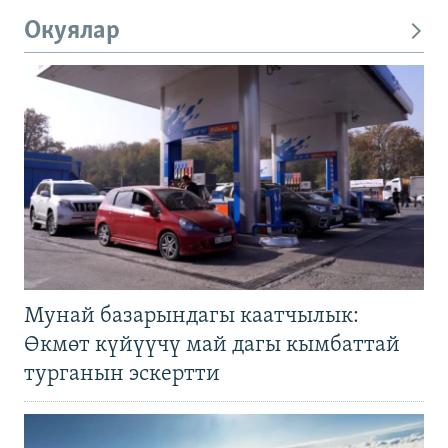
Окуялар
Мунай базарындагы каатчылык:
Өкмөт күйүүчү май дагы кымбаттай
турганын эскертти