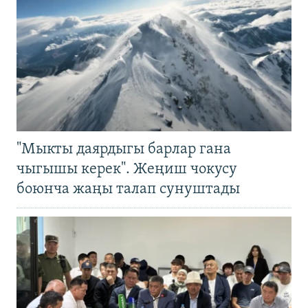
"Мыкты даярдыгы барлар гана
чыгышы керек". Жеңиш чокусу
боюнча жаңы талап сунуштады