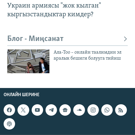
Украин армиясы "жок кылган"
кыргызстандыктар кимдер?
Блог - Миңсанат
Ала-Тоо – онлайн таалимдин эл
аралык бешиги болууга тийиш
ОНЛАЙН ШЕРИНЕ