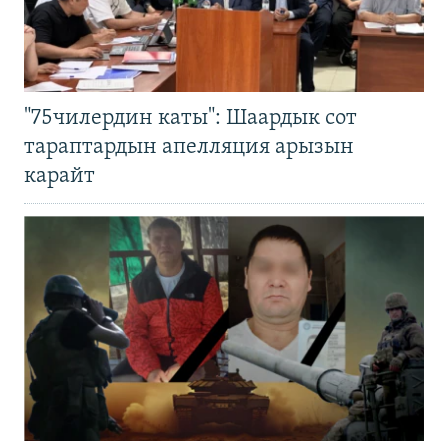
"75чилердин каты": Шаардык сот
тараптардын апелляция арызын
карайт