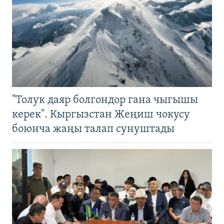
"Толук даяр болгондор гана чыгышы
керек". Кыргызстан Жеңиш чокусу
боюнча жаңы талап сунуштады