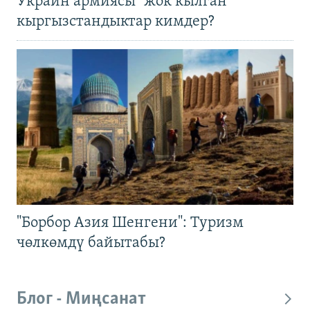
Украин армиясы "жок кылган"
кыргызстандыктар кимдер?
"Борбор Азия Шенгени": Туризм
чөлкөмдү байытабы?
Блог - Миңсанат