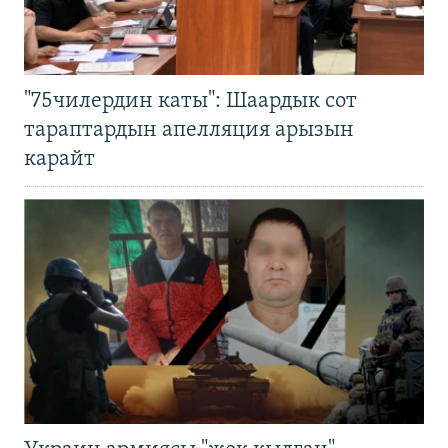
"75чилердин каты": Шаардык сот
тараптардын апелляция арызын
карайт