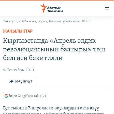
Линктер
Мазмунга
өтүңүз
7-Август, 2026-жыл, жума, Бишкек убактысы 00:05
Навигацияга
ЖАҢЫЛЫКТАР
өтүңүз
ЖАҢЫЛЫКТАР
КЫРГЫЗСТАН
Издөөгө
Кыргызстанда «Апрель элдик
салыңыз
ДҮЙНӨ
КЫРГЫЗСТАН
революциясынын баатыры» төш
УКРАИНА
САЯСАТ
ДҮЙНӨ
белгиси бекитилди
АТАЙЫН ИЛИКТӨӨ
ЭКОНОМИКА
БОРБОР АЗИЯ
9-Сентябрь, 2010
ТВ ПРОГРАММАЛАР
МАДАНИЯТ
Бөлүшүңүз
ПОДКАСТ
БҮГҮН АЗАТТЫКТА
ӨЗГӨЧӨ ПИКИР
ЭКСПЕРТТЕР ТАЛДАЙТ
Бизди Google'дан табыңыз
БИЗ ЖАНА ДҮЙНӨ
Русский
Бул сыйлык 7-апрелдеги окуялардын активдүү
ДАНИСТЕ