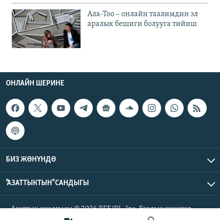
Ала-Тоо – онлайн таалимдин эл
аралык бешиги болууга тийиш
ОНЛАЙН ШЕРИНЕ
БИЗ ЖӨНҮНДӨ
"АЗАТТЫКТЫН" САНДЫГЫ
Азаттык үналгысы © 2026 RFE/RL, Inc. Бардык укуктар
корголгон.