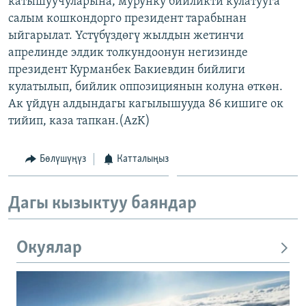
катышуучуларына, мурунку бийликти кулатууга
ОНЛАЙН ШЕРИНЕ
ЭЖЕ-СИҢДИЛЕР
салым кошкондорго президент тарабынан
ыйгарылат. Үстүбүздөгү жылдын жетинчи
АЗАТТЫК+
апрелинде элдик толкундоонун негизинде
ЫҢГАЙСЫЗ СУРООЛОР
президент Курманбек Бакиевдин бийлиги
кулатылып, бийлик оппозициянын колуна өткөн.
Ак үйдүн алдындагы кагылышууда 86 кишиге ок
ЭЕ/АРнун бардык сайттары
тийип, каза тапкан.(AzK)
Бөлүшүңүз
Катталыңыз
Дагы кызыктуу баяндар
Окуялар