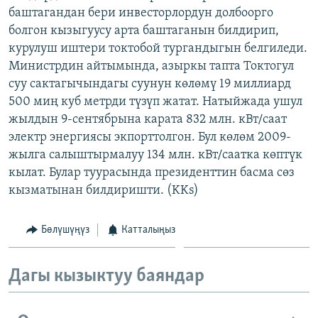
баштагандан бери инвесторлордун долбоорго
ОНЛАЙН ШЕРИНЕ
ЭЖЕ-СИҢДИЛЕР
болгон кызыгуусу арта баштаганын билдирип,
АЗАТТЫК+
курулуш иштери токтобой тургандыгын белгиледи.
ЫҢГАЙСЫЗ СУРООЛОР
Министрдин айтымында, азыркы тапта Токтогул
суу сактагычындагы суунун көлөмү 19 миллиард
500 миң куб метрди түзүп жатат. Натыйжада ушул
ЭЕ/АРнун бардык сайттары
жылдын 9-сентябрына карата 832 млн. кВт/саат
электр энергиясы экпорттолгон. Бул көлөм 2009-
жылга салыштырмалуу 134 млн. кВт/саатка көптүк
кылат. Булар туурасында президенттин басма сөз
кызматынан билдиришти. (KKs)
Бөлүшүңүз
Катталыңыз
Дагы кызыктуу баяндар