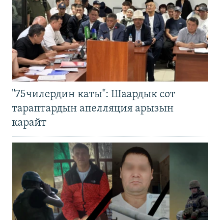
"75чилердин каты": Шаардык сот
тараптардын апелляция арызын
карайт