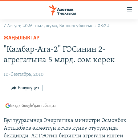
Линктер
Мазмунга
өтүңүз
7-Август, 2026-жыл, жума, Бишкек убактысы 08:22
Навигацияга
ЖАҢЫЛЫКТАР
өтүңүз
ЖАҢЫЛЫКТАР
КЫРГЫЗСТАН
Издөөгө
"Камбар-Ата-2" ГЭСинин 2-
салыңыз
ДҮЙНӨ
КЫРГЫЗСТАН
агрегатына 5 млрд. сом керек
УКРАИНА
САЯСАТ
ДҮЙНӨ
10-Сентябрь, 2010
АТАЙЫН ИЛИКТӨӨ
ЭКОНОМИКА
БОРБОР АЗИЯ
ТВ ПРОГРАММАЛАР
Бөлүшүңүз
МАДАНИЯТ
ПОДКАСТ
БҮГҮН АЗАТТЫКТА
Бизди Google'дан табыңыз
ӨЗГӨЧӨ ПИКИР
ЭКСПЕРТТЕР ТАЛДАЙТ
Бул туурасында Энергетика министри Осмонбек
БИЗ ЖАНА ДҮЙНӨ
Русский
Артыкбаев өкмөттүн кечээ күнкү отурумунда
ДАНИСТЕ
билдирди. Ал ГЭСтин биринчи агрегаты иштей