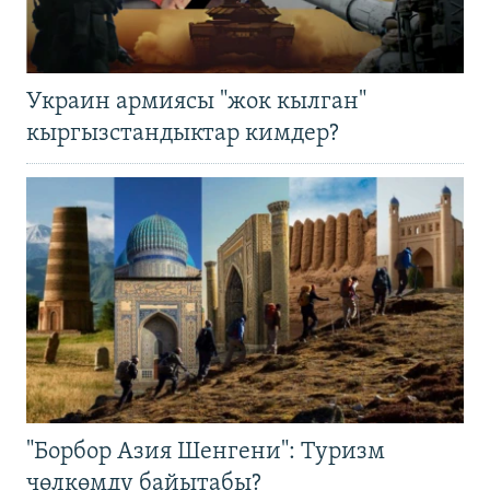
Украин армиясы "жок кылган"
кыргызстандыктар кимдер?
"Борбор Азия Шенгени": Туризм
чөлкөмдү байытабы?