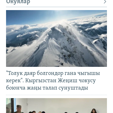
Окуялар
"Толук даяр болгондор гана чыгышы
керек". Кыргызстан Жеңиш чокусу
боюнча жаңы талап сунуштады