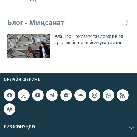
Блог - Миңсанат
Ала-Тоо – онлайн таалимдин эл
аралык бешиги болууга тийиш
ОНЛАЙН ШЕРИНЕ
БИЗ ЖӨНҮНДӨ