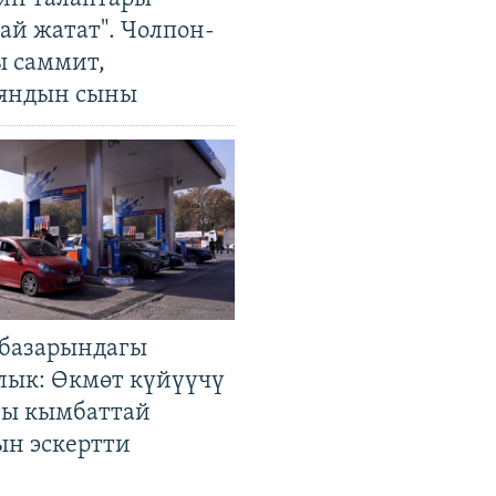
ай жатат". Чолпон-
ы саммит,
яндын сыны
базарындагы
лык: Өкмөт күйүүчү
гы кымбаттай
ын эскертти