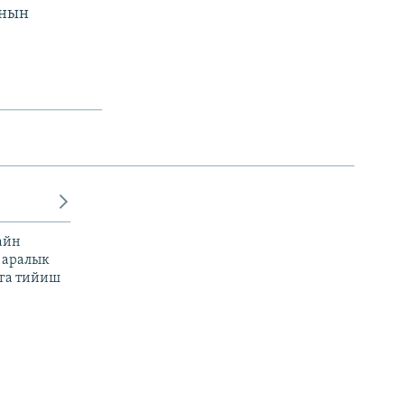
янын
айн
 аралык
га тийиш