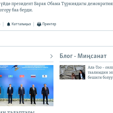
 үйдө президент Барак Обама Түркиядагы демократи
огору баа берди.
з
Катталыңыз
Принтер
Блог - Миңсанат
Ала-Тоо – онл
таалимдин эл
бешиги болуу
ин талаптары