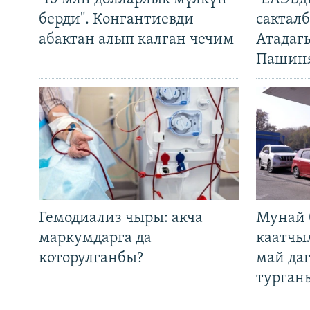
берди". Конгантиевди
сакталб
абактан алып калган чечим
Атадаг
Пашин
Гемодиализ чыры: акча
Мунай 
маркумдарга да
каатчы
которулганбы?
май да
турган