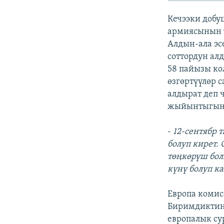
ЭЖЕ-СИҢДИЛЕР
Кечээки добу
АЗАТТЫК+
армиясынын т
ЫҢГАЙСЫЗ СУРООЛОР
Алдын-ала эс
соттордун ал
58 пайызы кол
өзгөртүүлөр 
алдырат деп 
жыйынтыгын 
-
12-сентябр 
болуп кирет. 
төңкөрүш бол
күнү болуп к
Европа комис
Биримдиктин
европалык су