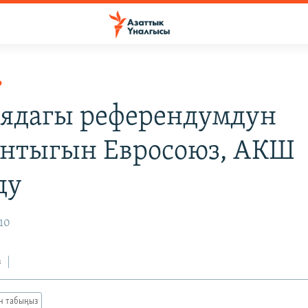
Р
ядагы референдумдун
нтыгын Евросоюз, АКШ
ду
010
з
ан табыңыз