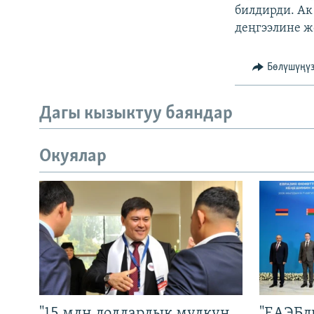
билдирди. Ак
деңгээлине ж
Бөлүшүңү
Дагы кызыктуу баяндар
Окуялар
"15 млн долларлык мүлкүн
"ЕАЭБд