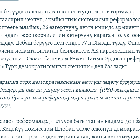
ш берүүдө жактырылган конституциялык өзгөртүүлөр т
аасирин чектеп, акыйкаттык системасын реформалоо
ептөөгө ылайык, 26 өзгөртүүнү, анын ичинде армиян
дындагы жоопкерчилигин көтөрүүнү караган толуктоо
доду. Добуш берүүгө келгендер 77 пайызды түздү. Опп
саясий исламга ыктаган бийликтеги АК партиясынын т
чочулашат. Өкмөт башчысы Режеп Тайып Эрдоган реф
«Түрк демократиясынын жеңиши» деп баалады:
тарыхка түрк демократиясынын өнүгүшүндөгү бурулу
Сиздер, да биз да ушуну эстеп калабыз. (1980-жылдагы
гон) бул күн эми референдумдун аркасы менен тары
алды.
сиясы реформаларды «туура багыттагы» кадам» деп б
 Кеңейүү комиссары Штефан Фюле өлкөнүн демократ
роо-талаптарга теңдештириш үчүн, жаңы конституция