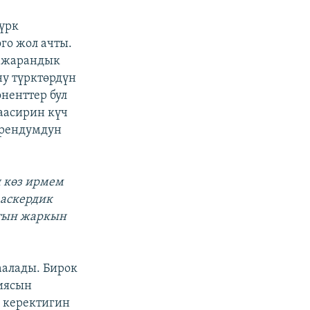
үрк
го жол ачты.
ы жарандык
ну түрктөрдүн
оненттер бул
аасирин күч
ерендумдун
ш көз ирмем
 аскердик
хтын жаркын
аалады. Бирок
иясын
 керектигин