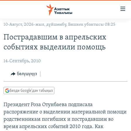
Линктер
Мазмунга
өтүңүз
10-Август, 2026-жыл, дүйшөмбү, Бишкек убактысы 08:25
Навигацияга
ЖАҢЫЛЫКТАР
өтүңүз
Пострадавшим в апрельских
КЫРГЫЗСТАН
Издөөгө
событиях выделили помощь
салыңыз
ДҮЙНӨ
КЫРГЫЗСТАН
14-Сентябрь, 2010
УКРАИНА
САЯСАТ
ДҮЙНӨ
АТАЙЫН ИЛИКТӨӨ
ЭКОНОМИКА
БОРБОР АЗИЯ
Бөлүшүңүз
ТВ ПРОГРАММАЛАР
МАДАНИЯТ
Бизди Google'дан табыңыз
ПОДКАСТ
БҮГҮН АЗАТТЫКТА
Президент Роза Отунбаева подписала
ӨЗГӨЧӨ ПИКИР
ЭКСПЕРТТЕР ТАЛДАЙТ
распоряжение о выделении материальной помощи
БИЗ ЖАНА ДҮЙНӨ
родственникам погибших и пострадавшим во
Русский
ДАНИСТЕ
время апрельских событий 2010 года. Как