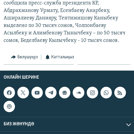
сообщила пресс-служба президента КР,
ОНЛАЙН ШЕРИНЕ
ЭЖЕ-СИҢДИЛЕР
Абдрахманову Урмату, Есенбаеву Анарбеку,
АЗАТТЫК+
Аширалиеву Данияру, Тентимишову Каныбеку
выделено по 30 тысяч сомов, Чолпонбаеву
ЫҢГАЙСЫЗ СУРООЛОР
Асылбеку и Алимбекову Тынычбеку – по 50 тысяч
сомов, Беделбаеву Кылычбеку - 10 тысяч сомов.
ЭЕ/АРнун бардык сайттары
Бөлүшүңүз
Катталыңыз
ОНЛАЙН ШЕРИНЕ
БИЗ ЖӨНҮНДӨ