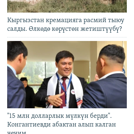
Кыргызстан кремацияга расмий тыюу
салды. Өлкөдө көрүстөн жетиштүүбү?
"15 млн долларлык мүлкүн берди".
Конгантиевди абактан алып калган
чечим