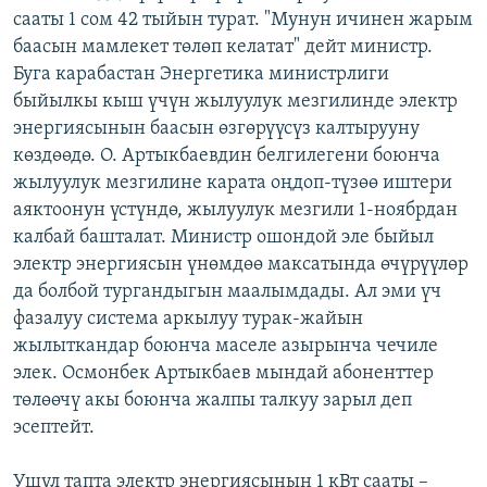
сааты 1 сом 42 тыйын турат. "Мунун ичинен жарым
ОНЛАЙН ШЕРИНЕ
ЭЖЕ-СИҢДИЛЕР
баасын мамлекет төлөп келатат" дейт министр.
АЗАТТЫК+
Буга карабастан Энергетика министрлиги
ЫҢГАЙСЫЗ СУРООЛОР
быйылкы кыш үчүн жылуулук мезгилинде электр
энергиясынын баасын өзгөрүүсүз калтырууну
көздөөдө. О. Артыкбаевдин белгилегени боюнча
ЭЕ/АРнун бардык сайттары
жылуулук мезгилине карата оңдоп-түзөө иштери
аяктоонун үстүндө, жылуулук мезгили 1-ноябрдан
калбай башталат. Министр ошондой эле быйыл
электр энергиясын үнөмдөө максатында өчүрүүлөр
да болбой тургандыгын маалымдады. Ал эми үч
фазалуу система аркылуу турак-жайын
жылыткандар боюнча маселе азырынча чечиле
элек. Осмонбек Артыкбаев мындай абоненттер
төлөөчү акы боюнча жалпы талкуу зарыл деп
эсептейт.
Ушул тапта электр энергиясынын 1 кВт сааты –