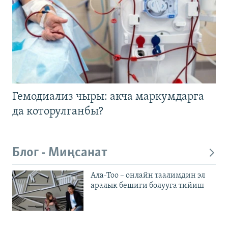
Гемодиализ чыры: акча маркумдарга
да которулганбы?
Блог - Миңсанат
Ала-Тоо – онлайн таалимдин эл
аралык бешиги болууга тийиш