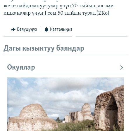
жеке пайдалануучулар үчүн 70 тыйын, ал эми
ишканалар үчүн 1 сом 50 тыйын турат.(ZKo)
Бөлүшүңүз
Катталыңыз
Дагы кызыктуу баяндар
Окуялар