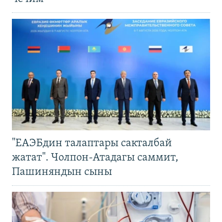
"ЕАЭБдин талаптары сакталбай
жатат". Чолпон-Атадагы саммит,
Пашиняндын сыны