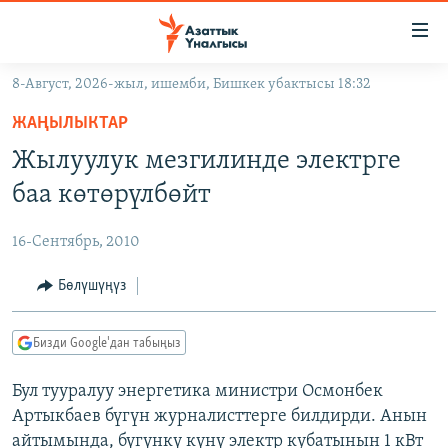
Линктер
Мазмунга
өтүңүз
8-Август, 2026-жыл, ишемби, Бишкек убактысы 18:32
Навигацияга
ЖАҢЫЛЫКТАР
өтүңүз
ЖАҢЫЛЫКТАР
КЫРГЫЗСТАН
Издөөгө
Жылуулук мезгилинде электрге
салыңыз
ДҮЙНӨ
КЫРГЫЗСТАН
баа көтөрүлбөйт
УКРАИНА
САЯСАТ
ДҮЙНӨ
16-Сентябрь, 2010
АТАЙЫН ИЛИКТӨӨ
ЭКОНОМИКА
БОРБОР АЗИЯ
ТВ ПРОГРАММАЛАР
Бөлүшүңүз
МАДАНИЯТ
ПОДКАСТ
БҮГҮН АЗАТТЫКТА
Бизди Google'дан табыңыз
ӨЗГӨЧӨ ПИКИР
ЭКСПЕРТТЕР ТАЛДАЙТ
Бул тууралуу энергетика министри Осмонбек
БИЗ ЖАНА ДҮЙНӨ
Русский
Артыкбаев бүгүн журналисттерге билдирди. Анын
ДАНИСТЕ
айтымында, бүгүнкү күнү электр кубатынын 1 кВт