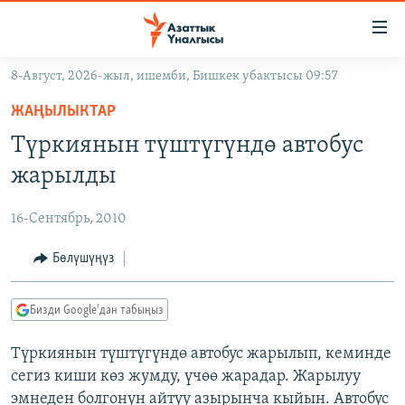
Линктер
Мазмунга
өтүңүз
8-Август, 2026-жыл, ишемби, Бишкек убактысы 09:57
Навигацияга
ЖАҢЫЛЫКТАР
өтүңүз
ЖАҢЫЛЫКТАР
КЫРГЫЗСТАН
Издөөгө
Түркиянын түштүгүндө автобус
салыңыз
ДҮЙНӨ
КЫРГЫЗСТАН
жарылды
УКРАИНА
САЯСАТ
ДҮЙНӨ
16-Сентябрь, 2010
АТАЙЫН ИЛИКТӨӨ
ЭКОНОМИКА
БОРБОР АЗИЯ
ТВ ПРОГРАММАЛАР
Бөлүшүңүз
МАДАНИЯТ
ПОДКАСТ
БҮГҮН АЗАТТЫКТА
Бизди Google'дан табыңыз
ӨЗГӨЧӨ ПИКИР
ЭКСПЕРТТЕР ТАЛДАЙТ
Түркиянын түштүгүндө автобус жарылып, кеминде
БИЗ ЖАНА ДҮЙНӨ
Русский
сегиз киши көз жумду, үчөө жарадар. Жарылуу
ДАНИСТЕ
эмнеден болгонун айтуу азырынча кыйын. Автобус