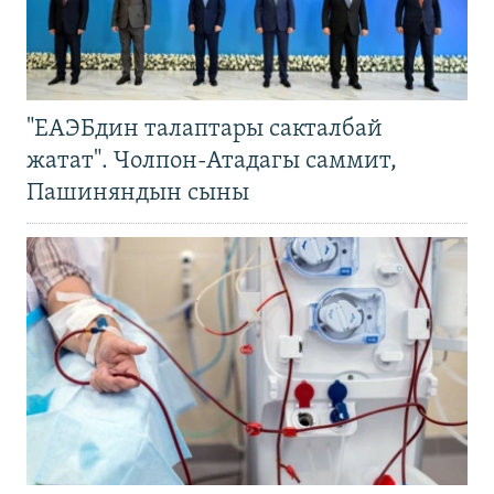
"ЕАЭБдин талаптары сакталбай
жатат". Чолпон-Атадагы саммит,
Пашиняндын сыны