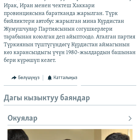
Ирак, Иран менен чектеш Хаккари
ОНЛАЙН ШЕРИНЕ
ЭЖЕ-СИҢДИЛЕР
провинциясына баратканда жарылган. Түрк
АЗАТТЫК+
бийликтери автобус жарылган мина Күрдистан
ЫҢГАЙСЫЗ СУРООЛОР
Жумушчулар Партиясынын согушкерлери
тарабынан коюлган деп айыптоодо. Аталган партия
Түркиянын түштүгүндөгү Күрдистан аймагынын
ЭЕ/АРнун бардык сайттары
көз карансыздыгы үчүн 1980-жылдардын башынан
бери күрөшүп келет.
Бөлүшүңүз
Катталыңыз
Дагы кызыктуу баяндар
Окуялар