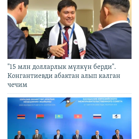
"15 млн долларлык мүлкүн берди".
Конгантиевди абактан алып калган
чечим