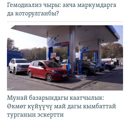
Гемодиализ чыры: акча маркумдарга
да которулганбы?
Мунай базарындагы каатчылык:
Өкмөт күйүүчү май дагы кымбаттай
турганын эскертти