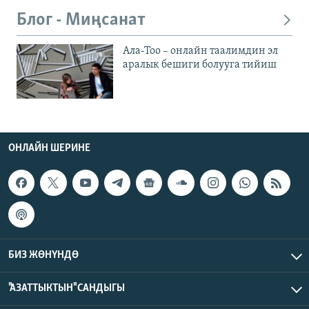
Блог - Миңсанат
Ала-Тоо – онлайн таалимдин эл
аралык бешиги болууга тийиш
ОНЛАЙН ШЕРИНЕ
БИЗ ЖӨНҮНДӨ
"АЗАТТЫКТЫН" САНДЫГЫ