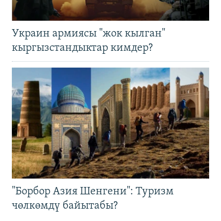
Украин армиясы "жок кылган"
кыргызстандыктар кимдер?
"Борбор Азия Шенгени": Туризм
чөлкөмдү байытабы?