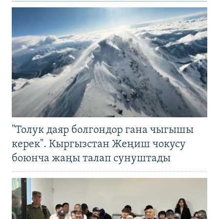
"Толук даяр болгондор гана чыгышы
керек". Кыргызстан Жеңиш чокусу
боюнча жаңы талап сунуштады