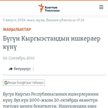
Линктер
Мазмунга
өтүңүз
7-Август, 2026-жыл, жума, Бишкек убактысы 10:16
Навигацияга
ЖАҢЫЛЫКТАР
өтүңүз
ЖАҢЫЛЫКТАР
КЫРГЫЗСТАН
Издөөгө
Бүгүн Кыргызстандын ишкерлер
салыңыз
ДҮЙНӨ
КЫРГЫЗСТАН
күнү
УКРАИНА
САЯСАТ
ДҮЙНӨ
20-Сентябрь, 2010
АТАЙЫН ИЛИКТӨӨ
ЭКОНОМИКА
БОРБОР АЗИЯ
ТВ ПРОГРАММАЛАР
Бөлүшүңүз
МАДАНИЯТ
ПОДКАСТ
БҮГҮН АЗАТТЫКТА
Бизди Google'дан табыңыз
ӨЗГӨЧӨ ПИКИР
ЭКСПЕРТТЕР ТАЛДАЙТ
Бүгүн Кыргыз Республикасынын ишкерлеринин
БИЗ ЖАНА ДҮЙНӨ
Русский
күнү. Бул күн 2000-жылы 20-октябрда өкмөттүн
ДАНИСТЕ
токтому менен бекитилген. Ишкерлердин өлкө