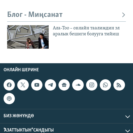
Блог - Миңсанат
Ала-Тоо – онлайн таалимдин эл
аралык бешиги болууга тийиш
ОНЛАЙН ШЕРИНЕ
БИЗ ЖӨНҮНДӨ
"АЗАТТЫКТЫН" САНДЫГЫ