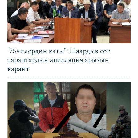
"75чилердин каты": Шаардык сот
тараптардын апелляция арызын
карайт