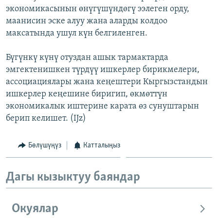
экономикасынын өнүгүшүндөгү ээлеген орду,
ОНЛАЙН ШЕРИНЕ
ЭЖЕ-СИҢДИЛЕР
маанисин эске алуу жана аларды колдоо
АЗАТТЫК+
максатында ушул күн белгиленген.
ЫҢГАЙСЫЗ СУРООЛОР
Бүгүнкү күнү отуздан ашык тармактарда
эмгектенишкен түрдүү ишкерлер бирикмелери,
ЭЕ/АРнун бардык сайттары
ассоциациялары жана кеңештери Кыргызстандын
ишкерлер кеңешине биригип, өкмөттүн
экономикалык иштерине карата өз сунуштарын
берип келишет. (IJz)
Бөлүшүңүз
Катталыңыз
Дагы кызыктуу баяндар
Окуялар