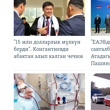
"15 млн долларлык мүлкүн
"ЕАЭБд
берди". Конгантиевди
сакталб
абактан алып калган чечим
Атадаг
Пашин