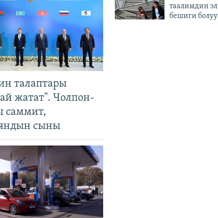
таалимдин эл
бешиги болуу
ин талаптары
ай жатат". Чолпон-
ы саммит,
яндын сыны