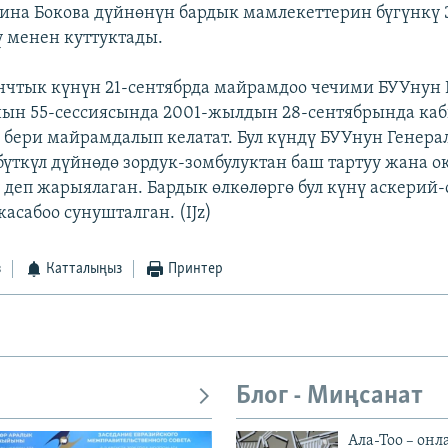
ина Бокова дүйнөнүн бардык мамлекеттерин бүгүнкү 
 менен куттуктады.
нчтык күнүн 21-сентябрда майрамдоо чечими БУУнун
ын 55-сессиясында 2001-жылдын 28-сентябрында ка
бери майрамдалып келатат. Бул күндү БУУнун Генер
бүткүл дүйнөдө зордук-зомбулуктан баш тартуу жана 
ү деп жарыялаган. Бардык өлкөлөргө бул күнү аскерий
асабоо сунушталган. (IJz)
з
Катталыңыз
Принтер
Блог - Миңсанат
Ала-Тоо – онл