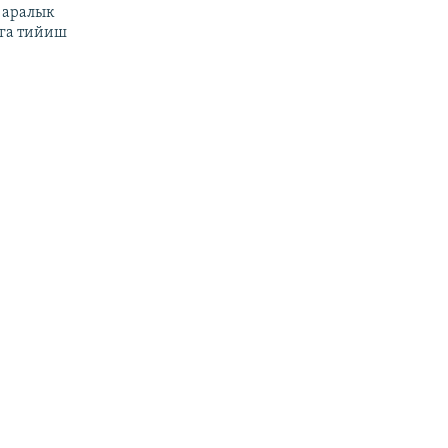
 аралык
га тийиш