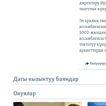
ЭЖЕ-СИҢДИЛЕР
директору Ир
тынчтык күнү
АЗАТТЫК+
ЫҢГАЙСЫЗ СУРООЛОР
Эл аралык ты
ассамблеясын
2002-жылдан 
ассамблеясы 
токтотуу күн
аракеттерди ж
Бөлүшүңү
Дагы кызыктуу баяндар
Окуялар