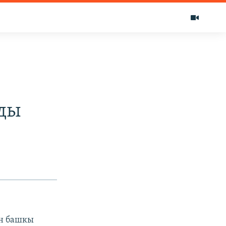
ады
ун башкы