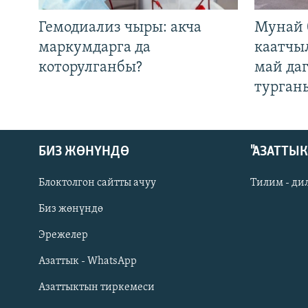
Гемодиализ чыры: акча
Мунай 
маркумдарга да
каатчы
которулганбы?
май да
турган
БИЗ ЖӨНҮНДӨ
"АЗАТТЫ
Блоктолгон сайтты ачуу
Тилим - ди
Биз жөнүндө
Русский
Эрежелер
Азаттык - WhatsApp
ОНЛАЙН ШЕРИНЕ
Азаттыктын тиркемеси