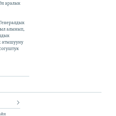
Эл аралык
 Генералдык
был алынып,
алдык
ок атышууну
-согуштук
айн