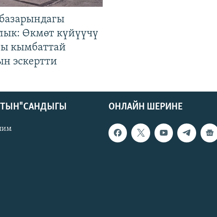
базарындагы
лык: Өкмөт күйүүчү
гы кымбаттай
ын эскертти
КТЫН" САНДЫГЫ
ОНЛАЙН ШЕРИНЕ
лим