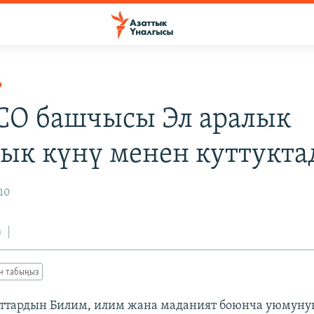
Р
O башчысы Эл аралык
ык күнү менен куттукт
010
з
ан табыңыз
уттардын Билим, илим жана маданият боюнча уюмун