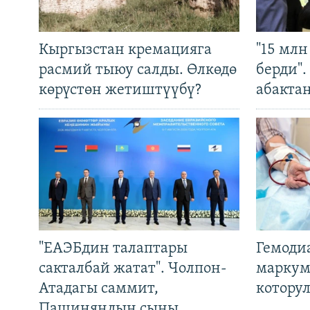
Кыргызстан кремацияга
"15 мл
расмий тыюу салды. Өлкөдө
берди"
көрүстөн жетиштүүбү?
абакта
"ЕАЭБдин талаптары
Гемоди
сакталбай жатат". Чолпон-
маркум
Атадагы саммит,
котору
Пашиняндын сыны