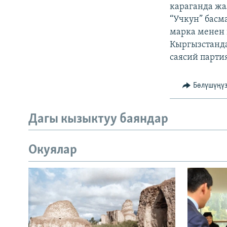
ЭЖЕ-СИҢДИЛЕР
караганда ж
“Учкун” басм
АЗАТТЫК+
марка менен 
ЫҢГАЙСЫЗ СУРООЛОР
Кыргызстанда
саясий партия
Бөлүшүңү
Дагы кызыктуу баяндар
Окуялар