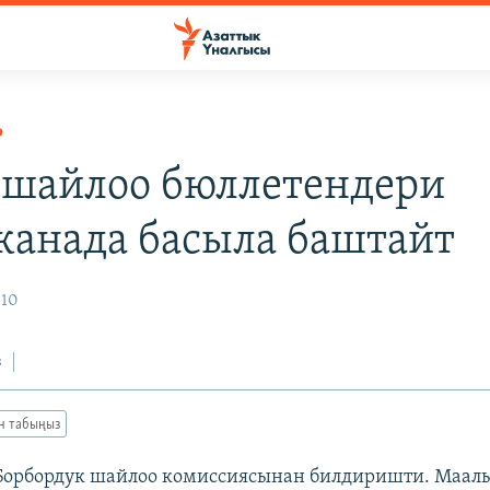
Р
 шайлоо бюллетендери
канада басыла баштайт
010
з
ан табыңыз
 Борбордук шайлоо комиссиясынан билдиришти. Маал