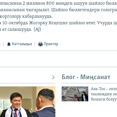
алпысынан 2 миллион 800 миңден ашуун шайлоо бюлл
аканасынан чыгарылат. Шайлоо бюллетендери гологр
корголору кабарланууда.
 10-октябрда Жогорку Кеңешке шайлоо өтөт. Учурда ш
 ат салышууда. (AJ)
з
Катталыңыз
Принтер
Блог - Миңсанат
Ала-Тоо – онл
таалимдин эл
бешиги болуу