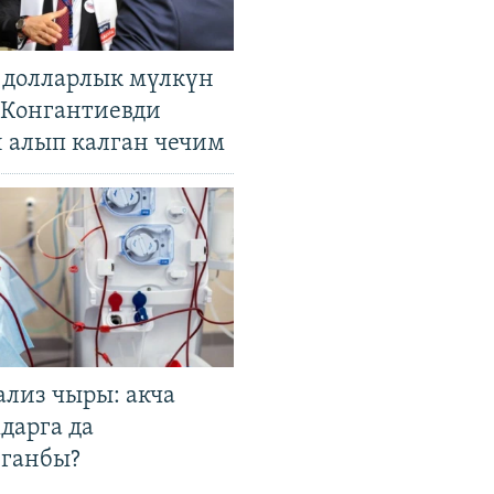
н долларлык мүлкүн
. Конгантиевди
н алып калган чечим
ализ чыры: акча
дарга да
лганбы?