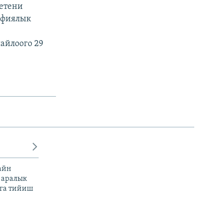
етени
афиялык
айлоого 29
айн
 аралык
га тийиш