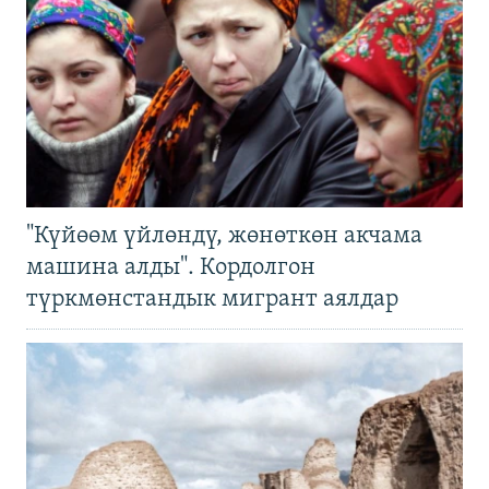
"Күйөөм үйлөндү, жөнөткөн акчама
машина алды". Кордолгон
түркмөнстандык мигрант аялдар