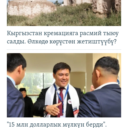
Кыргызстан кремацияга расмий тыюу
салды. Өлкөдө көрүстөн жетиштүүбү?
"15 млн долларлык мүлкүн берди".