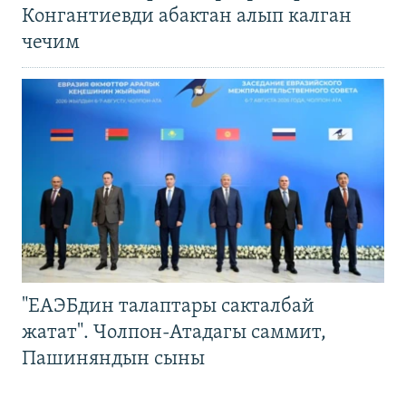
Конгантиевди абактан алып калган
чечим
"ЕАЭБдин талаптары сакталбай
жатат". Чолпон-Атадагы саммит,
Пашиняндын сыны