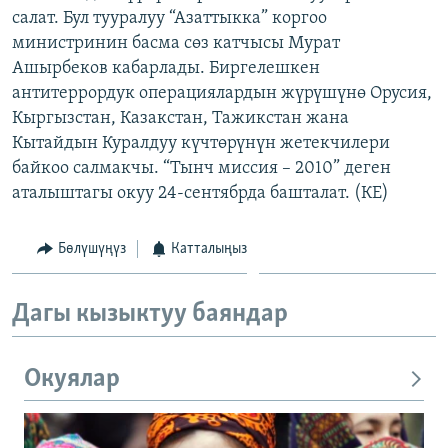
салат. Бул тууралуу “Азаттыкка” коргоо
ОНЛАЙН ШЕРИНЕ
ЭЖЕ-СИҢДИЛЕР
министринин басма сөз катчысы Мурат
АЗАТТЫК+
Ашырбеков кабарлады. Биргелешкен
ЫҢГАЙСЫЗ СУРООЛОР
антитеррордук операциялардын жүрүшүнө Орусия,
Кыргызстан, Казакстан, Тажикстан жана
Кытайдын Куралдуу күчтөрүнүн жетекчилери
ЭЕ/АРнун бардык сайттары
байкоо салмакчы. “Тынч миссия – 2010” деген
аталыштагы окуу 24-сентябрда башталат. (КЕ)
Бөлүшүңүз
Катталыңыз
Дагы кызыктуу баяндар
Окуялар