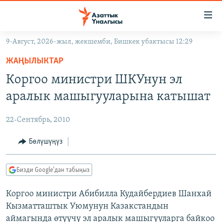
Линктер
Мазмунга
өтүңүз
9-Август, 2026-жыл, жекшемби, Бишкек убактысы 12:29
Навигацияга
ЖАҢЫЛЫКТАР
өтүңүз
ЖАҢЫЛЫКТАР
КЫРГЫЗСТАН
Издөөгө
Коргоо министри ШКУнун эл
салыңыз
ДҮЙНӨ
КЫРГЫЗСТАН
аралык машыгууларына катышат
УКРАИНА
САЯСАТ
ДҮЙНӨ
22-Сентябрь, 2010
АТАЙЫН ИЛИКТӨӨ
ЭКОНОМИКА
БОРБОР АЗИЯ
ТВ ПРОГРАММАЛАР
Бөлүшүңүз
МАДАНИЯТ
ПОДКАСТ
БҮГҮН АЗАТТЫКТА
Бизди Google'дан табыңыз
ӨЗГӨЧӨ ПИКИР
ЭКСПЕРТТЕР ТАЛДАЙТ
Коргоо министри Абибилла Кудайбердиев Шанхай
БИЗ ЖАНА ДҮЙНӨ
Русский
Кызматташтык Уюмунун Казакстандын
ДАНИСТЕ
аймагында өтүүчү эл аралык машыгууларга байкоо