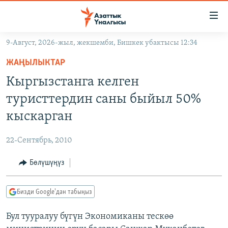
Линктер
Мазмунга
өтүңүз
9-Август, 2026-жыл, жекшемби, Бишкек убактысы 12:34
Навигацияга
ЖАҢЫЛЫКТАР
өтүңүз
ЖАҢЫЛЫКТАР
КЫРГЫЗСТАН
Издөөгө
Кыргызстанга келген
салыңыз
ДҮЙНӨ
КЫРГЫЗСТАН
туристтердин саны быйыл 50%
УКРАИНА
САЯСАТ
ДҮЙНӨ
кыскарган
АТАЙЫН ИЛИКТӨӨ
ЭКОНОМИКА
БОРБОР АЗИЯ
22-Сентябрь, 2010
ТВ ПРОГРАММАЛАР
МАДАНИЯТ
Бөлүшүңүз
ПОДКАСТ
БҮГҮН АЗАТТЫКТА
ӨЗГӨЧӨ ПИКИР
ЭКСПЕРТТЕР ТАЛДАЙТ
Бизди Google'дан табыңыз
БИЗ ЖАНА ДҮЙНӨ
Русский
Бул тууралуу бүгүн Экономиканы тескөө
ДАНИСТЕ