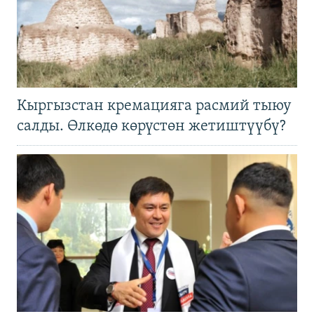
Кыргызстан кремацияга расмий тыюу
салды. Өлкөдө көрүстөн жетиштүүбү?