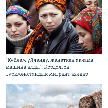
"Күйөөм үйлөндү, жөнөткөн акчама
машина алды". Кордолгон
түркмөнстандык мигрант аялдар