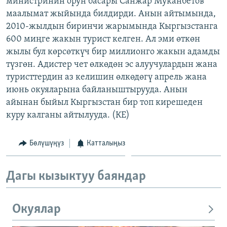
министринин орун басары Санжар Муканбетов
ОНЛАЙН ШЕРИНЕ
ЭЖЕ-СИҢДИЛЕР
маалымат жыйында билдирди. Анын айтымында,
2010-жылдын биринчи жарымында Кыргызстанга
АЗАТТЫК+
600 миңге жакын турист келген. Ал эми өткөн
ЫҢГАЙСЫЗ СУРООЛОР
жылы бул көрсөткүч бир миллионго жакын адамды
түзгөн. Адистер чет өлкөдөн эс алуучулардын жана
туристтердин аз келишин өлкөдөгү апрель жана
ЭЕ/АРнун бардык сайттары
июнь окуяларына байланыштырууда. Анын
айынан быйыл Кыргызстан бир топ кирешеден
куру калганы айтылууда. (КЕ)
Бөлүшүңүз
Катталыңыз
Дагы кызыктуу баяндар
Окуялар