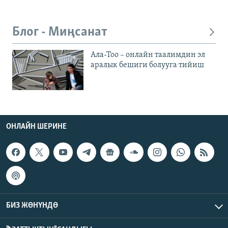
Блог - Миңсанат
Ала-Тоо – онлайн таалимдин эл
аралык бешиги болууга тийиш
ОНЛАЙН ШЕРИНЕ
БИЗ ЖӨНҮНДӨ