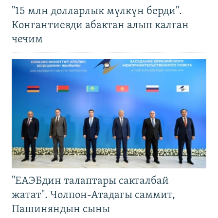
"15 млн долларлык мүлкүн берди".
Конгантиевди абактан алып калган
чечим
"ЕАЭБдин талаптары сакталбай
жатат". Чолпон-Атадагы саммит,
Пашиняндын сыны