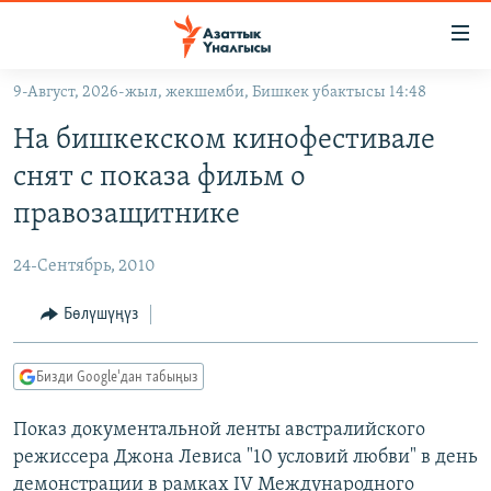
Линктер
Мазмунга
өтүңүз
9-Август, 2026-жыл, жекшемби, Бишкек убактысы 14:48
Навигацияга
ЖАҢЫЛЫКТАР
өтүңүз
На бишкекском кинофестивале
КЫРГЫЗСТАН
Издөөгө
снят с показа фильм о
салыңыз
ДҮЙНӨ
КЫРГЫЗСТАН
правозащитнике
УКРАИНА
САЯСАТ
ДҮЙНӨ
24-Сентябрь, 2010
АТАЙЫН ИЛИКТӨӨ
ЭКОНОМИКА
БОРБОР АЗИЯ
ТВ ПРОГРАММАЛАР
Бөлүшүңүз
МАДАНИЯТ
ПОДКАСТ
БҮГҮН АЗАТТЫКТА
Бизди Google'дан табыңыз
ӨЗГӨЧӨ ПИКИР
ЭКСПЕРТТЕР ТАЛДАЙТ
Показ документальной ленты австралийского
БИЗ ЖАНА ДҮЙНӨ
Русский
режиссера Джона Левиса "10 условий любви" в день
ДАНИСТЕ
демонстрации в рамках IV Международного