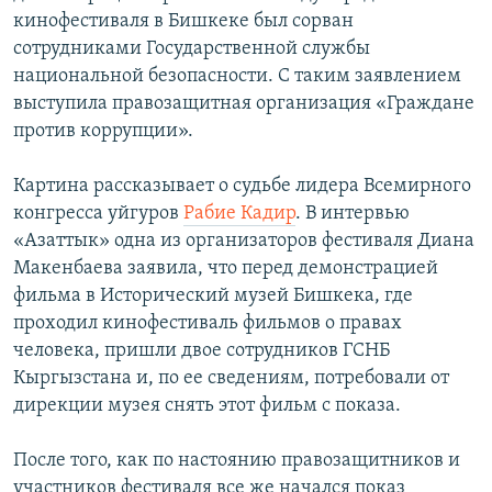
ОНЛАЙН ШЕРИНЕ
кинофестиваля в Бишкеке был сорван
ЭЖЕ-СИҢДИЛЕР
сотрудниками Государственной службы
АЗАТТЫК+
национальной безопасности. С таким заявлением
ЫҢГАЙСЫЗ СУРООЛОР
выступила правозащитная организация «Граждане
против коррупции».
ЭЕ/АРнун бардык сайттары
Картина рассказывает о судьбе лидера Всемирного
конгресса уйгуров
Рабие Кадир
. В интервью
«Азаттык» одна из организаторов фестиваля Диана
Макенбаева заявила, что перед демонстрацией
фильма в Исторический музей Бишкека, где
проходил кинофестиваль фильмов о правах
человека, пришли двое сотрудников ГСНБ
Кыргызстана и, по ее сведениям, потребовали от
дирекции музея снять этот фильм с показа.
После того, как по настоянию правозащитников и
участников фестиваля все же начался показ