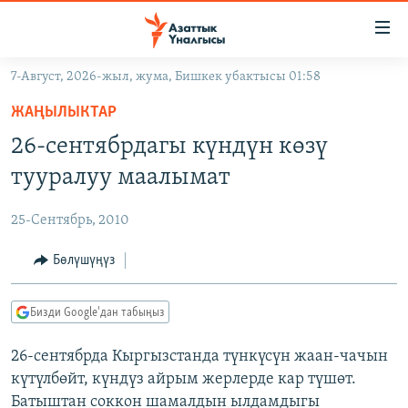
Линктер
Мазмунга
өтүңүз
7-Август, 2026-жыл, жума, Бишкек убактысы 01:58
Навигацияга
ЖАҢЫЛЫКТАР
өтүңүз
ЖАҢЫЛЫКТАР
КЫРГЫЗСТАН
Издөөгө
26-сентябрдагы күндүн көзү
салыңыз
ДҮЙНӨ
КЫРГЫЗСТАН
тууралуу маалымат
УКРАИНА
САЯСАТ
ДҮЙНӨ
25-Сентябрь, 2010
АТАЙЫН ИЛИКТӨӨ
ЭКОНОМИКА
БОРБОР АЗИЯ
ТВ ПРОГРАММАЛАР
Бөлүшүңүз
МАДАНИЯТ
ПОДКАСТ
БҮГҮН АЗАТТЫКТА
Бизди Google'дан табыңыз
ӨЗГӨЧӨ ПИКИР
ЭКСПЕРТТЕР ТАЛДАЙТ
26-сентябрда Кыргызстанда түнкүсүн жаан-чачын
БИЗ ЖАНА ДҮЙНӨ
Русский
күтүлбөйт, күндүз айрым жерлерде кар түшөт.
ДАНИСТЕ
Батыштан соккон шамалдын ылдамдыгы