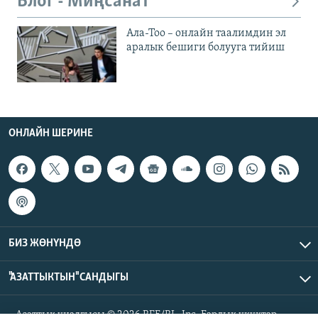
Блог - Миңсанат
Ала-Тоо – онлайн таалимдин эл
аралык бешиги болууга тийиш
ОНЛАЙН ШЕРИНЕ
БИЗ ЖӨНҮНДӨ
"АЗАТТЫКТЫН" САНДЫГЫ
Азаттык үналгысы © 2026 RFE/RL, Inc. Бардык укуктар