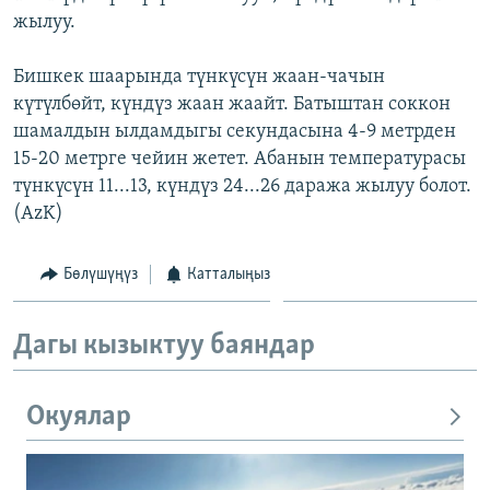
жылуу.
Бишкек шаарында түнкүсүн жаан-чачын
күтүлбөйт, күндүз жаан жаайт. Батыштан соккон
шамалдын ылдамдыгы секундасына 4-9 метрден
15-20 метрге чейин жетет. Абанын температурасы
түнкүсүн 11...13, күндүз 24...26 даража жылуу болот.
(AzK)
Бөлүшүңүз
Катталыңыз
Дагы кызыктуу баяндар
Окуялар