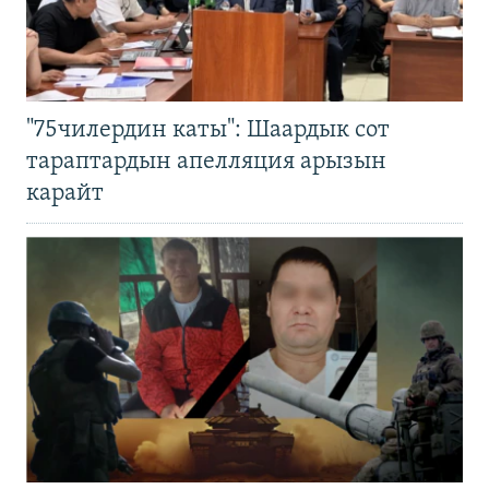
"75чилердин каты": Шаардык сот
тараптардын апелляция арызын
карайт