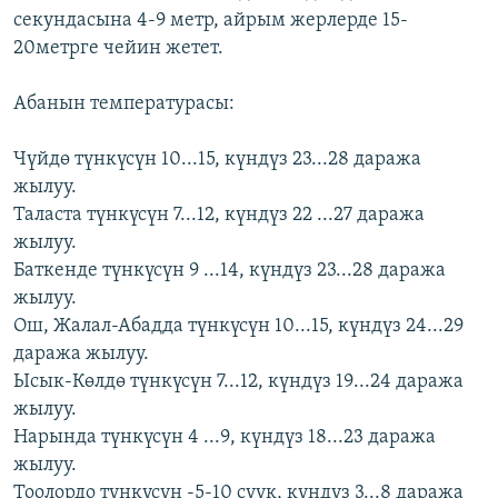
секундасына 4-9 метр, айрым жерлерде 15-
ОНЛАЙН ШЕРИНЕ
ЭЖЕ-СИҢДИЛЕР
20метрге чейин жетет.
АЗАТТЫК+
ЫҢГАЙСЫЗ СУРООЛОР
Абанын температурасы:
Чүйдө түнкүсүн 10...15, күндүз 23...28 даража
ЭЕ/АРнун бардык сайттары
жылуу.
Таласта түнкүсүн 7...12, күндүз 22 ...27 даража
жылуу.
Баткенде түнкүсүн 9 ...14, күндүз 23...28 даража
жылуу.
Ош, Жалал-Абадда түнкүсүн 10...15, күндүз 24...29
даража жылуу.
Ысык-Көлдө түнкүсүн 7...12, күндүз 19...24 даража
жылуу.
Нарында түнкүсүн 4 ...9, күндүз 18...23 даража
жылуу.
Тоолордо түнкүсүн -5-10 суук, күндүз 3...8 даража