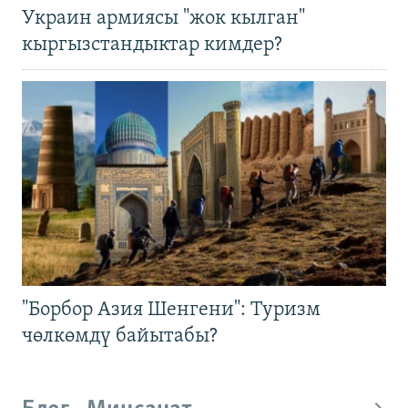
Украин армиясы "жок кылган"
кыргызстандыктар кимдер?
"Борбор Азия Шенгени": Туризм
чөлкөмдү байытабы?