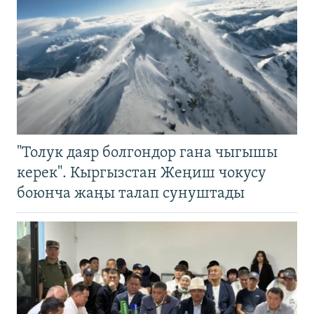
"Толук даяр болгондор гана чыгышы
керек". Кыргызстан Жеңиш чокусу
боюнча жаңы талап сунуштады