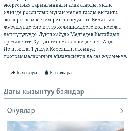
энергетика тармагындагы алакаларды, анын
ОНЛАЙН ШЕРИНЕ
ЭЖЕ-СИҢДИЛЕР
ичинде россиялык мунай менен газды Кытайга
АЗАТТЫК+
экспорттоо маселелерин талкуулайт. Визиттин
ЫҢГАЙСЫЗ СУРООЛОР
жүрүшүндө бир катар келишимдерге кол коюлат
деп күтүлүүдө. Дүйшөмбүдө Медведев Кытайдын
президенти Ху Цзинтао менен кездешет. Анда
ЭЕ/АРнун бардык сайттары
Иран жана Түндүк Кореянын атомдук
программаларынын айланасында да сөз жүрмөкчү.
Бөлүшүңүз
Катталыңыз
Дагы кызыктуу баяндар
Окуялар