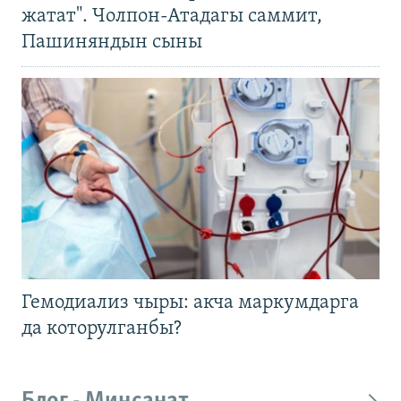
жатат". Чолпон-Атадагы саммит,
Пашиняндын сыны
Гемодиализ чыры: акча маркумдарга
да которулганбы?