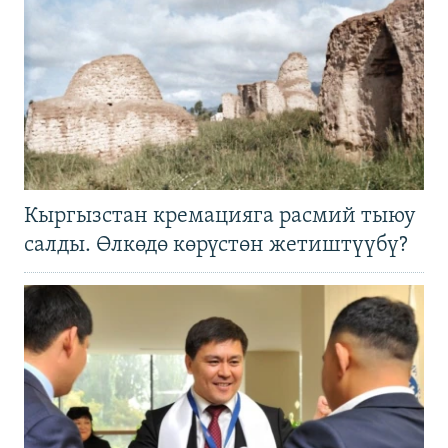
Кыргызстан кремацияга расмий тыюу
салды. Өлкөдө көрүстөн жетиштүүбү?