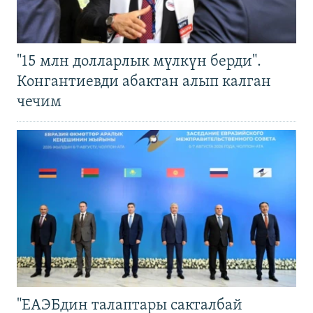
"15 млн долларлык мүлкүн берди".
Конгантиевди абактан алып калган
чечим
"ЕАЭБдин талаптары сакталбай