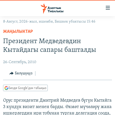
Линктер
Мазмунга
өтүңүз
8-Август, 2026-жыл, ишемби, Бишкек убактысы 15:46
Навигацияга
ЖАҢЫЛЫКТАР
өтүңүз
ЖАҢЫЛЫКТАР
КЫРГЫЗСТАН
Издөөгө
Президент Медведевдин
салыңыз
ДҮЙНӨ
КЫРГЫЗСТАН
Кытайдагы сапары башталды
УКРАИНА
САЯСАТ
ДҮЙНӨ
26-Сентябрь, 2010
АТАЙЫН ИЛИКТӨӨ
ЭКОНОМИКА
БОРБОР АЗИЯ
ТВ ПРОГРАММАЛАР
Бөлүшүңүз
МАДАНИЯТ
ПОДКАСТ
БҮГҮН АЗАТТЫКТА
Бизди Google'дан табыңыз
ӨЗГӨЧӨ ПИКИР
ЭКСПЕРТТЕР ТАЛДАЙТ
Орус президенти Дмитрий Медведев бүгүн Кытайга
БИЗ ЖАНА ДҮЙНӨ
Русский
3 күндүк визит менен барды. Өкмөт мүчөлөрү жана
ДАНИСТЕ
ишкерлердин ири тобунан турган делегация соода,