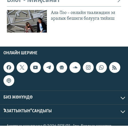
Блог - Миңсанат
Ала-Тоо – онлайн таалимдин эл
аралык бешиги болууга тийиш
ОНЛАЙН ШЕРИНЕ
БИЗ ЖӨНҮНДӨ
"АЗАТТЫКТЫН" САНДЫГЫ
Азаттык үналгысы © 2026 RFE/RL, Inc. Бардык укуктар