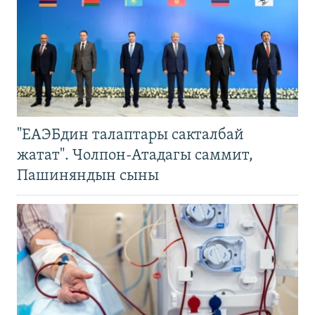
"ЕАЭБдин талаптары сакталбай
жатат". Чолпон-Атадагы саммит,
Пашиняндын сыны