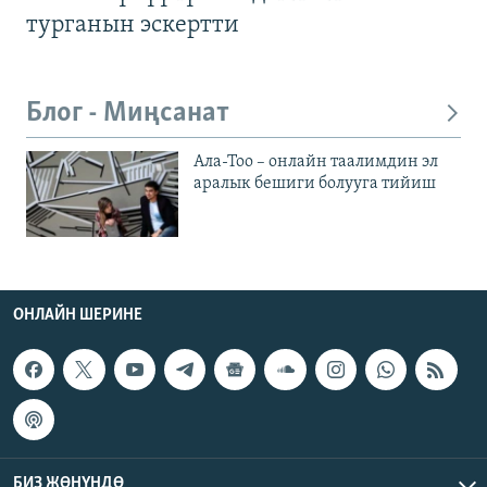
турганын эскертти
Блог - Миңсанат
Ала-Тоо – онлайн таалимдин эл
аралык бешиги болууга тийиш
ОНЛАЙН ШЕРИНЕ
БИЗ ЖӨНҮНДӨ