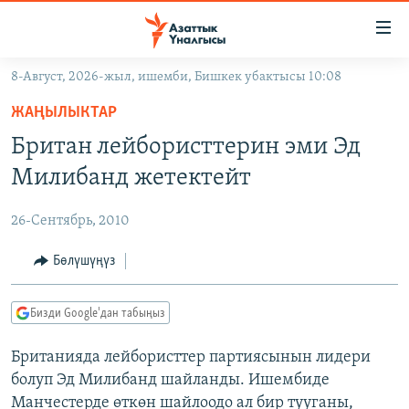
Линктер
Мазмунга
өтүңүз
8-Август, 2026-жыл, ишемби, Бишкек убактысы 10:08
Навигацияга
ЖАҢЫЛЫКТАР
өтүңүз
ЖАҢЫЛЫКТАР
КЫРГЫЗСТАН
Издөөгө
Британ лейбористтерин эми Эд
салыңыз
ДҮЙНӨ
КЫРГЫЗСТАН
Милибанд жетектейт
УКРАИНА
САЯСАТ
ДҮЙНӨ
26-Сентябрь, 2010
АТАЙЫН ИЛИКТӨӨ
ЭКОНОМИКА
БОРБОР АЗИЯ
ТВ ПРОГРАММАЛАР
Бөлүшүңүз
МАДАНИЯТ
ПОДКАСТ
БҮГҮН АЗАТТЫКТА
Бизди Google'дан табыңыз
ӨЗГӨЧӨ ПИКИР
ЭКСПЕРТТЕР ТАЛДАЙТ
Британияда лейбористтер партиясынын лидери
БИЗ ЖАНА ДҮЙНӨ
Русский
болуп Эд Милибанд шайланды. Ишембиде
ДАНИСТЕ
Манчестерде өткөн шайлоодо ал бир тууганы,