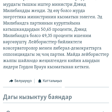
мурдагы тышкы иштер министри Дэвид
ОНЛАЙН ШЕРИНЕ
ЭЖЕ-СИҢДИЛЕР
Милибандды жеңди. Эд өзү болсо мурда
АЗАТТЫК+
энергетика министринин кызматын ээлеген. Эд
ЫҢГАЙСЫЗ СУРООЛОР
Милибандга партиянын курултайына
катышкандардын 50,65 проценти, Дэвид
Милибандга болсо 49,35 проценти ишеним
ЭЕ/АРнун бардык сайттары
көргөзүштү. Лейбористтер бийликтеги
консерваторолор менен либерал-демократтарга
оппозициядагы эң чоң партия. Майда лейбористтер
жалпы шайлоодо жеңилгенден кийин алардын
лидери Гордон Браун кызматынан кеткен.
Бөлүшүңүз
Катталыңыз
Дагы кызыктуу баяндар