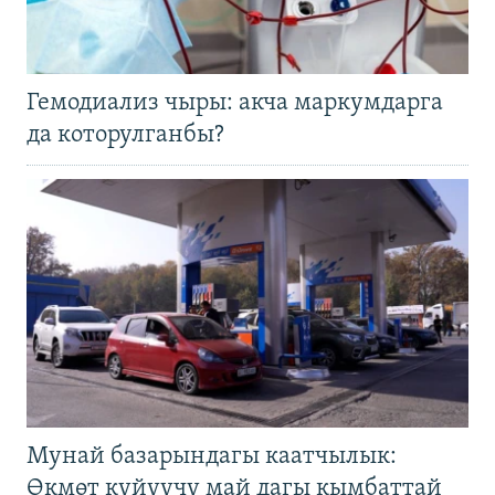
Гемодиализ чыры: акча маркумдарга
да которулганбы?
Мунай базарындагы каатчылык:
Өкмөт күйүүчү май дагы кымбаттай