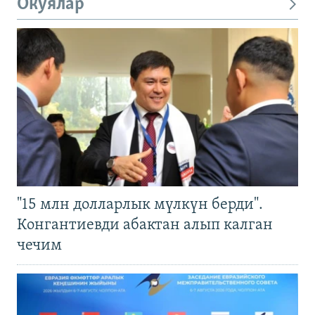
Окуялар
"15 млн долларлык мүлкүн берди".
Конгантиевди абактан алып калган
чечим