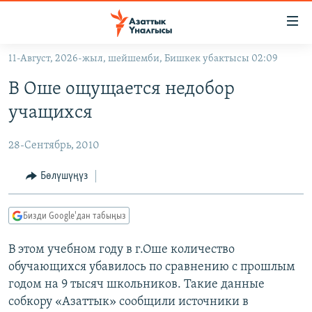
Линктер
Мазмунга
өтүңүз
11-Август, 2026-жыл, шейшемби, Бишкек убактысы 02:09
Навигацияга
ЖАҢЫЛЫКТАР
өтүңүз
В Оше ощущается недобор
КЫРГЫЗСТАН
Издөөгө
учащихся
салыңыз
ДҮЙНӨ
КЫРГЫЗСТАН
28-Сентябрь, 2010
УКРАИНА
САЯСАТ
ДҮЙНӨ
АТАЙЫН ИЛИКТӨӨ
ЭКОНОМИКА
БОРБОР АЗИЯ
Бөлүшүңүз
ТВ ПРОГРАММАЛАР
МАДАНИЯТ
Бизди Google'дан табыңыз
ПОДКАСТ
БҮГҮН АЗАТТЫКТА
В этом учебном году в г.Оше количество
ӨЗГӨЧӨ ПИКИР
ЭКСПЕРТТЕР ТАЛДАЙТ
обучающихся убавилось по сравнению с прошлым
БИЗ ЖАНА ДҮЙНӨ
годом на 9 тысяч школьников. Такие данные
Русский
ДАНИСТЕ
собкору «Азаттык» сообщили источники в