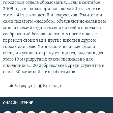
городском отделе образования. Если в сентябре
ОНЛАЙН ШЕРИНЕ
ЭЖЕ-СИҢДИЛЕР
2009 года в школы пришло около 50 тысяч, то в
АЗАТТЫК+
этом – 41 тысяча детей и подростков. Родители и
сами педагоги «недобор» объясняют нежеланием
ЫҢГАЙСЫЗ СУРООЛОР
многих семей отдавать своих детей в школы из
соображений безопасности. А многие и вовсе
ЭЕ/АРнун бардык сайттары
перевели своих чад в другие школы в другом
городе или селе. Хотя власти в начале сезона
обещали усилить охрану учащихся, выделив для
этого 10 маршрутных такси специально для
школьников, 120 добровольцев среди студентов и
около 30 милицейских работников.
Бөлүшүңүз
Катталыңыз
ОНЛАЙН ШЕРИНЕ