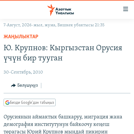
Линктер
Мазмунга
өтүңүз
7-Август, 2026-жыл, жума, Бишкек убактысы 21:35
Навигацияга
ЖАҢЫЛЫКТАР
өтүңүз
ЖАҢЫЛЫКТАР
КЫРГЫЗСТАН
Издөөгө
Ю. Крупнов: Кыргызстан Орусия
салыңыз
ДҮЙНӨ
КЫРГЫЗСТАН
үчүн бир тууган
УКРАИНА
САЯСАТ
ДҮЙНӨ
30-Сентябрь, 2010
АТАЙЫН ИЛИКТӨӨ
ЭКОНОМИКА
БОРБОР АЗИЯ
ТВ ПРОГРАММАЛАР
Бөлүшүңүз
МАДАНИЯТ
ПОДКАСТ
БҮГҮН АЗАТТЫКТА
Бизди Google'дан табыңыз
ӨЗГӨЧӨ ПИКИР
ЭКСПЕРТТЕР ТАЛДАЙТ
Орусиянын аймактык башкаруу, миграция жана
БИЗ ЖАНА ДҮЙНӨ
Русский
демография институтунун байкоочу кеңеш
ДАНИСТЕ
төрагасы Юрий Крупнов мындай пикирин