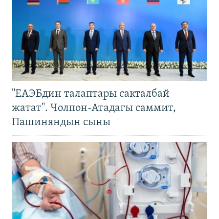
"ЕАЭБдин талаптары сакталбай
жатат". Чолпон-Атадагы саммит,
Пашиняндын сыны