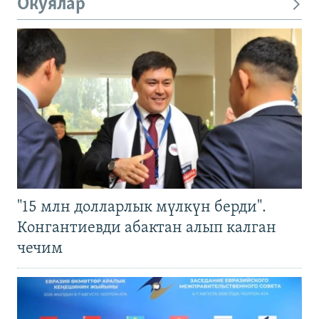
Окуялар
"15 млн долларлык мүлкүн берди".
Конгантиевди абактан алып калган
чечим