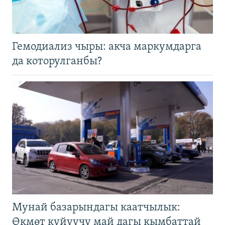
Гемодиализ чыры: акча маркумдарга
да которулганбы?
Мунай базарындагы каатчылык:
Өкмөт күйүүчү май дагы кымбаттай