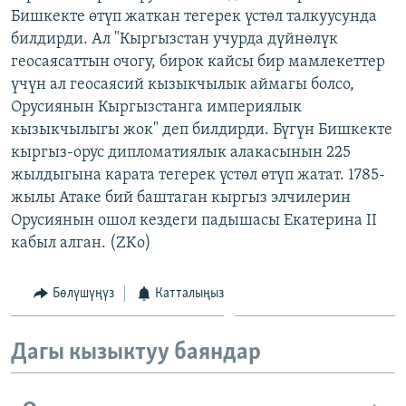
Бишкекте өтүп жаткан тегерек үстөл талкуусунда
ОНЛАЙН ШЕРИНЕ
ЭЖЕ-СИҢДИЛЕР
билдирди. Ал "Кыргызстан учурда дүйнөлүк
АЗАТТЫК+
геосаясаттын очогу, бирок кайсы бир мамлекеттер
ЫҢГАЙСЫЗ СУРООЛОР
үчүн ал геосаясий кызыкчылык аймагы болсо,
Орусиянын Кыргызстанга империялык
кызыкчылыгы жок" деп билдирди. Бүгүн Бишкекте
ЭЕ/АРнун бардык сайттары
кыргыз-орус дипломатиялык алакасынын 225
жылдыгына карата тегерек үстөл өтүп жатат. 1785-
жылы Атаке бий баштаган кыргыз элчилерин
Орусиянын ошол кездеги падышасы Екатерина II
кабыл алган. (ZKo)
Бөлүшүңүз
Катталыңыз
Дагы кызыктуу баяндар