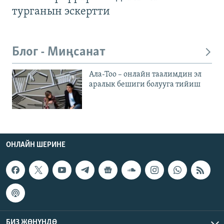
турганын эскертти
Блог - Миңсанат
Ала-Тоо – онлайн таалимдин эл
аралык бешиги болууга тийиш
ОНЛАЙН ШЕРИНЕ
БИЗ ЖӨНҮНДӨ